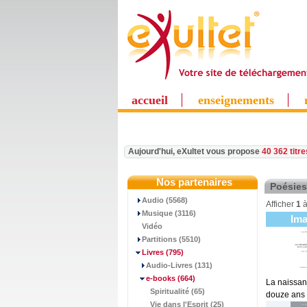
accueil
enseignements
Aujourd'hui, eXultet vous propose
40 362 titr
Nos partenaires
Poésies
Audio (5568)
Afficher
1
Musique (3116)
Im
Vidéo
Partitions (5510)
Livres
(795)
Audio-Livres (131)
e-books
(664)
La naissanc
Spiritualité (65)
douze ans o
Vie dans l'Esprit (25)