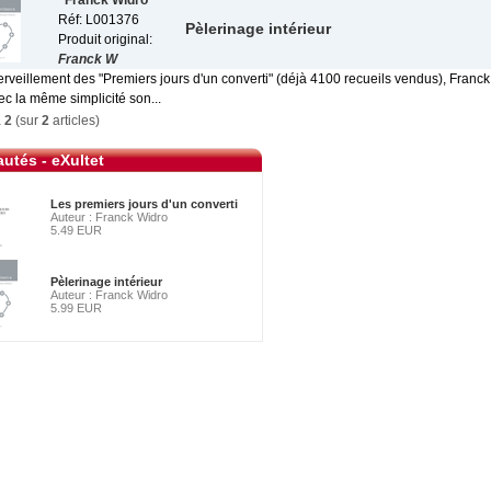
Franck Widro
Réf: L001376
Pèlerinage intérieur
Produit original:
Franck W
erveillement des "Premiers jours d'un converti" (déjà 4100 recueils vendus), Franc
c la même simplicité son...
à
2
(sur
2
articles)
utés - eXultet
Les premiers jours d'un converti
Auteur : Franck Widro
5.49 EUR
Pèlerinage intérieur
Auteur : Franck Widro
5.99 EUR