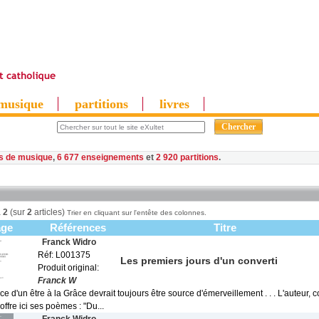
musique
partitions
livres
es de musique
,
6 677 enseignements
et
2 920 partitions
à
2
(sur
2
articles)
Trier en cliquant sur l'entête des colonnes.
age
Références
Titre
Franck Widro
Réf: L001375
Les premiers jours d'un converti
Produit original:
Franck W
e d'un être à la Grâce devrait toujours être source d'émerveillement . . . L'auteur, co
ffre ici ses poèmes : "Du...