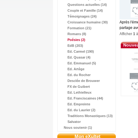
Questions actuelles (14)
Couple et Famille (14)
Témoignages (24)
Après l'ém
Croissance humaine (30)
partage ave
Formation (21)
Afficher
1
Romans (8)
Poésies
(2)
Nouvea
EdB (203)
Ed. Carmel (190)
Ed. Quasar (4)
Ed. Emmanuel (5)
Ed. Artège
Ed. du Rocher
Desclée de Brouwer
FX de Guibert
Ed. Lethielleux
Ed. Franciscaines (44)
Ed. Empreinte
Ed. du Laurier (2)
Traditions Monastiques (13)
Salvator
Nous soutenir (1)
Mon eXultet