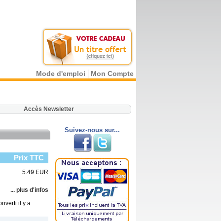
Mode d'emploi
Mon Compte
.
Accès Newsletter
Suivez-nous sur...
Prix TTC
5.49 EUR
... plus d'infos
nverti il y a