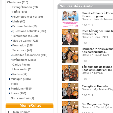
Charismes (118)
Nouveautés - Audio
Evangélisation (63)
Prière (110)
Parents-Enfants à l'heu
théorie du genre
Psychologie et Foi (59)
Orateur : Pascale Morini
Marie (80)
0.00 EUR!
Ecriture Sainte (59)
Questions actuelles (232)
Prier Témoigner : une h
Providence
Témoignages (129)
Orateur : Daniel Pittet
Vies de saints (713)
0.00 EUR!
Formation (158)
Handicap ? Nous avon
Sacerdoce (49)
nos particularités...
Retraites à la maison (199)
Orateur : Clotilde Noël
Evénement (2466)
0.00 EUR!
Carlos Payan
Témoignage de jeunes
Livre audio (7)
Focolari (Roger et Flo)
Orateur : Témoin
Radios (52)
Musique (3116)
0.00 EUR!
Vidéo
Evangile et Homélie
Partitions (5510)
Orateur : Mgr Mairan Eleg
Livres (795)
0.00 EUR!
Nous soutenir (1)
Ste Margueritte Baÿs
Mon eXultet
Orateur : P.Martial Pytho
Mon Compte