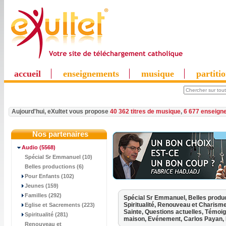
accueil
enseignements
musique
partiti
Aujourd'hui, eXultet vous propose
40 362 titres de musique
,
6 677 enseign
Nos partenaires
Audio
(5568)
Spécial Sr Emmanuel (10)
Belles productions (6)
Pour Enfants (102)
Jeunes (159)
Familles (292)
Spécial Sr Emmanuel,
Belles produ
Spiritualité,
Renouveau et Charism
Eglise et Sacrements (223)
Sainte,
Questions actuelles,
Témoig
Spiritualité (281)
maison,
Evénement,
Carlos Payan,
Renouveau et