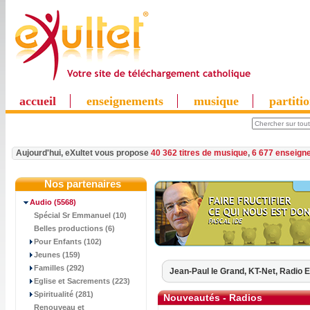
accueil
enseignements
musique
partiti
Aujourd'hui, eXultet vous propose
40 362 titres de musique
,
6 677 enseign
Nos partenaires
Audio
(5568)
Spécial Sr Emmanuel (10)
Belles productions (6)
Pour Enfants (102)
Jeunes (159)
Familles (292)
Jean-Paul le Grand,
KT-Net,
Radio 
Eglise et Sacrements (223)
Spiritualité (281)
Nouveautés - Radios
Renouveau et