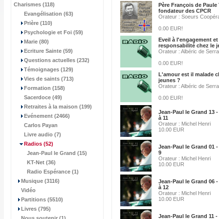
Charismes (118)
Père François de Paule V
fondateur des CPCR
Evangélisation (63)
Orateur : Soeurs Coopéra
Prière (110)
0.00 EUR!
Psychologie et Foi (59)
Eveil à l'engagement et 
Marie (80)
responsabilité chez le 
Ecriture Sainte (59)
Orateur : Albéric de Serra
Questions actuelles (232)
0.00 EUR!
Témoignages (129)
L'amour est il malade c
Vies de saints (713)
jeunes ?
Orateur : Albéric de Serra
Formation (158)
Sacerdoce (49)
0.00 EUR!
Retraites à la maison (199)
Jean-Paul le Grand 13 -
Evénement (2466)
à 11
Orateur : Michel Henri
Carlos Payan
10.00 EUR
Livre audio (7)
Radios
(52)
Jean-Paul le Grand 01 -
9
Jean-Paul le Grand (15)
Orateur : Michel Henri
KT-Net (36)
10.00 EUR
Radio Espérance (1)
Musique (3116)
Jean-Paul le Grand 06 -
à 12
Vidéo
Orateur : Michel Henri
10.00 EUR
Partitions (5510)
Livres (795)
Jean-Paul le Grand 11 -
Nous soutenir (1)