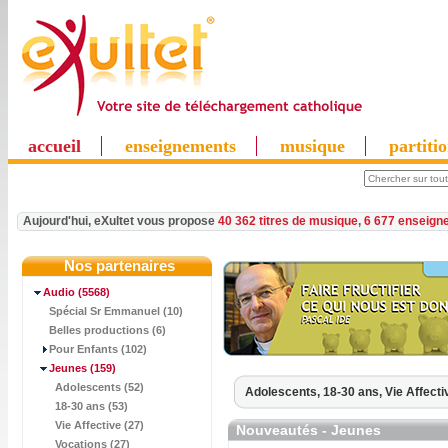
accueil
enseignements
musique
partiti
Aujourd'hui, eXultet vous propose
40 362 titres de musique
,
6 677 enseign
Nos partenaires
Audio
(5568)
Spécial Sr Emmanuel (10)
Belles productions (6)
Pour Enfants (102)
Jeunes
(159)
Adolescents (52)
Adolescents,
18-30 ans,
Vie Affecti
18-30 ans (53)
Vie Affective (27)
Nouveautés - Jeunes
Vocations (27)