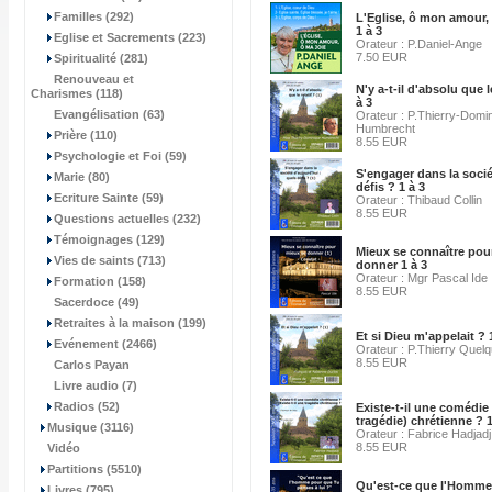
Familles (292)
L'Eglise, ô mon amour, 
1 à 3
Eglise et Sacrements (223)
Orateur : P.Daniel-Ange
7.50 EUR
Spiritualité (281)
Renouveau et
N'y a-t-il d'absolu que le
Charismes (118)
à 3
Evangélisation (63)
Orateur : P.Thierry-Domi
Humbrecht
Prière (110)
8.55 EUR
Psychologie et Foi (59)
S'engager dans la socié
Marie (80)
défis ? 1 à 3
Ecriture Sainte (59)
Orateur : Thibaud Collin
8.55 EUR
Questions actuelles (232)
Témoignages (129)
Mieux se connaître pou
Vies de saints (713)
donner 1 à 3
Orateur : Mgr Pascal Ide
Formation (158)
8.55 EUR
Sacerdoce (49)
Retraites à la maison (199)
Et si Dieu m'appelait ? 
Evénement (2466)
Orateur : P.Thierry Quel
8.55 EUR
Carlos Payan
Livre audio (7)
Radios (52)
Existe-t-il une comédie
tragédie) chrétienne ? 1
Musique (3116)
Orateur : Fabrice Hadjadj
8.55 EUR
Vidéo
Partitions (5510)
Qu'est-ce que l'Homme
Livres (795)