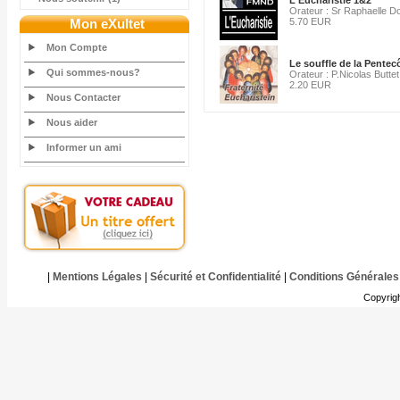
L'Eucharistie 1&2
Orateur : Sr Raphaelle D
Mon eXultet
5.70 EUR
Mon Compte
Le souffle de la Pentec
Qui sommes-nous?
Orateur : P.Nicolas Buttet
2.20 EUR
Nous Contacter
Nous aider
Informer un ami
|
Mentions Légales
|
Sécurité et Confidentialité
|
Conditions Générales
Copyrig