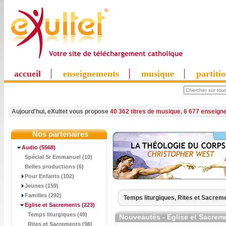
accueil
enseignements
musique
partiti
Aujourd'hui, eXultet vous propose
40 362 titres de musique
,
6 677 enseign
Nos partenaires
Audio
(5568)
Spécial Sr Emmanuel (10)
Belles productions (6)
Pour Enfants (102)
Jeunes (159)
Familles (292)
Temps liturgiques,
Rites et Sacrem
Eglise et Sacrements
(223)
Temps liturgiques (49)
Nouveautés - Eglise et Sacrem
Rites et Sacrements (98)