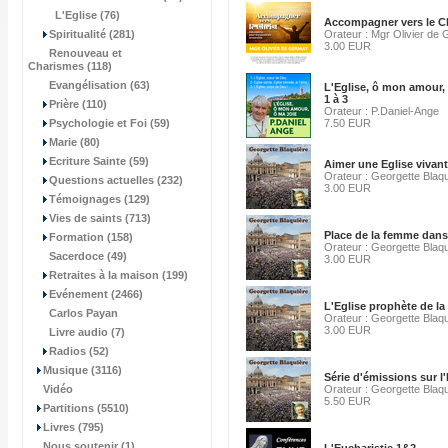
L'Eglise (76)
Accompagner vers le Ch
Spiritualité (281)
Orateur : Mgr Olivier de
3.00 EUR
Renouveau et
Charismes (118)
Evangélisation (63)
L'Eglise, ô mon amour, 
1 à 3
Prière (110)
Orateur : P.Daniel-Ange
Psychologie et Foi (59)
7.50 EUR
Marie (80)
Ecriture Sainte (59)
Aimer une Eglise vivan
Orateur : Georgette Blaq
Questions actuelles (232)
3.00 EUR
Témoignages (129)
Vies de saints (713)
Place de la femme dans 
Formation (158)
Orateur : Georgette Blaq
Sacerdoce (49)
3.00 EUR
Retraites à la maison (199)
Evénement (2466)
L'Eglise prophète de la
Carlos Payan
Orateur : Georgette Blaq
3.00 EUR
Livre audio (7)
Radios (52)
Musique (3116)
Série d'émissions sur l'
Vidéo
Orateur : Georgette Blaq
5.50 EUR
Partitions (5510)
Livres (795)
Nous soutenir (1)