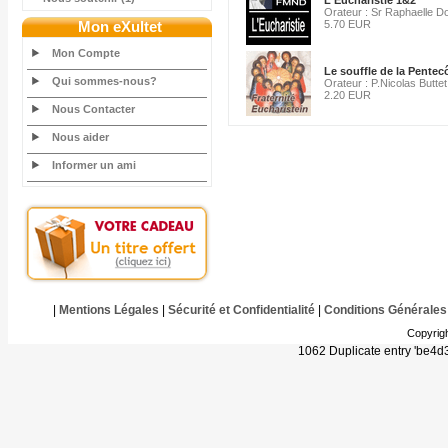
L'Eucharistie 1&2
Orateur : Sr Raphaelle D
Mon eXultet
5.70 EUR
Mon Compte
Le souffle de la Pentec
Qui sommes-nous?
Orateur : P.Nicolas Buttet
2.20 EUR
Nous Contacter
Nous aider
Informer un ami
|
Mentions Légales
|
Sécurité et Confidentialité
|
Conditions Générales
Copyrig
1062 Duplicate entry 'be4