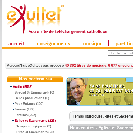
accueil
enseignements
musique
partiti
Aujourd'hui, eXultet vous propose
40 362 titres de musique
,
6 677 enseign
Nos partenaires
Audio
(5568)
Spécial Sr Emmanuel (10)
Belles productions (6)
Pour Enfants (102)
Jeunes (159)
Familles (292)
Temps liturgiques,
Rites et Sacrem
Eglise et Sacrements
(223)
Temps liturgiques (49)
Nouveautés - Eglise et Sacrem
Rites et Sacrements (98)