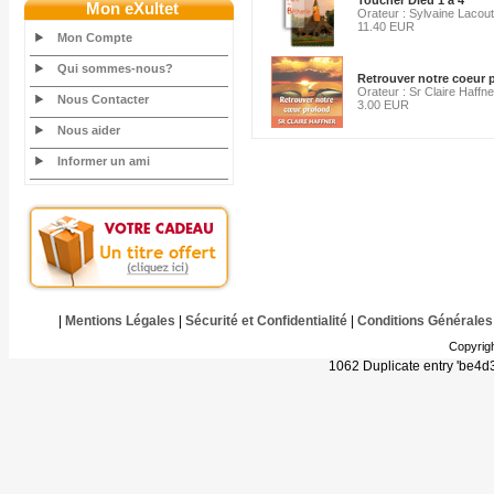
Toucher Dieu 1 à 4
Mon eXultet
Orateur : Sylvaine Lacout
11.40 EUR
Mon Compte
Qui sommes-nous?
Retrouver notre coeur 
Orateur : Sr Claire Haffne
Nous Contacter
3.00 EUR
Nous aider
Informer un ami
|
Mentions Légales
|
Sécurité et Confidentialité
|
Conditions Générales
Copyrig
1062 Duplicate entry 'be4