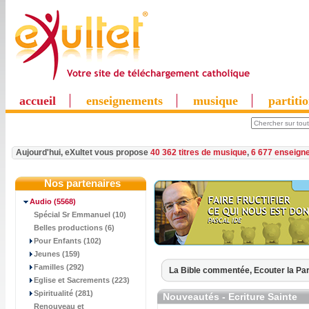
accueil
enseignements
musique
partiti
Aujourd'hui, eXultet vous propose
40 362 titres de musique
,
6 677 enseign
Nos partenaires
Audio
(5568)
Spécial Sr Emmanuel (10)
Belles productions (6)
Pour Enfants (102)
Jeunes (159)
Familles (292)
La Bible commentée,
Ecouter la Par
Eglise et Sacrements (223)
Spiritualité (281)
Nouveautés - Ecriture Sainte
Renouveau et