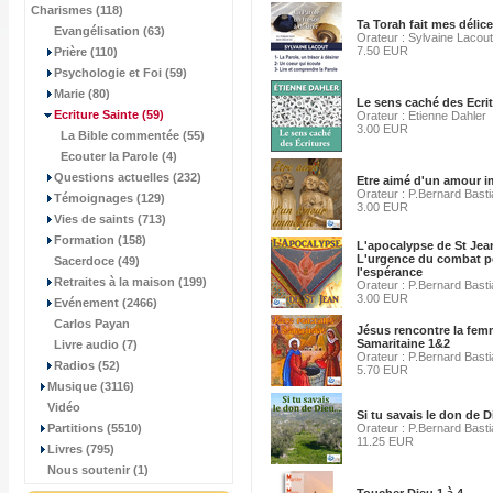
Charismes (118)
Ta Torah fait mes délice
Evangélisation (63)
Orateur : Sylvaine Lacout
7.50 EUR
Prière (110)
Psychologie et Foi (59)
Marie (80)
Le sens caché des Ecri
Ecriture Sainte
(59)
Orateur : Etienne Dahler
3.00 EUR
La Bible commentée (55)
Ecouter la Parole (4)
Questions actuelles (232)
Etre aimé d'un amour i
Orateur : P.Bernard Bast
Témoignages (129)
3.00 EUR
Vies de saints (713)
Formation (158)
L'apocalypse de St Jea
L'urgence du combat p
Sacerdoce (49)
l'espérance
Retraites à la maison (199)
Orateur : P.Bernard Bast
3.00 EUR
Evénement (2466)
Carlos Payan
Jésus rencontre la fe
Samaritaine 1&2
Livre audio (7)
Orateur : P.Bernard Bast
Radios (52)
5.70 EUR
Musique (3116)
Vidéo
Si tu savais le don de D
Partitions (5510)
Orateur : P.Bernard Bast
11.25 EUR
Livres (795)
Nous soutenir (1)