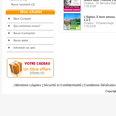
Guérir avec Thérèse 1 à
Orateur : Dr Bernard Dub
Nous soutenir (1)
7.50 EUR
Mon eXultet
L'Eglise, ô mon amour, 
Mon Compte
1 à 3
Orateur : P.Daniel-Ange
Qui sommes-nous?
7.50 EUR
Nous Contacter
Nous aider
Informer un ami
|
Mentions Légales
|
Sécurité et Confidentialité
|
Conditions Générales
Copyrig