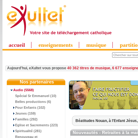
accueil
enseignements
musique
partiti
Aujourd'hui, eXultet vous propose
40 362 titres de musique
,
6 677 enseign
Nos partenaires
Audio
(5568)
Spécial Sr Emmanuel (10)
Belles productions (6)
Pour Enfants (102)
Jeunes (159)
Familles (292)
Béatitudes Nouan,
à l'Enfant Jésus
Eglise et Sacrements (223)
Spiritualité (281)
Nouveautés - Retraites à la ma
Renouveau et