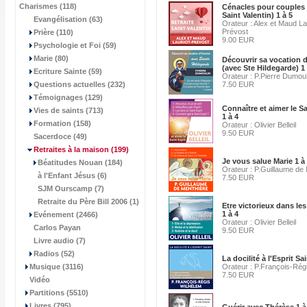
Charismes (118)
Cénacles pour couples 
Saint Valentin) 1 à 5
Evangélisation (63)
Orateur : Alex et Maud La
Prévost
Prière (110)
9.00 EUR
Psychologie et Foi (59)
Marie (80)
Découvrir sa vocation
(avec Ste Hildegarde) 1 
Ecriture Sainte (59)
Orateur : P.Pierre Dumoul
Questions actuelles (232)
7.50 EUR
Témoignages (129)
Connaître et aimer le Sa
Vies de saints (713)
1 à 4
Formation (158)
Orateur : Olivier Belleil
9.50 EUR
Sacerdoce (49)
Retraites à la maison
(199)
Je vous salue Marie 1 à
Béatitudes Nouan (184)
Orateur : P.Guillaume de
à l'Enfant Jésus (6)
7.50 EUR
SJM Ourscamp (7)
Retraite du Père Bill 2006 (1)
Etre victorieux dans le
1 à 4
Evénement (2466)
Orateur : Olivier Belleil
Carlos Payan
9.50 EUR
Livre audio (7)
Radios (52)
La docilité à l'Esprit Sai
Musique (3116)
Orateur : P.François-Rég
7.50 EUR
Vidéo
Partitions (5510)
Livres (795)