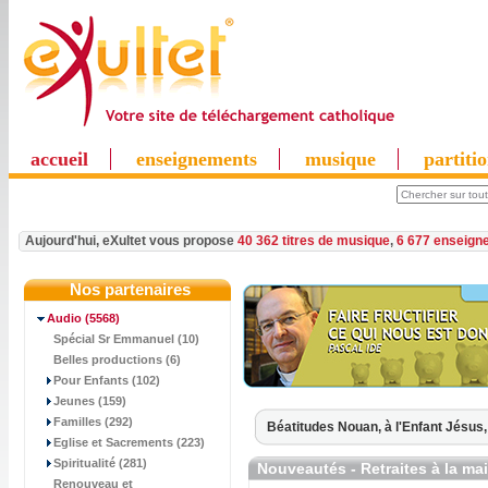
accueil
enseignements
musique
partiti
Aujourd'hui, eXultet vous propose
40 362 titres de musique
,
6 677 enseign
Nos partenaires
Audio
(5568)
Spécial Sr Emmanuel (10)
Belles productions (6)
Pour Enfants (102)
Jeunes (159)
Familles (292)
Béatitudes Nouan,
à l'Enfant Jésus
Eglise et Sacrements (223)
Spiritualité (281)
Nouveautés - Retraites à la ma
Renouveau et