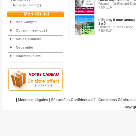
Guérir avec Thérèse 1 à
Orateur : Dr Bernard Dub
Nous soutenir (1)
7.50 EUR
Mon eXultet
L'Eglise, ô mon amour, 
Mon Compte
1 à 3
Orateur : P.Daniel-Ange
Qui sommes-nous?
7.50 EUR
Nous Contacter
Nous aider
Informer un ami
|
Mentions Légales
|
Sécurité et Confidentialité
|
Conditions Générales
Copyrig