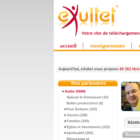
accueil
enseignements
Aujourd'hui, eXultet vous propose
40 362 titr
Nos partenaires
Audio
(5568)
Spécial Sr Emmanuel (10)
Belles productions (6)
Pour Enfants (102)
Jeunes (159)
Familles (292)
Béatit
Eglise et Sacrements (223)
Spiritualité (281)
Nouvea
Renouveau et