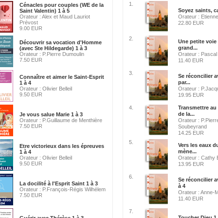
1.
Cénacles pour couples (WE de la
Soyez saints, ca
Saint Valentin) 1 à 5
Orateur : Alex et Maud Lauriot
Orateur : Etienn
Prévost
22.80 EUR
9.00 EUR
2.
Une petite voie
Découvrir sa vocation d'Homme
grand...
(avec Ste Hildegarde) 1 à 3
Orateur : P.Pierre Dumoulin
Orateur : Pascal 
7.50 EUR
11.40 EUR
3.
Se réconcilier 
Connaître et aimer le Saint-Esprit
par...
1 à 4
Orateur : Olivier Belleil
Orateur : P.Jacq
9.50 EUR
19.95 EUR
4.
Transmettre au
de la...
Je vous salue Marie 1 à 3
Orateur : P.Guillaume de Menthière
Orateur : P.Pier
7.50 EUR
Soubeyrand
14.25 EUR
5.
Vers les eaux d
Etre victorieux dans les épreuves
mène...
1 à 4
Orateur : Olivier Belleil
Orateur : Cathy 
9.50 EUR
13.95 EUR
6.
Se réconcilier 
La docilité à l'Esprit Saint 1 à 3
à 4
Orateur : P.François-Régis Wilhélem
Orateur : Anne-
7.50 EUR
11.40 EUR
7.
Toucher Dieu 1 