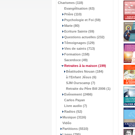
Charismes (118)
Evangélisation (63)
Prière (110)
Psychologie et Foi (59)
Marie (80)
Ecriture Sainte (59)
Questions actuelles (232)
Témoignages (129)
Vies de saints (713)
Formation (158)
Sacerdoce (49)
Retraites à la maison
(199)
Béatitudes Nouan (184)
à l'Enfant Jésus (6)
SJM Ourscamp (7)
Retraite du Père Bill 2006 (1)
Evénement (2466)
Carlos Payan
Livre audio (7)
Radios (52)
Musique (3116)
Vidéo
Partitions (5510)
Livres (795)