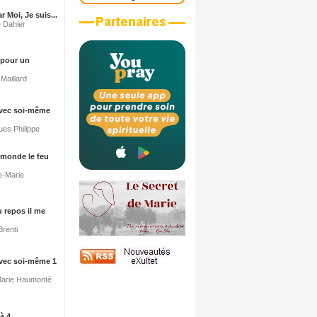
r Moi, Je suis...
e Dahler
 pour un
Maillard
avec soi-même
ues Philippe
 monde le feu
re-Marie
u repos il me
Brenti
avec soi-même 1
Marie Haumonté
à 4