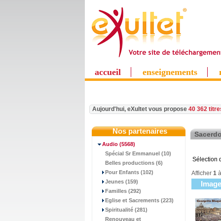
accueil
enseignements
Aujourd'hui, eXultet vous propose
40 362 titr
Nos partenaires
Sacerd
Audio
(5568)
Spécial Sr Emmanuel (10)
Sélection d
Belles productions (6)
Pour Enfants (102)
Afficher
1
Jeunes (159)
Imag
Familles (292)
Eglise et Sacrements (223)
Spiritualité (281)
Renouveau et