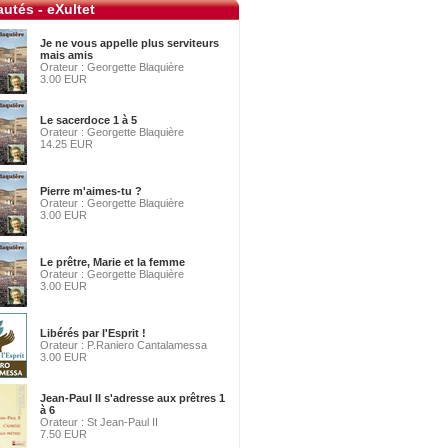
utés - eXultet
Je ne vous appelle plus serviteurs
mais amis
Orateur : Georgette Blaquière
3.00 EUR
Le sacerdoce 1 à 5
Orateur : Georgette Blaquière
14.25 EUR
Pierre m'aimes-tu ?
Orateur : Georgette Blaquière
3.00 EUR
Le prêtre, Marie et la femme
Orateur : Georgette Blaquière
3.00 EUR
Libérés par l'Esprit !
Orateur : P.Raniero Cantalamessa
3.00 EUR
Jean-Paul II s'adresse aux prêtres 1
à 6
Orateur : St Jean-Paul II
7.50 EUR