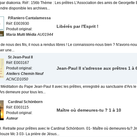
 par diakonia. Réf : 156b Thème : Les prêtres L'Association des amis de Georgette 
ndre disponible les archives...
P.Raniero Cantalamessa
Réf: E003930
Libérés par l'Esprit !
Produit original:
Maria Multi Média
AU01944
it de nous des fils, il nous a rendus libres ! Le connaissons-nous bien ? N'avons-n
er une...
St Jean-Paul II
Réf: E003167
Jean-Paul II s'adresse aux prêtres 1 à 
Produit original:
Ateliers Chemin Neuf
ACNCD1050
 Méditation du Pape Jean-Paul II avec les prêtres, enregistré au sanctuaire d'Ars l
Ars demeure pour tous les...
Cardinal Schönborn
Réf: E003115
Maître où demeures-tu ? 1 à 10
Produit original:
Auteur
0. Retraite pour prêtres avec le Cardinal Schönborn. 01- Maître où demeures-tu? Jn
Douze Mc 3 03- La prière de Jésus...