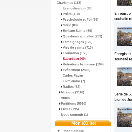
Charismes (118)
Evangélisation (63)
Enregistré
Prière (110)
souhaité re
Psychologie et Foi (59)
Marie (80)
Ecriture Sainte (59)
Questions actuelles (232)
Témoignages (129)
Vies de saints (713)
Formation (158)
Enregistré
Sacerdoce
(49)
souhaité re
Retraites à la maison (199)
Evénement (2466)
Carlos Payan
Livre audio (7)
Radios (52)
Musique (3116)
Série de 5
Vidéo
Lion de Jud
Partitions (5510)
Livres (795)
Nous soutenir (1)
Mon eXultet
Mon Compte