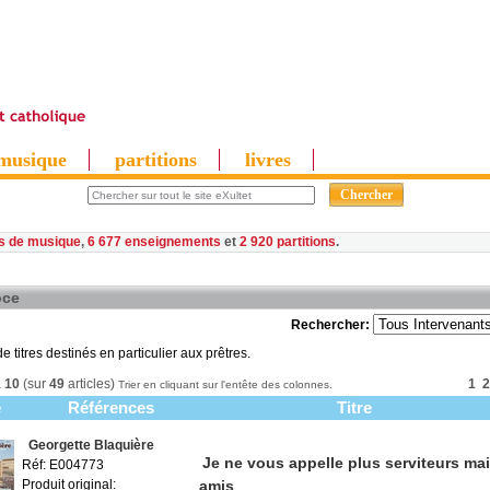
musique
partitions
livres
es de musique
,
6 677 enseignements
et
2 920 partitions
oce
Rechercher:
e titres destinés en particulier aux prêtres.
à
10
(sur
49
articles)
1
2
Trier en cliquant sur l'entête des colonnes.
e
Références
Titre
Georgette Blaquière
Je ne vous appelle plus serviteurs ma
Réf: E004773
Produit original:
amis