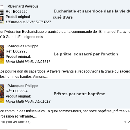
P.Bernard Peyrous
Eucharistie et sacerdoce dans la vie d
Réf: E002925
Produit original:
curé d'Ars
L'Emmanuel
AVM-DEP3727
ur l'Adoration Eucharistique organisée par la communauté de l'Emmanuel Paray-l
 2010 Grands Enseignements ...
P.Jacques Philippe
Réf: E002993
Le prêtre, consacré par l'onction
Produit original:
Maria Multi Média
AU01616
ce pour le don du sacerdoce. A travers l'évangile, redécouvrons la grâce du sacerd
des hommes fragiles. Aimons...
P.Jacques Philippe
Réf: E002994
Prêtres par notre baptême
Produit original:
Maria Multi Média
AU01618
ce commun des fidèles laïcs En quoi sommes-nous, par notre baptême, prêtres ? Pa
ercession et l'offrande,...
à
10
(sur
49
articles)
1
2