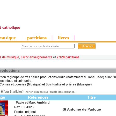
musique
partitions
livres
es de musique
,
6 677 enseignements
et
2 920 partitions
productions
ction regroupe de très belles productions Audio (notamment du label Jade) alliant 
 technique et spirituelle.
Contes et poésies (Musique)
et
Spiritualité et prières (Musique)
à
6
(sur
6
articles)
Trier en cliquant sur l'entête des colonnes.
age
Références
Titre
Paule et Marc Amblard
Réf: E004325
St Antoine de Padoue
Produit original: