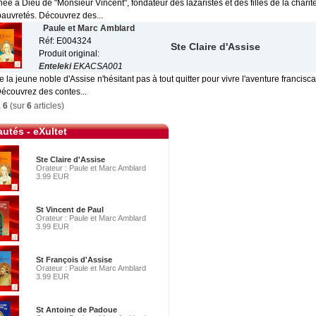
ée à Dieu de "Monsieur Vincent", fondateur des lazaristes et des filles de la charit
pauvretés. Découvrez des...
Paule et Marc Amblard
Réf: E004324
Ste Claire d'Assise
Produit original:
Enteleki
EKACSA001
de la jeune noble d'Assise n'hésitant pas à tout quitter pour vivre l'aventure francis
Découvrez des contes...
à
6
(sur
6
articles)
utés - eXultet
Ste Claire d'Assise
Orateur : Paule et Marc Amblard
3.99 EUR
St Vincent de Paul
Orateur : Paule et Marc Amblard
3.99 EUR
St François d'Assise
Orateur : Paule et Marc Amblard
3.99 EUR
St Antoine de Padoue