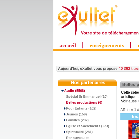
accueil
enseignements
Aujourd'hui, eXultet vous propose
40 362 titr
Nos partenaires
Belles 
Audio
(5568)
Cette séle
Spécial Sr Emmanuel (10)
artistique,
Voir aussi
Belles productions
(6)
Pour Enfants (102)
Afficher
1
Jeunes (159)
Im
Familles (292)
Eglise et Sacrements (223)
Spiritualité (281)
Renouveau et