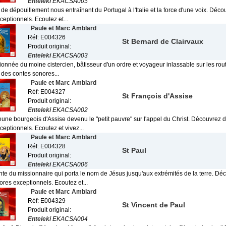
Enteleki
EKACSA005
e dépouillement nous entraînant du Portugal à l'Italie et la force d'une voix. Déc
eptionnels. Ecoutez et...
Paule et Marc Amblard
Réf: E004326
St Bernard de Clairvaux
Produit original:
Enteleki
EKACSA003
ionnée du moine cistercien, bâtisseur d'un ordre et voyageur inlassable sur les rou
des contes sonores...
Paule et Marc Amblard
Réf: E004327
St François d'Assise
Produit original:
Enteleki
EKACSA002
eune bourgeois d'Assise devenu le "petit pauvre" sur l'appel du Christ. Découvrez 
eptionnels. Ecoutez et vivez...
Paule et Marc Amblard
Réf: E004328
St Paul
Produit original:
Enteleki
EKACSA006
ente du missionnaire qui porta le nom de Jésus jusqu'aux extrémités de la terre. Dé
res exceptionnels. Ecoutez et...
Paule et Marc Amblard
Réf: E004329
St Vincent de Paul
Produit original:
Enteleki
EKACSA004