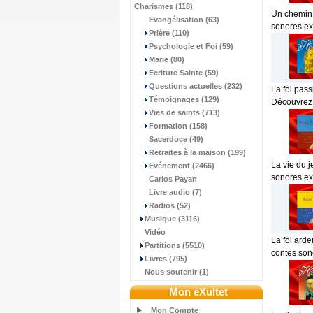
Charismes (118)
Un chemin d
Evangélisation (63)
sonores exc
Prière (110)
Psychologie et Foi (59)
Marie (80)
Ecriture Sainte (59)
Questions actuelles (232)
La foi pass
Témoignages (129)
Découvrez 
Vies de saints (713)
Formation (158)
Sacerdoce (49)
Retraites à la maison (199)
La vie du j
Evénement (2466)
sonores exc
Carlos Payan
Livre audio (7)
Radios (52)
Musique (3116)
Vidéo
La foi ard
Partitions (5510)
contes sono
Livres (795)
Nous soutenir (1)
Mon eXultet
Mon Compte