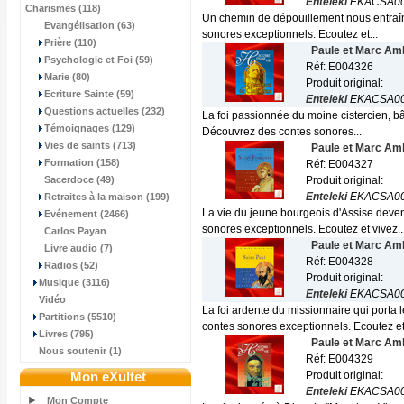
Enteleki
EKACSA0
Charismes (118)
Un chemin de dépouillement nous entraînan
Evangélisation (63)
sonores exceptionnels. Ecoutez et...
Prière (110)
Paule et Marc Am
Psychologie et Foi (59)
Réf: E004326
Marie (80)
Produit original:
Ecriture Sainte (59)
Enteleki
EKACSA0
Questions actuelles (232)
La foi passionnée du moine cistercien, bâ
Témoignages (129)
Découvrez des contes sonores...
Vies de saints (713)
Paule et Marc Am
Formation (158)
Réf: E004327
Sacerdoce (49)
Produit original:
Enteleki
EKACSA0
Retraites à la maison (199)
La vie du jeune bourgeois d'Assise devenu
Evénement (2466)
sonores exceptionnels. Ecoutez et vivez..
Carlos Payan
Paule et Marc Am
Livre audio (7)
Réf: E004328
Radios (52)
Produit original:
Musique (3116)
Enteleki
EKACSA0
Vidéo
La foi ardente du missionnaire qui porta 
Partitions (5510)
contes sonores exceptionnels. Ecoutez et.
Livres (795)
Paule et Marc Am
Nous soutenir (1)
Réf: E004329
Mon eXultet
Produit original:
Enteleki
EKACSA0
Mon Compte