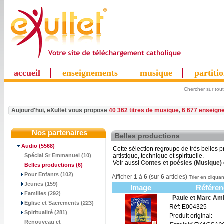
accueil
enseignements
musique
partiti
Aujourd'hui, eXultet vous propose
40 362 titres de musique
,
6 677 enseign
Nos partenaires
Belles productions
Audio
(5568)
Cette sélection regroupe de très belles 
Spécial Sr Emmanuel (10)
artistique, technique et spirituelle.
Voir aussi
Contes et poésies (Musique)
Belles productions
(6)
Pour Enfants (102)
Afficher
1
à
6
(sur
6
articles)
Trier en cliquan
Jeunes (159)
Image
Référen
Familles (292)
Paule et Marc Am
Eglise et Sacrements (223)
Réf: E004325
Spiritualité (281)
Produit original:
Renouveau et