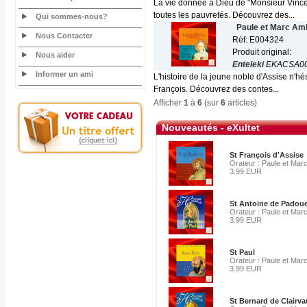
La vie donnée à Dieu de "Monsieur Vincent"
toutes les pauvretés. Découvrez des...
Qui sommes-nous?
Paule et Marc Am
Nous Contacter
Réf: E004324
Produit original:
Nous aider
Enteleki
EKACSA0
Informer un ami
L'histoire de la jeune noble d'Assise n'hés
François. Découvrez des contes...
Afficher
1
à
6
(sur
6
articles)
Nouveautés - eXultet
St François d'Assise
Orateur : Paule et Mar
3.99 EUR
St Antoine de Padou
Orateur : Paule et Mar
3.99 EUR
St Paul
Orateur : Paule et Mar
3.99 EUR
St Bernard de Clairv