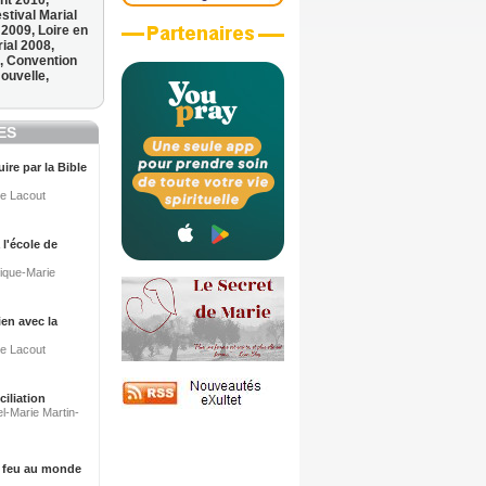
nt 2010,
stival Marial
 2009,
Loire en
ial 2008,
t,
Convention
ouvelle,
VES
ire par la Bible
ne Lacout
 l'école de
ique-Marie
ien avec la
ne Lacout
ciliation
el-Marie Martin-
e feu au monde