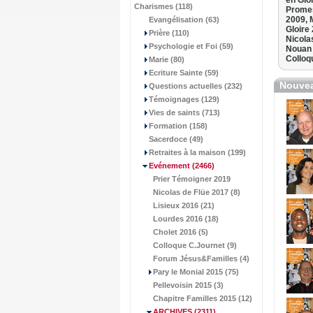
en Glo
Charismes (118)
Promes
2009,
Evangélisation (63)
Gloire
Prière (110)
Nicola
Psychologie et Foi (59)
Nouan
Colloq
Marie (80)
Ecriture Sainte (59)
Nouvea
Questions actuelles (232)
Témoignages (129)
Vies de saints (713)
Formation (158)
Sacerdoce (49)
Retraites à la maison (199)
Evénement
(2466)
Prier Témoigner 2019
Nicolas de Flüe 2017 (8)
Lisieux 2016 (21)
Lourdes 2016 (18)
Cholet 2016 (5)
Colloque C.Journet (9)
Forum Jésus&Familles (4)
Pary le Monial 2015 (75)
Pellevoisin 2015 (3)
Chapitre Familles 2015 (12)
ARCHIVES
(2311)