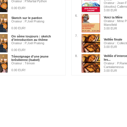
Orateur : P.Martial Python
Orateur : Jean-
(doudou) Callen
0.00 EUR!
3.00 EUR
6.
Voici ta Mère
Sketch sur le pardon
Orateur : Mme P
Orateur : P.Joël Pralong
Mansfield
0.00 EUR!
3.00 EUR
7.
On sème toujours : sketch
Veillée finale
d'introduction au thème
Orateur : P.Joël Pralong
Orateur : Collecti
3.00 EUR
0.00 EUR!
8.
Veillée d'inter
Témoignage d'une jeune
les...
brésilienne (Isabel)
Orateur : Témoin
Orateur : P.Rani
Cantalamessa
0.00 EUR!
3.00 EUR