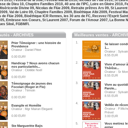
ire 2011,
Festival de la Joie,
Festival Marial 2010,
Nicolas de Flüe 2010,
St Laure
se de Dieu 10,
Chapitre Familles 2010,
40 ans de l'IPC,
Loire en Gloire 2010,
Fe
Miséricorde Divine 09,
Nicolas de Flüe 2009,
Retraite prêtres Ars 09,
St Laurent
 2009,
Val de Loire 09,
Chapitre Familles 2009,
Bioéthique Albi 2009,
Festival Mar
s de Flüe 2008,
Bioéthique ICR Rennes,
les 30 ans de FC,
Recevez l'Esprit Sain
 05,
Embrase nos Coeurs,
St Laurent 2007,
Forum de l'Amour 2007,
La Bonne N
ues Siloé,
FGBMFI.
utés - ARCHIVES
Meilleures ventes - ARCHI
1.
Prier Témoigner : une histoire de
Se laisser condu
Providence
1...
Orateur : Daniel Pittet
Orateur : Sylvai
8.55 EUR
0.00 EUR!
2.
Handicap ? Nous avons chacun
Vivre d'amour à
nos particularités...
Thérèse...
Orateur : Clotilde Noël
Orateur : Sr Mon
8.55 EUR
0.00 EUR!
3.
Témoignage de jeunes des
Vivre au quotid
Focolari (Roger et Flo)
Parole...
Orateur : Témoin
Orateur : Sylvai
8.55 EUR
0.00 EUR!
4.
Veillée de récon
Evangile et Homélie
Orateur : P.Mich
Orateur : Mgr Mairan Eleganti
Prével
0.00 EUR!
3.00 EUR
5.
Vous mettrez l
Ste Margueritte Baÿs
entier