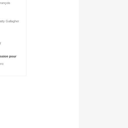
François
s
atty Gallagher
f
cession pour
ero