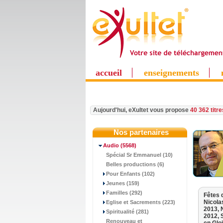
accueil
enseignements
Aujourd'hui, eXultet vous propose
40 362 titr
Nos partenaires
Audio
(5568)
Spécial Sr Emmanuel (10)
Belles productions (6)
Pour Enfants (102)
Jeunes (159)
Familles (292)
Fêtes 
Nicola
Eglise et Sacrements (223)
2013,
Spiritualité (281)
2012,
Renouveau et