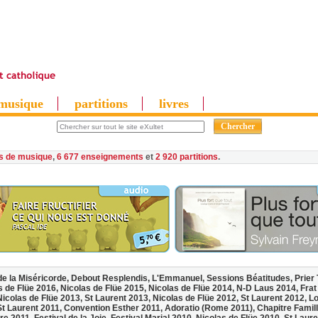
musique
partitions
livres
es de musique
,
6 677 enseignements
et
2 920 partitions
de la Miséricorde,
Debout Resplendis,
L'Emmanuel,
Sessions Béatitudes,
Prier
s de Flüe 2016,
Nicolas de Flüe 2015,
Nicolas de Flüe 2014,
N-D Laus 2014,
Frat
Nicolas de Flüe 2013,
St Laurent 2013,
Nicolas de Flüe 2012,
St Laurent 2012,
Lo
St Laurent 2011,
Convention Esther 2011,
Adoratio (Rome 2011),
Chapitre Famil