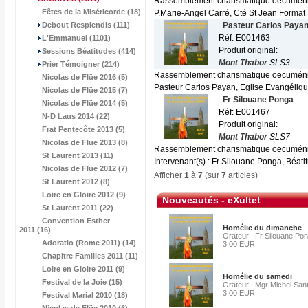
Rassemblement charismatique oecuméniqu
Fêtes de la Miséricorde (18)
P.Marie-Angel Carré, Cté St Jean Format 
Debout Resplendis (111)
Pasteur Carlos Paya
Réf: E001463
L'Emmanuel (1101)
Produit original:
Sessions Béatitudes (414)
Mont Thabor
SLS3
Prier Témoigner (214)
Rassemblement charismatique oecuméniqu
Nicolas de Flüe 2016 (5)
Pasteur Carlos Payan, Eglise Evangélique
Nicolas de Flüe 2015 (7)
Fr Silouane Ponga
Nicolas de Flüe 2014 (5)
Réf: E001467
N-D Laus 2014 (22)
Produit original:
Frat Pentecôte 2013 (5)
Mont Thabor
SLS7
Nicolas de Flüe 2013 (8)
Rassemblement charismatique oecuméniq
St Laurent 2013 (11)
Intervenant(s) : Fr Silouane Ponga, Béati
Nicolas de Flüe 2012 (7)
Afficher
1
à
7
(sur
7
articles)
St Laurent 2012 (8)
Loire en Gloire 2012 (9)
Nouveautés - eXultet
St Laurent 2011 (22)
Convention Esther
Homélie du dimanche
2011 (16)
Orateur : Fr Silouane Po
Adoratio (Rome 2011) (14)
3.00 EUR
Chapitre Familles 2011 (11)
Loire en Gloire 2011 (9)
Homélie du samedi
Festival de la Joie (15)
Orateur : Mgr Michel Sant
3.00 EUR
Festival Marial 2010 (18)