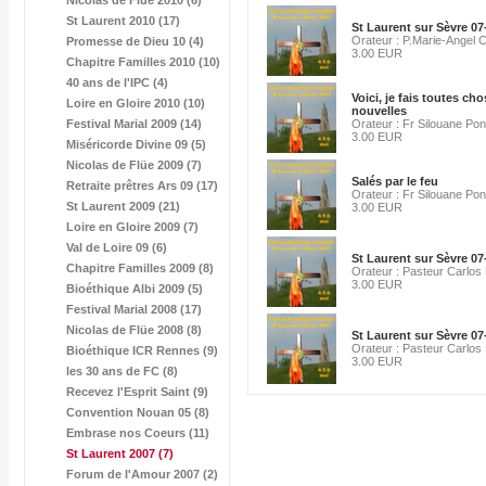
Nicolas de Flüe 2010 (6)
St Laurent 2010 (17)
St Laurent sur Sèvre 07
Orateur : P.Marie-Angel 
Promesse de Dieu 10 (4)
3.00 EUR
Chapitre Familles 2010 (10)
40 ans de l'IPC (4)
Voici, je fais toutes ch
Loire en Gloire 2010 (10)
nouvelles
Festival Marial 2009 (14)
Orateur : Fr Silouane Po
3.00 EUR
Miséricorde Divine 09 (5)
Nicolas de Flüe 2009 (7)
Salés par le feu
Retraite prêtres Ars 09 (17)
Orateur : Fr Silouane Po
St Laurent 2009 (21)
3.00 EUR
Loire en Gloire 2009 (7)
Val de Loire 09 (6)
St Laurent sur Sèvre 07
Chapitre Familles 2009 (8)
Orateur : Pasteur Carlos
3.00 EUR
Bioéthique Albi 2009 (5)
Festival Marial 2008 (17)
Nicolas de Flüe 2008 (8)
St Laurent sur Sèvre 07
Orateur : Pasteur Carlos
Bioéthique ICR Rennes (9)
3.00 EUR
les 30 ans de FC (8)
Recevez l'Esprit Saint (9)
Convention Nouan 05 (8)
Embrase nos Coeurs (11)
St Laurent 2007
(7)
Forum de l'Amour 2007 (2)