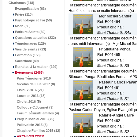
Charismes (118)
Rassemblement charismatique oecuméniqu
Evangélisation (63)
Homélie dimanche matin Intervenant(s) : F
Prière (110)
Mgr Michel Santier
Psychologie et Foi (59)
Réf: E001464
Marie (80)
Produit original:
Ecriture Sainte (59)
Mont Thabor
SLS4a
Questions actuelles (232)
Rassemblement charismatique oecuméniq
Témoignages (129)
après midi Intervenant(s) : Mgr Michel Sant
Fr Silouane Ponga
Vies de saints (713)
Réf: E001465
Formation (158)
Produit original:
Sacerdoce (49)
Mont Thabor
SLS5
Retraites à la maison (199)
Rassemblement charismatique oecuméniqu
Evénement
(2466)
Silouane Ponga, Béatitudes Format :MP3
Prier Témoigner 2019
Pasteur Carlos Paya
Nicolas de Flüe 2017 (8)
Réf: E001461
Lisieux 2016 (21)
Produit original:
Lourdes 2016 (18)
Mont Thabor
SLS1
Cholet 2016 (5)
Rassemblement charismatique oecuménique
Colloque C.Journet (9)
Pasteur Carlos Payan, Eglise Evangéliqu
Forum Jésus&Familles (4)
P.Marie-Angel Carré
Pary le Monial 2015 (75)
Réf: E001462
Pellevoisin 2015 (3)
Produit original:
Chapitre Familles 2015 (12)
Mont Thabor
SLS2
ARCHIVES
(2311)