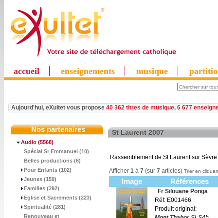
accueil
enseignements
musique
partiti
Aujourd'hui, eXultet vous propose
40 362 titres de musique
,
6 677 enseign
Nos partenaires
St Laurent 2007
Audio
(5568)
Spécial Sr Emmanuel (10)
Rassemblement de St Laurent sur Sèvre
Belles productions (6)
Pour Enfants (102)
Afficher
1
à
7
(sur
7
articles)
Trier en cliquan
Jeunes (159)
Image
Références
Familles (292)
Fr Silouane Ponga
Eglise et Sacrements (223)
Réf: E001466
Spiritualité (281)
Produit original:
Renouveau et
Mont Thabor
SLS4b