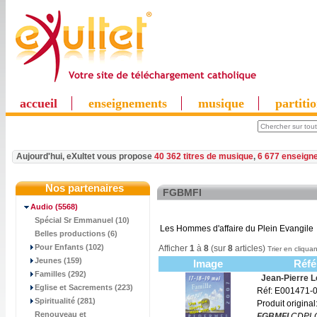
accueil
enseignements
musique
partiti
Aujourd'hui, eXultet vous propose
40 362 titres de musique
,
6 677 enseign
Nos partenaires
FGBMFI
Audio
(5568)
Spécial Sr Emmanuel (10)
Les Hommes d'affaire du Plein Evangile
Belles productions (6)
Pour Enfants (102)
Afficher
1
à
8
(sur
8
articles)
Trier en cliquan
Jeunes (159)
Image
Réfé
Familles (292)
Jean-Pierre L
Eglise et Sacrements (223)
Réf: E001471-
Spiritualité (281)
Produit original
Renouveau et
FGBMFI
CDPL