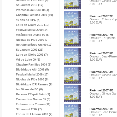
Nicolas de Flüe 2010 (6)
Orateur : Ginette Gar
3.00 EUR
St Laurent 2010 (17)
Promesse de Dieu 10 (4)
Chapitre Familles 2010 (10)
Ploërmel 2007 2/8
Orateur : Thierry Kop
40 ans de l'IPC (4)
3.00 EUR
Loire en Gloire 2010 (10)
Festival Marial 2009 (14)
Miséricorde Divine 09 (5)
Ploërmel 2007 7/8
Orateur : Fr Ephrem
Nicolas de Flüe 2009 (7)
3.00 EUR
Retraite prêtres Ars 09 (17)
St Laurent 2009 (21)
Ploërmel 2007 5/8
Loire en Gloire 2009 (7)
Orateur : Jean-Pierre
Val de Loire 09 (6)
3.00 EUR
Chapitre Familles 2009 (8)
Bioéthique Albi 2009 (5)
Ploërmel 2007 3/8
Festival Marial 2008 (17)
Orateur : Ginette Gar
3.00 EUR
Nicolas de Flüe 2008 (8)
Bioéthique ICR Rennes (9)
les 30 ans de FC (8)
Ploërmel 2007 8/8
Orateur : Ginette Gar
Recevez l'Esprit Saint (9)
3.00 EUR
Convention Nouan 05 (8)
Embrase nos Coeurs (11)
Ploërmel 2007 1/8
St Laurent 2007 (7)
Orateur : Jean-Pierre
Forum de l'Amour 2007 (2)
3.00 EUR