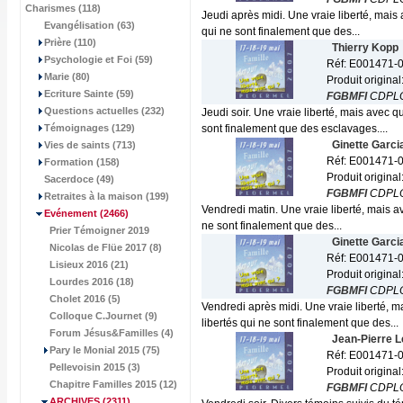
Charismes (118)
Jeudi après midi. Une vraie liberté, mais
Evangélisation (63)
qui ne sont finalement que des...
Prière (110)
Thierry Kopp
Psychologie et Foi (59)
Réf: E001471-
Marie (80)
Produit original
Ecriture Sainte (59)
FGBMFI
CDPL
Questions actuelles (232)
Jeudi soir. Une vraie liberté, mais avec 
Témoignages (129)
sont finalement que des esclavages....
Ginette Garci
Vies de saints (713)
Réf: E001471-
Formation (158)
Produit original
Sacerdoce (49)
FGBMFI
CDPL
Retraites à la maison (199)
Vendredi matin. Une vraie liberté, mais a
Evénement
(2466)
ne sont finalement que des...
Prier Témoigner 2019
Ginette Garci
Nicolas de Flüe 2017 (8)
Réf: E001471-
Lisieux 2016 (21)
Produit original
Lourdes 2016 (18)
FGBMFI
CDPL
Cholet 2016 (5)
Vendredi après midi. Une vraie liberté, 
Colloque C.Journet (9)
libertés qui ne sont finalement que des...
Forum Jésus&Familles (4)
Jean-Pierre L
Pary le Monial 2015 (75)
Réf: E001471-
Pellevoisin 2015 (3)
Produit original
Chapitre Familles 2015 (12)
FGBMFI
CDPL
ARCHIVES
(2311)