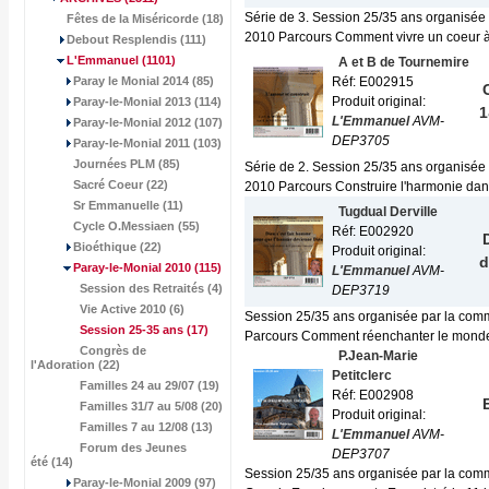
Série de 3. Session 25/35 ans organisée
Fêtes de la Miséricorde (18)
2010 Parcours Comment vivre un coeur à.
Debout Resplendis (111)
L'Emmanuel
(1101)
A et B de Tournemire
Paray le Monial 2014 (85)
Réf: E002915
Produit original:
Paray-le-Monial 2013 (114)
1
L'Emmanuel
AVM-
Paray-le-Monial 2012 (107)
DEP3705
Paray-le-Monial 2011 (103)
Journées PLM (85)
Série de 2. Session 25/35 ans organisée
Sacré Coeur (22)
2010 Parcours Construire l'harmonie dans
Sr Emmanuelle (11)
Tugdual Derville
Cycle O.Messiaen (55)
Réf: E002920
Bioéthique (22)
Produit original:
d
Paray-le-Monial 2010
(115)
L'Emmanuel
AVM-
Session des Retraités (4)
DEP3719
Vie Active 2010 (6)
Session 25/35 ans organisée par la comm
Session 25-35 ans
(17)
Parcours Comment réenchanter le monde 
Congrès de
P.Jean-Marie
l'Adoration (22)
Petitclerc
Familles 24 au 29/07 (19)
Réf: E002908
Familles 31/7 au 5/08 (20)
Produit original:
Familles 7 au 12/08 (13)
L'Emmanuel
AVM-
Forum des Jeunes
DEP3707
été (14)
Session 25/35 ans organisée par la comm
Paray-le-Monial 2009 (97)