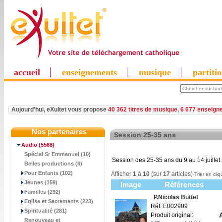
accueil
enseignements
musique
partiti
Aujourd'hui, eXultet vous propose
40 362 titres de musique
,
6 677 enseign
Nos partenaires
Session 25-35 ans
Audio
(5568)
Spécial Sr Emmanuel (10)
Session des 25-35 ans du 9 au 14 juill
Belles productions (6)
Pour Enfants (102)
Afficher
1
à
10
(sur
17
articles)
Trier en cliq
Jeunes (159)
Image
Références
Familles (292)
P.Nicolas Buttet
Eglise et Sacrements (223)
Réf: E002909
Spiritualité (281)
Produit original:
Renouveau et