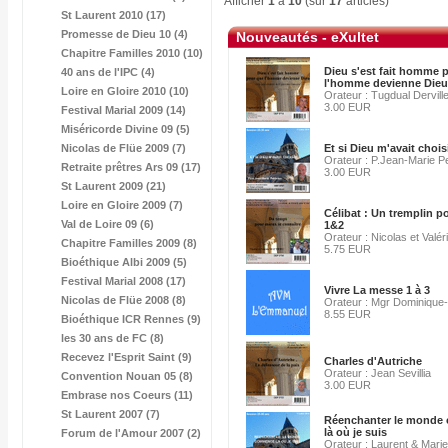
Afficher
1
à
10
(sur
17
articles)
St Laurent 2010 (17)
Promesse de Dieu 10 (4)
Nouveautés - eXultet
Chapitre Familles 2010 (10)
Dieu s'est fait homme 
40 ans de l'IPC (4)
l'homme devienne Dieu
Loire en Gloire 2010 (10)
Orateur : Tugdual Dervill
3.00 EUR
Festival Marial 2009 (14)
Miséricorde Divine 09 (5)
Nicolas de Flüe 2009 (7)
Et si Dieu m'avait choisi
Orateur : P.Jean-Marie Pe
Retraite prêtres Ars 09 (17)
3.00 EUR
St Laurent 2009 (21)
Loire en Gloire 2009 (7)
Célibat : Un tremplin p
Val de Loire 09 (6)
1&2
Orateur : Nicolas et Valér
Chapitre Familles 2009 (8)
5.75 EUR
Bioéthique Albi 2009 (5)
Festival Marial 2008 (17)
Vivre La messe 1 à 3
Nicolas de Flüe 2008 (8)
Orateur : Mgr Dominique
8.55 EUR
Bioéthique ICR Rennes (9)
les 30 ans de FC (8)
Recevez l'Esprit Saint (9)
Charles d'Autriche
Orateur : Jean Sevillia
Convention Nouan 05 (8)
3.00 EUR
Embrase nos Coeurs (11)
St Laurent 2007 (7)
Réenchanter le mond
là où je suis
Forum de l'Amour 2007 (2)
Orateur : Laurent & Mari