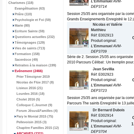
L'Emmanuel
AVM-
Charismes (118)
DEP3714
Evangélisation (63)
Session 25/35 ans organisée par la comm
Prière (110)
Grands Enseignements Enregistré le 12 jui
Psychologie et Foi (59)
Nicolas et Valérie
Marie (80)
Matthieu
Ecriture Sainte (59)
Réf: E002913
Questions actuelles (232)
Produit original:
Témoignages (129)
L'Emmanuel
AVM-
Vies de saints (713)
DEP3709
Formation (158)
Série de 2. Session 25/35 ans organisée
Sacerdoce (49)
2010 Parcours Célibat : Un tremplin pour.
Retraites à la maison (199)
Jean Sevillia
Evénement
(2466)
Réf: E002923
Prier Témoigner 2019
Produit original:
Nicolas de Flüe 2017 (8)
L'Emmanuel
AVM-
Lisieux 2016 (21)
DEP3723
Lourdes 2016 (18)
Session 25/35 ans organisée par la comm
Cholet 2016 (5)
Parcours The saints Enregistré le 13 juillet
Colloque C.Journet (9)
Dr Bernard Dubois
Forum Jésus&Familles (4)
Réf: E002914
Pary le Monial 2015 (75)
Produit original:
Pellevoisin 2015 (3)
1
L'Emmanuel
AVM-
Chapitre Familles 2015 (12)
DEP3704
ARCHIVES
(2311)