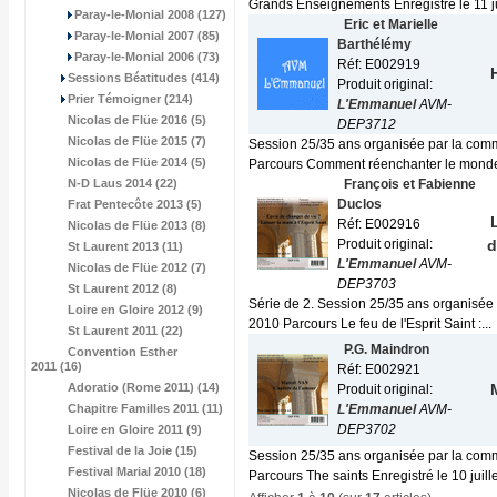
Grands Enseignements Enregistré le 11 jui
Paray-le-Monial 2008 (127)
Eric et Marielle
Paray-le-Monial 2007 (85)
Barthélémy
Paray-le-Monial 2006 (73)
Réf: E002919
Sessions Béatitudes (414)
Produit original:
Prier Témoigner (214)
L'Emmanuel
AVM-
Nicolas de Flüe 2016 (5)
DEP3712
Nicolas de Flüe 2015 (7)
Session 25/35 ans organisée par la comm
Nicolas de Flüe 2014 (5)
Parcours Comment réenchanter le monde 
N-D Laus 2014 (22)
François et Fabienne
Duclos
Frat Pentecôte 2013 (5)
Réf: E002916
Nicolas de Flüe 2013 (8)
Produit original:
d
St Laurent 2013 (11)
L'Emmanuel
AVM-
Nicolas de Flüe 2012 (7)
DEP3703
St Laurent 2012 (8)
Série de 2. Session 25/35 ans organisée
Loire en Gloire 2012 (9)
2010 Parcours Le feu de l'Esprit Saint :...
St Laurent 2011 (22)
P.G. Maindron
Convention Esther
2011 (16)
Réf: E002921
Adoratio (Rome 2011) (14)
Produit original:
Chapitre Familles 2011 (11)
L'Emmanuel
AVM-
DEP3702
Loire en Gloire 2011 (9)
Festival de la Joie (15)
Session 25/35 ans organisée par la comm
Festival Marial 2010 (18)
Parcours The saints Enregistré le 10 juillet
Nicolas de Flüe 2010 (6)