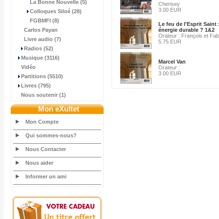
La Bonne Nouvelle (5)
Cherisey
3.00 EUR
Colloques Siloé (28)
FGBMFI (8)
Le feu de l'Esprit Saint
Carlos Payan
énergie durable ? 1&2
Orateur : François et Fa
Livre audio (7)
5.75 EUR
Radios (52)
Musique (3116)
Marcel Van
Vidéo
Orateur :
3.00 EUR
Partitions (5510)
Livres (795)
Nous soutenir (1)
Mon eXultet
Mon Compte
Qui sommes-nous?
Nous Contacter
Nous aider
Informer un ami