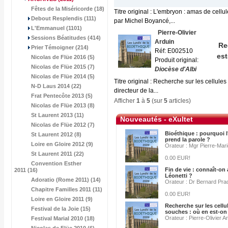
Fêtes de la Miséricorde (18)
Titre original : L'embryon : amas de cell
Debout Resplendis (111)
par Michel Boyancé,...
L'Emmanuel (1101)
Pierre-Olivier
Sessions Béatitudes (414)
Arduin
Re
Prier Témoigner (214)
Réf: E002510
est
Nicolas de Flüe 2016 (5)
Produit original:
Nicolas de Flüe 2015 (7)
Diocèse d'Albi
Nicolas de Flüe 2014 (5)
Titre original : Recherche sur les cellules
N-D Laus 2014 (22)
directeur de la...
Frat Pentecôte 2013 (5)
Afficher
1
à
5
(sur
5
articles)
Nicolas de Flüe 2013 (8)
St Laurent 2013 (11)
Nouveautés - eXultet
Nicolas de Flüe 2012 (7)
Bioéthique : pourquoi l
St Laurent 2012 (8)
prend la parole ?
Loire en Gloire 2012 (9)
Orateur : Mgr Pierre-Mar
St Laurent 2011 (22)
0.00 EUR!
Convention Esther
Fin de vie : connaît-on 
2011 (16)
Léonetti ?
Adoratio (Rome 2011) (14)
Orateur : Dr Bernard Pra
Chapitre Familles 2011 (11)
0.00 EUR!
Loire en Gloire 2011 (9)
Recherche sur les cellu
Festival de la Joie (15)
souches : où en est-on
Orateur : Pierre-Olivier A
Festival Marial 2010 (18)