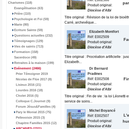
Réf: E002506
par
Charismes (118)
Produit original:
Evangélisation (63)
Diocèse d'Albi
Prière (110)
Titre original : Révision de la loi de bioé
Psychologie et Foi (59)
Carré, archevêque...
Marie (80)
Ecriture Sainte (59)
Elizabeth Montfort
Questions actuelles (232)
Réf: E002509
Fa
Témoignages (129)
Produit original:
Vies de saints (713)
Diocèse d'Albi
Formation (158)
Titre original : Procréation artificielle : 
Sacerdoce (49)
Elizabeth...
Retraites à la maison (199)
Evénement
(2466)
Dr Bernard
Pradines
Prier Témoigner 2019
Fi
Réf: E002508
Nicolas de Flüe 2017 (8)
Produit original:
Lisieux 2016 (21)
Diocèse d'Albi
Lourdes 2016 (18)
Cholet 2016 (5)
Titre original : Fin de vie : la loi Léone
Colloque C.Journet (9)
service de soins...
Forum Jésus&Familles (4)
Michel Boyancé
Pary le Monial 2015 (75)
L'
Réf: E002507
Pellevoisin 2015 (3)
Produit original:
hu
Chapitre Familles 2015 (12)
Diocèse d'Albi
ARCHIVES
(2311)