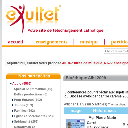
accueil
enseignements
musique
partiti
Aujourd'hui, eXultet vous propose
40 362 titres de musique
,
6 677 enseign
Nos partenaires
Bioéthique Albi 2009
Audio
(5568)
Spécial Sr Emmanuel (10)
5 conférences pour réfléchir aux sujets 
Belles productions (6)
du Diocèse d'Albi pendant le carême 20
Pour Enfants (102)
Afficher
1
à
5
(sur
5
articles)
Trier en cliquan
Jeunes (159)
Image
Références
Familles (292)
Eglise et Sacrements (223)
Mgr Pierre-Marie
Spiritualité (281)
Carré
Bi
Renouveau et