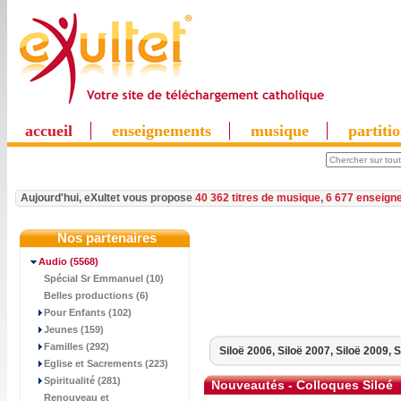
accueil
enseignements
musique
partiti
Aujourd'hui, eXultet vous propose
40 362 titres de musique
,
6 677 enseign
Nos partenaires
Audio
(5568)
Spécial Sr Emmanuel (10)
Belles productions (6)
Pour Enfants (102)
Jeunes (159)
Familles (292)
Siloë 2006,
Siloë 2007,
Siloë 2009,
S
Eglise et Sacrements (223)
Spiritualité (281)
Nouveautés - Colloques Siloé
Renouveau et