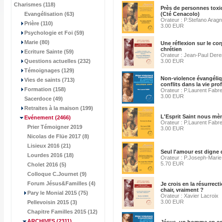
Charismes (118)
Près de personnes tox
Evangélisation (63)
(Cté Cenacolo)
Orateur : P.Stefano Arag
Prière (110)
3.00 EUR
Psychologie et Foi (59)
Marie (80)
Une réflexion sur le cor
chrétien
Ecriture Sainte (59)
Orateur : Jean-Paul Der
Questions actuelles (232)
3.00 EUR
Témoignages (129)
Non-violence évangéliq
Vies de saints (713)
conflits dans la vie pro
Formation (158)
Orateur : P.Laurent Fabr
3.00 EUR
Sacerdoce (49)
Retraites à la maison (199)
L'Esprit Saint nous mèn
Evénement
(2466)
Orateur : P.Laurent Fabr
Prier Témoigner 2019
3.00 EUR
Nicolas de Flüe 2017 (8)
Lisieux 2016 (21)
Seul l'amour est digne 
Lourdes 2016 (18)
Orateur : P.Joseph-Marie
5.70 EUR
Cholet 2016 (5)
Colloque C.Journet (9)
Forum Jésus&Familles (4)
Je crois en la résurrect
chair, vraiment ?
Pary le Monial 2015 (75)
Orateur : Xavier Lacroix
3.00 EUR
Pellevoisin 2015 (3)
Chapitre Familles 2015 (12)
ARCHIVES
(2311)