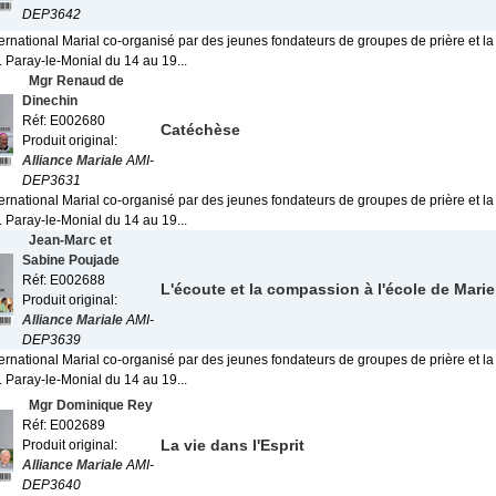
DEP3642
ternational Marial co-organisé par des jeunes fondateurs de groupes de prière et l
Paray-le-Monial du 14 au 19...
Mgr Renaud de
Dinechin
Réf: E002680
Catéchèse
Produit original:
Alliance Mariale
AMI-
DEP3631
ternational Marial co-organisé par des jeunes fondateurs de groupes de prière et l
Paray-le-Monial du 14 au 19...
Jean-Marc et
Sabine Poujade
Réf: E002688
L'écoute et la compassion à l'école de Marie
Produit original:
Alliance Mariale
AMI-
DEP3639
ternational Marial co-organisé par des jeunes fondateurs de groupes de prière et l
Paray-le-Monial du 14 au 19...
Mgr Dominique Rey
Réf: E002689
La vie dans l'Esprit
Produit original:
Alliance Mariale
AMI-
DEP3640