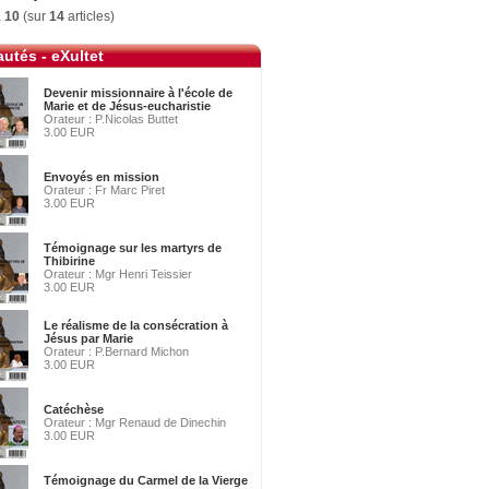
à
10
(sur
14
articles)
utés - eXultet
Devenir missionnaire à l'école de
Marie et de Jésus-eucharistie
Orateur : P.Nicolas Buttet
3.00 EUR
Envoyés en mission
Orateur : Fr Marc Piret
3.00 EUR
Témoignage sur les martyrs de
Thibirine
Orateur : Mgr Henri Teissier
3.00 EUR
Le réalisme de la consécration à
Jésus par Marie
Orateur : P.Bernard Michon
3.00 EUR
Catéchèse
Orateur : Mgr Renaud de Dinechin
3.00 EUR
Témoignage du Carmel de la Vierge