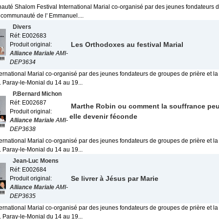
uté Shalom Festival International Marial co-organisé par des jeunes fondateurs 
la communauté de l' Emmanuel....
Divers
Réf: E002683
Les Orthodoxes au festival Marial
Produit original:
Alliance Mariale
AMI-
DEP3634
ternational Marial co-organisé par des jeunes fondateurs de groupes de prière et l
Paray-le-Monial du 14 au 19...
P.Bernard Michon
Réf: E002687
Marthe Robin ou comment la souffrance peu
Produit original:
elle devenir féconde
Alliance Mariale
AMI-
DEP3638
ternational Marial co-organisé par des jeunes fondateurs de groupes de prière et l
Paray-le-Monial du 14 au 19...
Jean-Luc Moens
Réf: E002684
Se livrer à Jésus par Marie
Produit original:
Alliance Mariale
AMI-
DEP3635
ternational Marial co-organisé par des jeunes fondateurs de groupes de prière et l
Paray-le-Monial du 14 au 19...