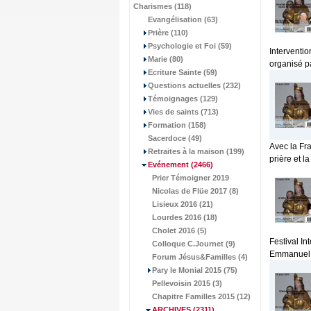
Charismes (118)
Evangélisation (63)
Prière (110)
Psychologie et Foi (59)
Interventio
Marie (80)
organisé p
Ecriture Sainte (59)
Questions actuelles (232)
Témoignages (129)
Vies de saints (713)
Formation (158)
Sacerdoce (49)
Avec la Fra
Retraites à la maison (199)
prière et l
Evénement
(2466)
Prier Témoigner 2019
Nicolas de Flüe 2017 (8)
Lisieux 2016 (21)
Lourdes 2016 (18)
Cholet 2016 (5)
Festival In
Colloque C.Journet (9)
Emmanuel. 
Forum Jésus&Familles (4)
Pary le Monial 2015 (75)
Pellevoisin 2015 (3)
Chapitre Familles 2015 (12)
ARCHIVES
(2311)