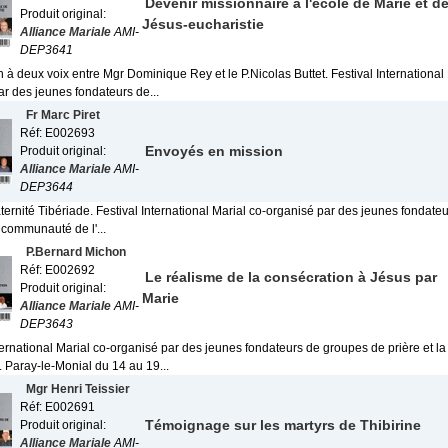
Devenir missionnaire à l'école de Marie et d
Produit original:
Jésus-eucharistie
Alliance Mariale
AMI-
DEP3641
n à deux voix entre Mgr Dominique Rey et le P.Nicolas Buttet. Festival International
ar des jeunes fondateurs de...
Fr Marc Piret
Réf: E002693
Envoyés en mission
Produit original:
Alliance Mariale
AMI-
DEP3644
ternité Tibériade. Festival International Marial co-organisé par des jeunes fondat
a communauté de l'...
P.Bernard Michon
Réf: E002692
Le réalisme de la consécration à Jésus par
Produit original:
Marie
Alliance Mariale
AMI-
DEP3643
ternational Marial co-organisé par des jeunes fondateurs de groupes de prière et l
Paray-le-Monial du 14 au 19...
Mgr Henri Teissier
Réf: E002691
Témoignage sur les martyrs de Thibirine
Produit original:
Alliance Mariale
AMI-