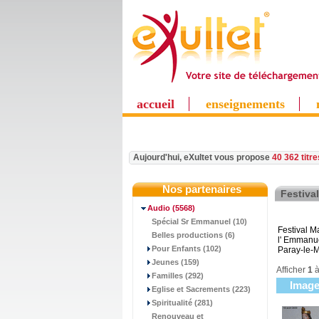
accueil
enseignements
Aujourd'hui, eXultet vous propose
40 362 titr
Nos partenaires
Festival
Audio
(5568)
Spécial Sr Emmanuel (10)
Festival M
Belles productions (6)
l' Emmanu
Pour Enfants (102)
Paray-le-M
Jeunes (159)
Afficher
1
Familles (292)
Imag
Eglise et Sacrements (223)
Spiritualité (281)
Renouveau et