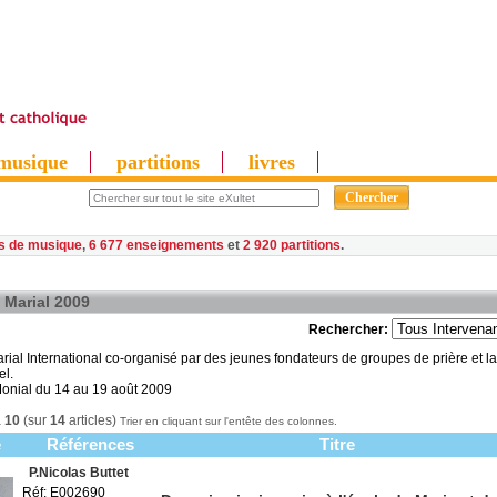
musique
partitions
livres
es de musique
,
6 677 enseignements
et
2 920 partitions
 Marial 2009
Rechercher:
arial International co-organisé par des jeunes fondateurs de groupes de prière et
el.
onial du 14 au 19 août 2009
à
10
(sur
14
articles)
Trier en cliquant sur l'entête des colonnes.
e
Références
Titre
P.Nicolas Buttet
Réf: E002690