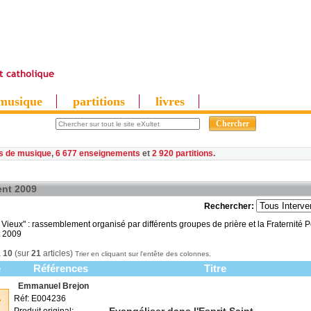
musique
partitions
livres
es de musique
,
6 677 enseignements
et
2 920 partitions
ent 2009
Rechercher:
 Vieux" : rassemblement organisé par différents groupes de prière et la Fraternité 
t 2009
à
10
(sur
21
articles)
Trier en cliquant sur l'entête des colonnes.
e
Références
Titre
Emmanuel Brejon
Réf: E004236