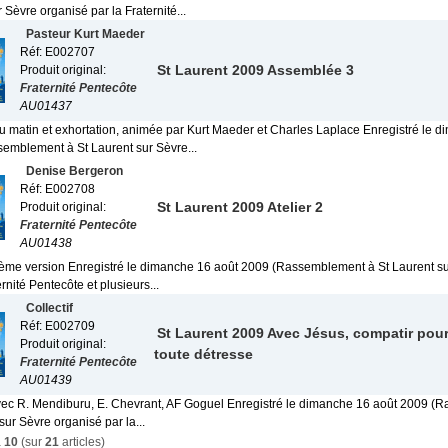
 Sèvre organisé par la Fraternité...
Pasteur Kurt Maeder
Réf: E002707
St Laurent 2009 Assemblée 3
Produit original:
Fraternité Pentecôte
AU01437
 matin et exhortation, animée par Kurt Maeder et Charles Laplace Enregistré le 
emblement à St Laurent sur Sèvre...
Denise Bergeron
Réf: E002708
St Laurent 2009 Atelier 2
Produit original:
Fraternité Pentecôte
AU01438
 3ème version Enregistré le dimanche 16 août 2009 (Rassemblement à St Laurent s
ernité Pentecôte et plusieurs...
Collectif
Réf: E002709
St Laurent 2009 Avec Jésus, compatir pou
Produit original:
toute détresse
Fraternité Pentecôte
AU01439
avec R. Mendiburu, E. Chevrant, AF Goguel Enregistré le dimanche 16 août 2009 
sur Sèvre organisé par la...
à
10
(sur
21
articles)