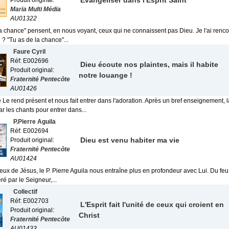
Evangéliser dans l'Esprit Saint
Produit original:
Maria Multi Média
AU01322
la chance" pensent, en nous voyant, ceux qui ne connaissent pas Dieu. Je l'ai renc
 ? "Tu as de la chance"...
Faure Cyril
Réf: E002696
Dieu écoute nos plaintes, mais il habite
Produit original:
notre louange !
Fraternité Pentecôte
AU01426
 Le rend présent et nous fait entrer dans l'adoration. Après un bref enseignement, 
r les chants pour entrer dans...
P.Pierre Aguila
Réf: E002694
Dieu est venu habiter ma vie
Produit original:
Fraternité Pentecôte
AU01424
ux de Jésus, le P. Pierre Aguila nous entraîne plus en profondeur avec Lui. Du feu
béré par le Seigneur,...
Collectif
Réf: E002703
L'Esprit fait l'unité de ceux qui croient en
Produit original:
Christ
Fraternité Pentecôte
AU01433