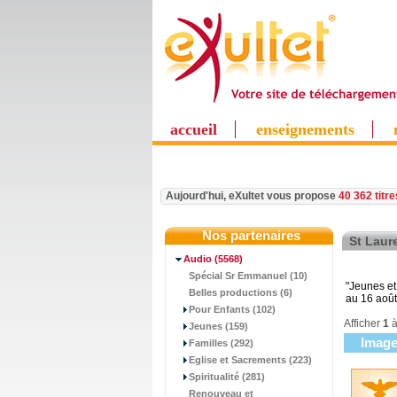
accueil
enseignements
Aujourd'hui, eXultet vous propose
40 362 titr
Nos partenaires
St Laur
Audio
(5568)
Spécial Sr Emmanuel (10)
"Jeunes et
Belles productions (6)
au 16 aoû
Pour Enfants (102)
Afficher
1
Jeunes (159)
Imag
Familles (292)
Eglise et Sacrements (223)
Spiritualité (281)
Renouveau et