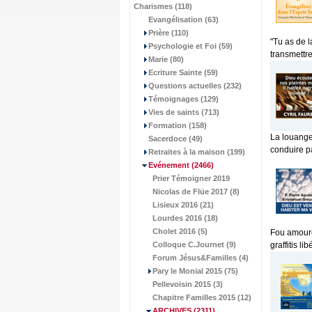
Charismes (118)
Evangélisation (63)
Prière (110)
"Tu as de 
Psychologie et Foi (59)
transmettre
Marie (80)
Ecriture Sainte (59)
Questions actuelles (232)
Témoignages (129)
Vies de saints (713)
Formation (158)
La louange
Sacerdoce (49)
conduire pa
Retraites à la maison (199)
Evénement
(2466)
Prier Témoigner 2019
Nicolas de Flüe 2017 (8)
Lisieux 2016 (21)
Lourdes 2016 (18)
Cholet 2016 (5)
Fou amoure
Colloque C.Journet (9)
graffitis li
Forum Jésus&Familles (4)
Pary le Monial 2015 (75)
Pellevoisin 2015 (3)
Chapitre Familles 2015 (12)
ARCHIVES
(2311)