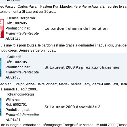
avec Pasteur Carlos Payan, Pasteur Kurt Maeder, Père Pierre Aguila Enregistré le s
emblement à St Laurent sur Sèvre...
Denise Bergeron
Réf: E002695
Le pardon : chemin de libération
Produit original:
Fraternité Pentecôte
AU01425
uis une fois pour toutes, le pardon est une grâce à demander chaque jour, une, déc
 du coeur. Denise Bergeron nous...
Collectif
Réf: E002705
St Laurent 2009 Aspirez aux charismes
Produit original:
Fraternité Pentecôte
AU01435
vec Manu Bréjon, Anne-Claire Vincent, Marie-Thérèse Fady, Pierre-Louis Latil, Bern
le samedi 15 août 2009...
P.François-Régis
Wilhélem
Réf: E002701
St Laurent 2009 Assemblée 2
Produit original:
Fraternité Pentecôte
AU01431
de louange et exhortation - témoignage Enregistré le samedi 15 août 2009 (Rass