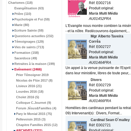
Charismes (118)
Réf: E002716
Produit original:
Evangélisation (63)
Maria Multi Média
Prière (110)
AU01452FRA
Psychologie et Foi (59)
Marie (80)
L'Evangile nous montre combien la miséri
Ecriture Sainte (59)
- et la nôtre. Redécouvrons également,...
Questions actuelles (232)
Mgr Alberto Taveira
Corrêa
Témoignages (129)
Réf: E002727
Vies de saints (713)
Produit original:
Formation (158)
Maria Multi Média
Sacerdoce (49)
AU01464FRA
Retraites à la maison (199)
Un appel à la venue puissante de l'Esprit
Evénement
(2466)
dans leur ministère, libres de toute peur,..
Prier Témoigner 2019
Divers
Nicolas de Flüe 2017 (8)
Réf: E002729
Lisieux 2016 (21)
Produit original:
Lourdes 2016 (18)
Maria Multi Média
Cholet 2016 (5)
AU01466FRA
Colloque C.Journet (9)
Homélies des cardinaux pendant la retrai
Forum Jésus&Familles (4)
09) Intervenant(s) : Divers, Format...
Pary le Monial 2015 (75)
Pellevoisin 2015 (3)
Cardinal Sean O`malley
Chapitre Familles 2015 (12)
Réf: E002721
Produit original:
ARCHIVES
(2311)