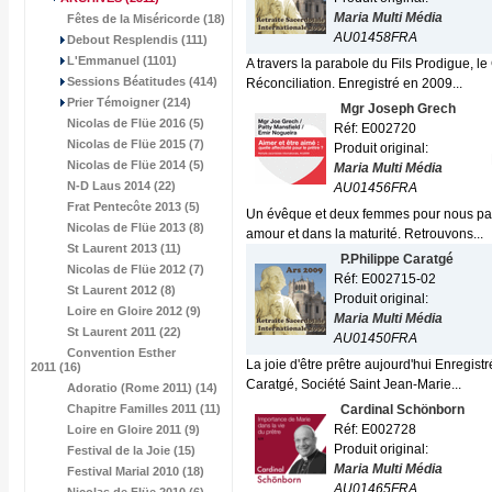
Maria Multi Média
Fêtes de la Miséricorde (18)
AU01458FRA
Debout Resplendis (111)
L'Emmanuel (1101)
A travers la parabole du Fils Prodigue, l
Sessions Béatitudes (414)
Réconciliation. Enregistré en 2009...
Prier Témoigner (214)
Mgr Joseph Grech
Nicolas de Flüe 2016 (5)
Réf: E002720
Nicolas de Flüe 2015 (7)
Produit original:
Nicolas de Flüe 2014 (5)
Maria Multi Média
N-D Laus 2014 (22)
AU01456FRA
Frat Pentecôte 2013 (5)
Un évêque et deux femmes pour nous parler
Nicolas de Flüe 2013 (8)
amour et dans la maturité. Retrouvons...
St Laurent 2013 (11)
P.Philippe Caratgé
Nicolas de Flüe 2012 (7)
Réf: E002715-02
St Laurent 2012 (8)
Produit original:
Loire en Gloire 2012 (9)
Maria Multi Média
St Laurent 2011 (22)
AU01450FRA
Convention Esther
La joie d'être prêtre aujourd'hui Enregist
2011 (16)
Caratgé, Société Saint Jean-Marie...
Adoratio (Rome 2011) (14)
Chapitre Familles 2011 (11)
Cardinal Schönborn
Réf: E002728
Loire en Gloire 2011 (9)
Produit original:
Festival de la Joie (15)
Maria Multi Média
Festival Marial 2010 (18)
AU01465FRA