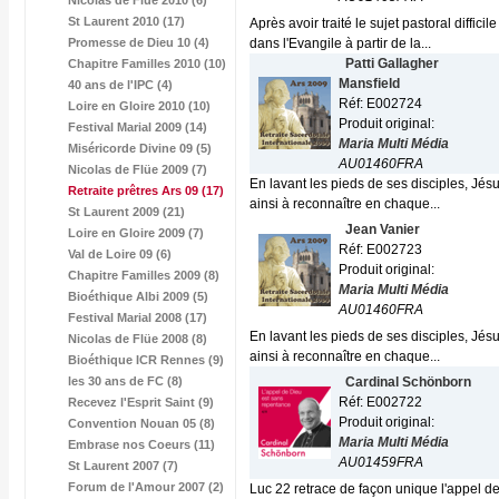
Nicolas de Flüe 2010 (6)
St Laurent 2010 (17)
Après avoir traité le sujet pastoral diffic
Promesse de Dieu 10 (4)
dans l'Evangile à partir de la...
Patti Gallagher
Chapitre Familles 2010 (10)
Mansfield
40 ans de l'IPC (4)
Réf: E002724
Loire en Gloire 2010 (10)
Produit original:
Festival Marial 2009 (14)
Maria Multi Média
Miséricorde Divine 09 (5)
AU01460FRA
Nicolas de Flüe 2009 (7)
En lavant les pieds de ses disciples, Jésu
Retraite prêtres Ars 09
(17)
ainsi à reconnaître en chaque...
St Laurent 2009 (21)
Jean Vanier
Loire en Gloire 2009 (7)
Réf: E002723
Val de Loire 09 (6)
Produit original:
Chapitre Familles 2009 (8)
Maria Multi Média
Bioéthique Albi 2009 (5)
AU01460FRA
Festival Marial 2008 (17)
En lavant les pieds de ses disciples, Jésu
Nicolas de Flüe 2008 (8)
ainsi à reconnaître en chaque...
Bioéthique ICR Rennes (9)
les 30 ans de FC (8)
Cardinal Schönborn
Réf: E002722
Recevez l'Esprit Saint (9)
Produit original:
Convention Nouan 05 (8)
Maria Multi Média
Embrase nos Coeurs (11)
AU01459FRA
St Laurent 2007 (7)
Forum de l'Amour 2007 (2)
Luc 22 retrace de façon unique l'appel de