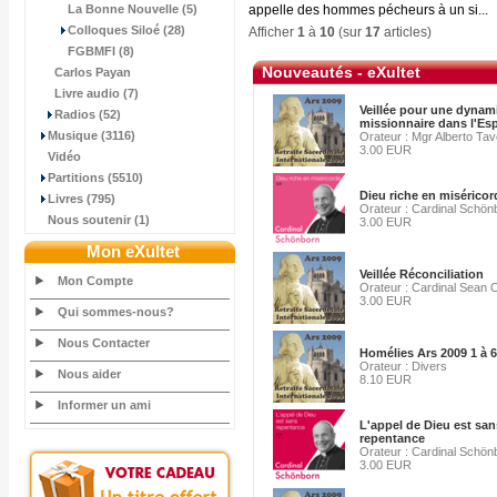
La Bonne Nouvelle (5)
appelle des hommes pécheurs à un si...
Colloques Siloé (28)
Afficher
1
à
10
(sur
17
articles)
FGBMFI (8)
Nouveautés - eXultet
Carlos Payan
Livre audio (7)
Veillée pour une dynam
Radios (52)
missionnaire dans l'Esp
Musique (3116)
Orateur : Mgr Alberto Tav
3.00 EUR
Vidéo
Partitions (5510)
Dieu riche en miséricor
Livres (795)
Orateur : Cardinal Schön
Nous soutenir (1)
3.00 EUR
Mon eXultet
Veillée Réconciliation
Mon Compte
Orateur : Cardinal Sean 
3.00 EUR
Qui sommes-nous?
Nous Contacter
Homélies Ars 2009 1 à 6
Orateur : Divers
Nous aider
8.10 EUR
Informer un ami
L'appel de Dieu est san
repentance
Orateur : Cardinal Schön
3.00 EUR