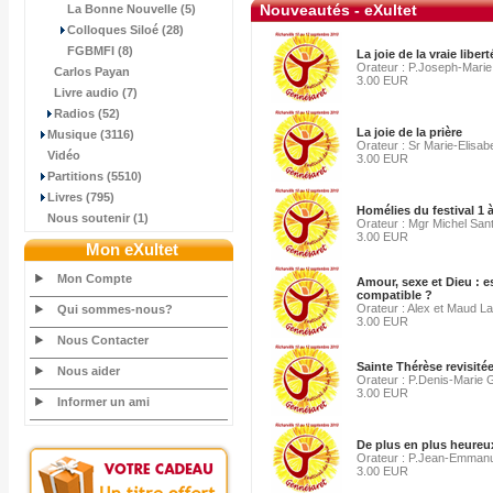
Nouveautés - eXultet
La Bonne Nouvelle (5)
Colloques Siloé (28)
FGBMFI (8)
La joie de la vraie libert
Orateur : P.Joseph-Marie
Carlos Payan
3.00 EUR
Livre audio (7)
Radios (52)
La joie de la prière
Musique (3116)
Orateur : Sr Marie-Elisab
Vidéo
3.00 EUR
Partitions (5510)
Livres (795)
Homélies du festival 1 à
Nous soutenir (1)
Orateur : Mgr Michel Sant
3.00 EUR
Mon eXultet
Mon Compte
Amour, sexe et Dieu : e
compatible ?
Orateur : Alex et Maud La
Qui sommes-nous?
3.00 EUR
Nous Contacter
Sainte Thérèse revisité
Nous aider
Orateur : P.Denis-Marie
3.00 EUR
Informer un ami
De plus en plus heureu
Orateur : P.Jean-Emmanu
3.00 EUR