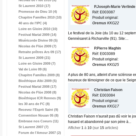
Nicolas de Flüe 2010 (6)
St Laurent 2010 (17)
P.Joseph-Marie Verlinde
Promesse de Dieu 10 (4)
Réf: E003087
Chapitre Familles 2010 (10)
Produit original:
Oremus
KKG22
40 ans de l'IPC (4)
Loire en Gloire 2010 (10)
Le festival de la Joie (du 10 au 12 sept
Festival Marial 2009 (14)
Gennésaret à Richarville (91). Site:...
Miséricorde Divine 09 (5)
Nicolas de Flüe 2009 (7)
P.Pierre Maghin
Retraite prêtres Ars 09 (17)
Réf: E003089
St Laurent 2009 (21)
Produit original:
Loire en Gloire 2009 (7)
Oremus
KKG25
Val de Loire 09 (6)
A plus de 80 ans, atteint d'une sclérose 
Chapitre Familles 2009 (8)
heureux de témoigner de ce que le Seigne
Bioéthique Albi 2009 (5)
Festival Marial 2008 (17)
Christian Faison
Nicolas de Flüe 2008 (8)
Réf: E003084
Bioéthique ICR Rennes (9)
Produit original:
les 30 ans de FC (8)
Oremus
KKG17
Recevez l'Esprit Saint (9)
Convention Nouan 05 (8)
Christian Faison n'aurait pas dû voir le j
Embrase nos Coeurs (11)
hasard et abandonné par son père à...
St Laurent 2007 (7)
Afficher
1
à
10
(sur
15
articles)
Forum de l'Amour 2007 (2)