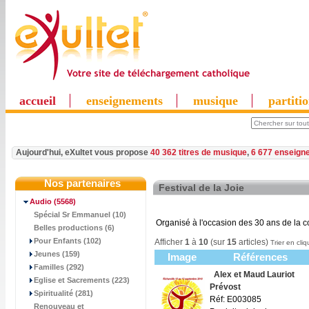
accueil
enseignements
musique
partiti
Aujourd'hui, eXultet vous propose
40 362 titres de musique
,
6 677 enseign
Nos partenaires
Festival de la Joie
Audio
(5568)
Spécial Sr Emmanuel (10)
Organisé à l'occasion des 30 ans de l
Belles productions (6)
Pour Enfants (102)
Afficher
1
à
10
(sur
15
articles)
Trier en cliq
Jeunes (159)
Image
Références
Familles (292)
Alex et Maud Lauriot
Eglise et Sacrements (223)
Prévost
Spiritualité (281)
Réf: E003085
Renouveau et