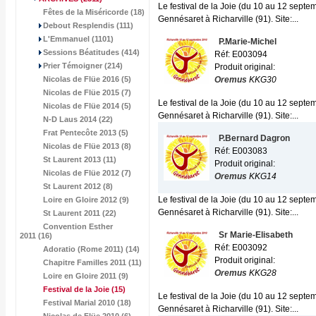
Le festival de la Joie (du 10 au 12 sept
Fêtes de la Miséricorde (18)
Gennésaret à Richarville (91). Site:...
Debout Resplendis (111)
L'Emmanuel (1101)
P.Marie-Michel
Sessions Béatitudes (414)
Réf: E003094
Prier Témoigner (214)
Produit original:
Nicolas de Flüe 2016 (5)
Oremus
KKG30
Nicolas de Flüe 2015 (7)
Le festival de la Joie (du 10 au 12 sept
Nicolas de Flüe 2014 (5)
Gennésaret à Richarville (91). Site:...
N-D Laus 2014 (22)
Frat Pentecôte 2013 (5)
P.Bernard Dagron
Nicolas de Flüe 2013 (8)
Réf: E003083
St Laurent 2013 (11)
Produit original:
Nicolas de Flüe 2012 (7)
Oremus
KKG14
St Laurent 2012 (8)
Le festival de la Joie (du 10 au 12 sept
Loire en Gloire 2012 (9)
Gennésaret à Richarville (91). Site:...
St Laurent 2011 (22)
Convention Esther
Sr Marie-Elisabeth
2011 (16)
Réf: E003092
Adoratio (Rome 2011) (14)
Produit original:
Chapitre Familles 2011 (11)
Oremus
KKG28
Loire en Gloire 2011 (9)
Festival de la Joie
(15)
Le festival de la Joie (du 10 au 12 sept
Festival Marial 2010 (18)
Gennésaret à Richarville (91). Site:...