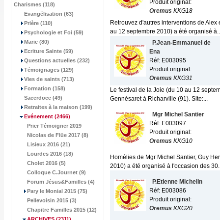
Produit original:
Charismes (118)
Oremus
KKG18
Evangélisation (63)
Retrouvez d'autres interventions de Alex 
Prière (110)
au 12 septembre 2010) a été organisé à..
Psychologie et Foi (59)
Marie (80)
P.Jean-Emmanuel de
Ecriture Sainte (59)
Ena
Réf: E003095
Questions actuelles (232)
Produit original:
Témoignages (129)
Oremus
KKG31
Vies de saints (713)
Formation (158)
Le festival de la Joie (du 10 au 12 sept
Sacerdoce (49)
Gennésaret à Richarville (91). Site:...
Retraites à la maison (199)
Mgr Michel Santier
Evénement
(2466)
Réf: E003097
Prier Témoigner 2019
Produit original:
Nicolas de Flüe 2017 (8)
Oremus
KKG10
Lisieux 2016 (21)
Lourdes 2016 (18)
Homélies de Mgr Michel Santier, Guy Herb
Cholet 2016 (5)
2010) a été organisé à l'occasion des 30..
Colloque C.Journet (9)
P.Etienne Michelin
Forum Jésus&Familles (4)
Réf: E003086
Pary le Monial 2015 (75)
Produit original:
Pellevoisin 2015 (3)
Oremus
KKG20
Chapitre Familles 2015 (12)
ARCHIVES
(2311)