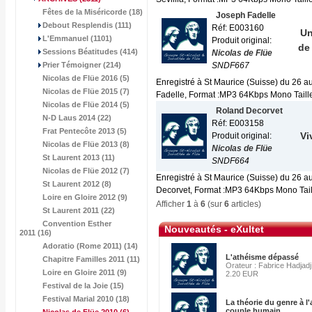
Fêtes de la Miséricorde (18)
Joseph Fadelle
Debout Resplendis (111)
Réf: E003160
Un
L'Emmanuel (1101)
Produit original:
de
Sessions Béatitudes (414)
Nicolas de Flüe
Prier Témoigner (214)
SNDF667
Nicolas de Flüe 2016 (5)
Enregistré à St Maurice (Suisse) du 26 
Nicolas de Flüe 2015 (7)
Fadelle, Format :MP3 64Kbps Mono Taille 
Nicolas de Flüe 2014 (5)
Roland Decorvet
N-D Laus 2014 (22)
Réf: E003158
Frat Pentecôte 2013 (5)
Vi
Produit original:
Nicolas de Flüe 2013 (8)
Nicolas de Flüe
St Laurent 2013 (11)
SNDF664
Nicolas de Flüe 2012 (7)
Enregistré à St Maurice (Suisse) du 26 
St Laurent 2012 (8)
Decorvet, Format :MP3 64Kbps Mono Taille
Loire en Gloire 2012 (9)
Afficher
1
à
6
(sur
6
articles)
St Laurent 2011 (22)
Convention Esther
Nouveautés - eXultet
2011 (16)
Adoratio (Rome 2011) (14)
L'athéisme dépassé
Chapitre Familles 2011 (11)
Orateur : Fabrice Hadjadj
Loire en Gloire 2011 (9)
2.20 EUR
Festival de la Joie (15)
Festival Marial 2010 (18)
La théorie du genre à l
couple humain