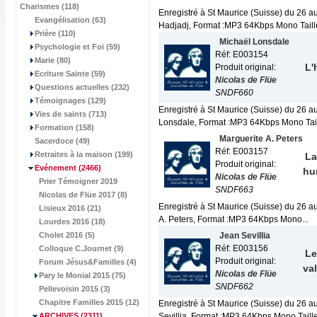
Charismes (118)
Enregistré à St Maurice (Suisse) du 26 a
Evangélisation (63)
Hadjadj, Format :MP3 64Kbps Mono Taille 
Prière (110)
Michaël Lonsdale
Psychologie et Foi (59)
Réf: E003154
Marie (80)
L'
Produit original:
Ecriture Sainte (59)
Nicolas de Flüe
Questions actuelles (232)
SNDF660
Témoignages (129)
Enregistré à St Maurice (Suisse) du 26 a
Vies de saints (713)
Lonsdale, Format :MP3 64Kbps Mono Taille
Formation (158)
Marguerite A. Peters
Sacerdoce (49)
Réf: E003157
Retraites à la maison (199)
La
Produit original:
Evénement
(2466)
hu
Nicolas de Flüe
Prier Témoigner 2019
SNDF663
Nicolas de Flüe 2017 (8)
Enregistré à St Maurice (Suisse) du 26 a
Lisieux 2016 (21)
A. Peters, Format :MP3 64Kbps Mono...
Lourdes 2016 (18)
Cholet 2016 (5)
Jean Sevillia
Réf: E003156
Colloque C.Journet (9)
Le
Produit original:
Forum Jésus&Familles (4)
va
Nicolas de Flüe
Pary le Monial 2015 (75)
SNDF662
Pellevoisin 2015 (3)
Chapitre Familles 2015 (12)
Enregistré à St Maurice (Suisse) du 26 
ARCHIVES
(2311)
Sevillia, Format :MP3 64Kbps Mono Taille 