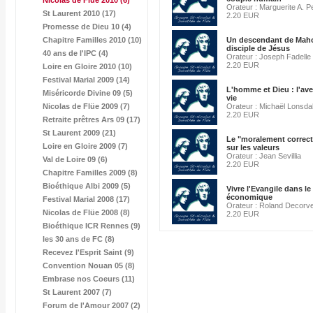
Nicolas de Flüe 2010
(6)
Orateur : Marguerite A. P
St Laurent 2010 (17)
2.20 EUR
Promesse de Dieu 10 (4)
Chapitre Familles 2010 (10)
Un descendant de Mah
disciple de Jésus
40 ans de l'IPC (4)
Orateur : Joseph Fadelle
2.20 EUR
Loire en Gloire 2010 (10)
Festival Marial 2009 (14)
L'homme et Dieu : l'av
Miséricorde Divine 09 (5)
vie
Nicolas de Flüe 2009 (7)
Orateur : Michaël Lonsda
2.20 EUR
Retraite prêtres Ars 09 (17)
St Laurent 2009 (21)
Le "moralement correct
Loire en Gloire 2009 (7)
sur les valeurs
Orateur : Jean Sevillia
Val de Loire 09 (6)
2.20 EUR
Chapitre Familles 2009 (8)
Bioéthique Albi 2009 (5)
Vivre l'Evangile dans l
économique
Festival Marial 2008 (17)
Orateur : Roland Decorve
Nicolas de Flüe 2008 (8)
2.20 EUR
Bioéthique ICR Rennes (9)
les 30 ans de FC (8)
Recevez l'Esprit Saint (9)
Convention Nouan 05 (8)
Embrase nos Coeurs (11)
St Laurent 2007 (7)
Forum de l'Amour 2007 (2)