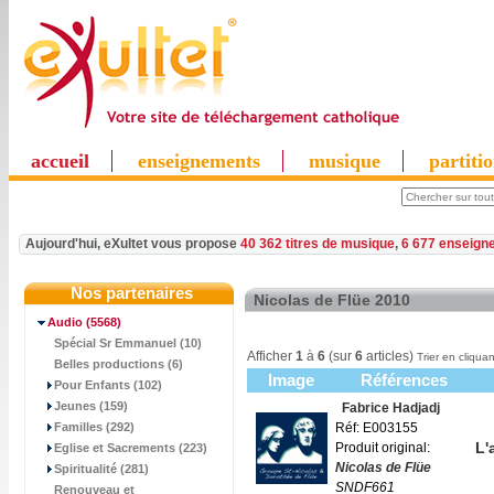
accueil
enseignements
musique
partiti
Aujourd'hui, eXultet vous propose
40 362 titres de musique
,
6 677 enseign
Nos partenaires
Nicolas de Flüe 2010
Audio
(5568)
Spécial Sr Emmanuel (10)
Afficher
1
à
6
(sur
6
articles)
Trier en cliquan
Belles productions (6)
Image
Références
Pour Enfants (102)
Jeunes (159)
Fabrice Hadjadj
Familles (292)
Réf: E003155
L'
Produit original:
Eglise et Sacrements (223)
Nicolas de Flüe
Spiritualité (281)
SNDF661
Renouveau et