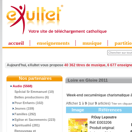
accueil
enseignements
musique
partiti
Aujourd'hui, eXultet vous propose
40 362 titres de musique
,
6 677 enseign
Nos partenaires
Loire en Gloire 2011
Audio
(5568)
Spécial Sr Emmanuel (10)
Week-end oecuménique charismatique à 
Belles productions (6)
Pour Enfants (102)
Afficher
1
à
9
(sur
9
articles)
Trier en cliquan
Jeunes (159)
Image
Références
Familles (292)
P.Guy Lepoutre
Eglise et Sacrements (223)
Réf: E003206
Spiritualité (281)
Produit original:
Renouveau et