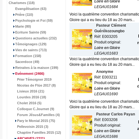
Loire en Gloire
Charismes (118)
LEGAU01684
Evangélisation (63)
Voici la quatrième convention charismatiqu
Prière (110)
Gloire qui a eu lieu du 18 au 20 mars...
Psychologie et Foi (59)
Pasteur Clément
Marie (80)
Guérékozoungbo
Ecriture Sainte (59)
Réf: E003205
Questions actuelles (232)
Produit original:
Témoignages (129)
Loire en Gloire
Vies de saints (713)
LEGAU01683
Formation (158)
Voici la quatrième convention charismatiqu
Sacerdoce (49)
Gloire qui a eu lieu du 18 au 20 mars...
Retraites à la maison (199)
Anonyme
Evénement
(2466)
Réf: E003211
Prier Témoigner 2019
Produit original:
Nicolas de Flüe 2017 (8)
Loire en Gloire
Lisieux 2016 (21)
LEGAU01690
Lourdes 2016 (18)
Voici la quatrième convention charismatiqu
Cholet 2016 (5)
Gloire qui a eu lieu du 18 au 20 mars...
Colloque C.Journet (9)
Pasteur Carlos Payan
Forum Jésus&Familles (4)
Réf: E003208
Pary le Monial 2015 (75)
Produit original:
Pellevoisin 2015 (3)
Loire en Gloire
Chapitre Familles 2015 (12)
LEGAU01686
ARCHIVES
(2311)