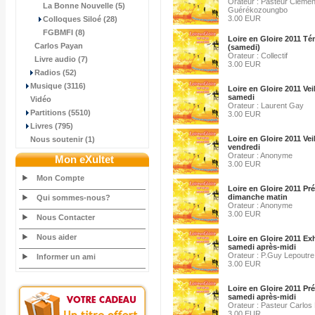
Orateur : Pasteur Clémen
La Bonne Nouvelle (5)
Guérékozoungbo
3.00 EUR
Colloques Siloé (28)
FGBMFI (8)
Loire en Gloire 2011 T
Carlos Payan
(samedi)
Orateur : Collectif
Livre audio (7)
3.00 EUR
Radios (52)
Musique (3116)
Loire en Gloire 2011 Vei
samedi
Vidéo
Orateur : Laurent Gay
Partitions (5510)
3.00 EUR
Livres (795)
Loire en Gloire 2011 Vei
Nous soutenir (1)
vendredi
Orateur : Anonyme
Mon eXultet
3.00 EUR
Mon Compte
Loire en Gloire 2011 Pr
dimanche matin
Qui sommes-nous?
Orateur : Anonyme
3.00 EUR
Nous Contacter
Nous aider
Loire en Gloire 2011 Ex
samedi après-midi
Orateur : P.Guy Lepoutre
Informer un ami
3.00 EUR
Loire en Gloire 2011 Pr
samedi après-midi
Orateur : Pasteur Carlos
3.00 EUR