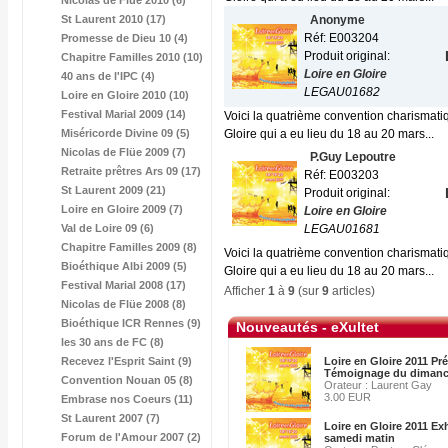
Nicolas de Flüe 2010 (6)
St Laurent 2010 (17)
Anonyme
Réf: E003204
Promesse de Dieu 10 (4)
Produit original:
Chapitre Familles 2010 (10)
Loire en Gloire
40 ans de l'IPC (4)
LEGAU01682
Loire en Gloire 2010 (10)
Festival Marial 2009 (14)
Voici la quatrième convention charismatiqu
Miséricorde Divine 09 (5)
Gloire qui a eu lieu du 18 au 20 mars...
Nicolas de Flüe 2009 (7)
P.Guy Lepoutre
Retraite prêtres Ars 09 (17)
Réf: E003203
St Laurent 2009 (21)
Produit original:
Loire en Gloire 2009 (7)
Loire en Gloire
Val de Loire 09 (6)
LEGAU01681
Chapitre Familles 2009 (8)
Voici la quatrième convention charismatiqu
Bioéthique Albi 2009 (5)
Gloire qui a eu lieu du 18 au 20 mars...
Festival Marial 2008 (17)
Afficher
1
à
9
(sur
9
articles)
Nicolas de Flüe 2008 (8)
Bioéthique ICR Rennes (9)
Nouveautés - eXultet
les 30 ans de FC (8)
Recevez l'Esprit Saint (9)
Loire en Gloire 2011 Pr
Témoignage du dimanc
Convention Nouan 05 (8)
Orateur : Laurent Gay
3.00 EUR
Embrase nos Coeurs (11)
St Laurent 2007 (7)
Loire en Gloire 2011 Ex
Forum de l'Amour 2007 (2)
samedi matin