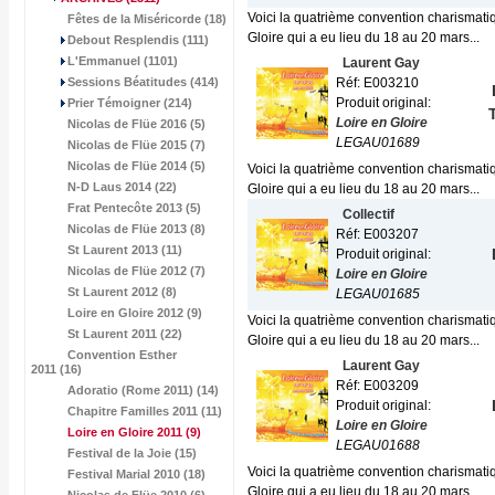
Voici la quatrième convention charismatiqu
Fêtes de la Miséricorde (18)
Gloire qui a eu lieu du 18 au 20 mars...
Debout Resplendis (111)
L'Emmanuel (1101)
Laurent Gay
Sessions Béatitudes (414)
Réf: E003210
Produit original:
Prier Témoigner (214)
Loire en Gloire
Nicolas de Flüe 2016 (5)
LEGAU01689
Nicolas de Flüe 2015 (7)
Nicolas de Flüe 2014 (5)
Voici la quatrième convention charismatiqu
N-D Laus 2014 (22)
Gloire qui a eu lieu du 18 au 20 mars...
Frat Pentecôte 2013 (5)
Collectif
Nicolas de Flüe 2013 (8)
Réf: E003207
St Laurent 2013 (11)
Produit original:
Nicolas de Flüe 2012 (7)
Loire en Gloire
St Laurent 2012 (8)
LEGAU01685
Loire en Gloire 2012 (9)
Voici la quatrième convention charismatiqu
St Laurent 2011 (22)
Gloire qui a eu lieu du 18 au 20 mars...
Convention Esther
Laurent Gay
2011 (16)
Réf: E003209
Adoratio (Rome 2011) (14)
Produit original:
Chapitre Familles 2011 (11)
Loire en Gloire
Loire en Gloire 2011
(9)
LEGAU01688
Festival de la Joie (15)
Voici la quatrième convention charismatiqu
Festival Marial 2010 (18)
Gloire qui a eu lieu du 18 au 20 mars...