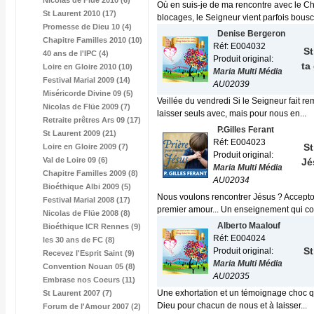
Nicolas de Flüe 2010 (6)
Où en suis-je de ma rencontre avec le Chr
St Laurent 2010 (17)
blocages, le Seigneur vient parfois bouscu
Promesse de Dieu 10 (4)
Denise Bergeron
Chapitre Familles 2010 (10)
Réf: E004032
St
40 ans de l'IPC (4)
Produit original:
ta
Loire en Gloire 2010 (10)
Maria Multi Média
Festival Marial 2009 (14)
AU02039
Miséricorde Divine 09 (5)
Veillée du vendredi Si le Seigneur fait 
Nicolas de Flüe 2009 (7)
laisser seuls avec, mais pour nous en...
Retraite prêtres Ars 09 (17)
P.Gilles Ferant
St Laurent 2009 (21)
Réf: E004023
St
Loire en Gloire 2009 (7)
Produit original:
Val de Loire 09 (6)
Jé
Maria Multi Média
Chapitre Familles 2009 (8)
AU02034
Bioéthique Albi 2009 (5)
Nous voulons rencontrer Jésus ? Accepton
Festival Marial 2008 (17)
premier amour... Un enseignement qui cou
Nicolas de Flüe 2008 (8)
Alberto Maalouf
Bioéthique ICR Rennes (9)
Réf: E004024
les 30 ans de FC (8)
St
Produit original:
Recevez l'Esprit Saint (9)
Maria Multi Média
Convention Nouan 05 (8)
AU02035
Embrase nos Coeurs (11)
Une exhortation et un témoignage choc qui
St Laurent 2007 (7)
Dieu pour chacun de nous et à laisser...
Forum de l'Amour 2007 (2)