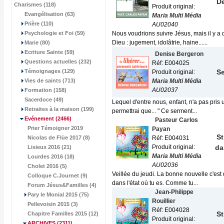
De
Charismes (118)
Produit original:
Evangélisation (63)
Maria Multi Média
Prière (110)
AU02040
Psychologie et Foi (59)
Nous voudrions suivre Jésus, mais il y a 
Dieu : jugement, idolâtrie, haine......
Marie (80)
Ecriture Sainte (59)
Denise Bergeron
Questions actuelles (232)
Réf: E004025
Témoignages (129)
Se
Produit original:
Vies de saints (713)
Maria Multi Média
AU02037
Formation (158)
Sacerdoce (49)
Lequel d'entre nous, enfant, n'a pas pris 
Retraites à la maison (199)
permettrai que... " Ce serment...
Evénement
(2466)
Pasteur Carlos
Prier Témoigner 2019
Payan
St
Nicolas de Flüe 2017 (8)
Réf: E004031
Produit original:
da
Lisieux 2016 (21)
Maria Multi Média
Lourdes 2016 (18)
AU02036
Cholet 2016 (5)
Veillée du jeudi. La bonne nouvelle c'est q
Colloque C.Journet (9)
dans l'état où tu es. Comme tu...
Forum Jésus&Familles (4)
Jean-Philippe
Pary le Monial 2015 (75)
Rouillier
Pellevoisin 2015 (3)
Réf: E004028
St
Chapitre Familles 2015 (12)
Produit original:
ARCHIVES
(2311)