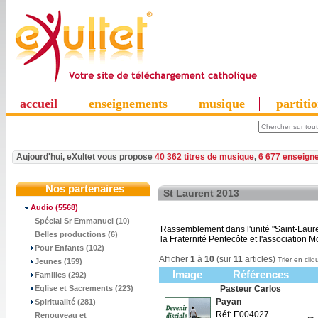
accueil
enseignements
musique
partiti
Aujourd'hui, eXultet vous propose
40 362 titres de musique
,
6 677 enseign
Nos partenaires
St Laurent 2013
Audio
(5568)
Spécial Sr Emmanuel (10)
Rassemblement dans l'unité "Saint-Laure
Belles productions (6)
la Fraternité Pentecôte et l'association 
Pour Enfants (102)
Afficher
1
à
10
(sur
11
articles)
Trier en cliq
Jeunes (159)
Image
Références
Familles (292)
Eglise et Sacrements (223)
Pasteur Carlos
Payan
Spiritualité (281)
Réf: E004027
Renouveau et