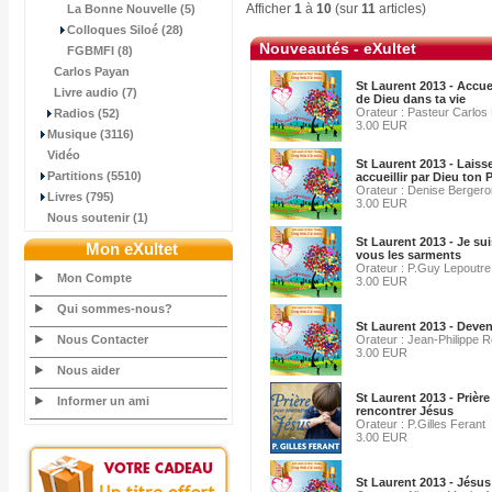
Afficher
1
à
10
(sur
11
articles)
La Bonne Nouvelle (5)
Colloques Siloé (28)
Nouveautés - eXultet
FGBMFI (8)
Carlos Payan
St Laurent 2013 - Accue
Livre audio (7)
de Dieu dans ta vie
Orateur : Pasteur Carlos
Radios (52)
3.00 EUR
Musique (3116)
Vidéo
St Laurent 2013 - Laisse
Partitions (5510)
accueillir par Dieu ton 
Orateur : Denise Bergero
Livres (795)
3.00 EUR
Nous soutenir (1)
St Laurent 2013 - Je sui
Mon eXultet
vous les sarments
Orateur : P.Guy Lepoutre
Mon Compte
3.00 EUR
Qui sommes-nous?
St Laurent 2013 - Deveni
Nous Contacter
Orateur : Jean-Philippe Ro
3.00 EUR
Nous aider
St Laurent 2013 - Prièr
Informer un ami
rencontrer Jésus
Orateur : P.Gilles Ferant
3.00 EUR
St Laurent 2013 - Jésus