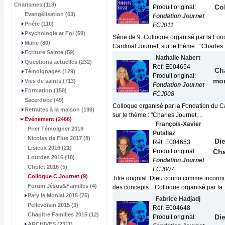
Charismes (118)
Col
Produit original:
Evangélisation (63)
Fondation Journet
Prière (110)
FCJ011
Psychologie et Foi (59)
Série de 9. Colloque organisé par la Fon
Marie (80)
Cardinal Journet, sur le thème : "Charles..
Ecriture Sainte (59)
Nathalie Nabert
Questions actuelles (232)
Réf: E004654
Cha
Témoignages (129)
Produit original:
mo
Vies de saints (713)
Fondation Journet
Formation (158)
FCJ008
Sacerdoce (49)
Colloque organisé par la Fondation du Ca
Retraites à la maison (199)
sur le thème : "Charles Journet,...
Evénement
(2466)
François-Xavier
Prier Témoigner 2019
Putallaz
Nicolas de Flüe 2017 (8)
Di
Réf: E004653
Lisieux 2016 (21)
Produit original:
Cha
Lourdes 2016 (18)
Fondation Journet
Cholet 2016 (5)
FCJ007
Colloque C.Journet
(9)
Titre orignial: Dieu connu comme inconn
Forum Jésus&Familles (4)
des concepts... Colloque organisé par la..
Pary le Monial 2015 (75)
Fabrice Hadjadj
Pellevoisin 2015 (3)
Réf: E004648
Chapitre Familles 2015 (12)
Die
Produit original:
ARCHIVES (2311)