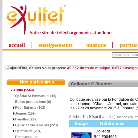
accueil
enseignements
musique
partiti
Aujourd'hui, eXultet vous propose
40 362 titres de musique
,
6 677 enseign
Nos partenaires
Colloque C.Journet
Audio
(5568)
Spécial Sr Emmanuel (10)
Colloque organisé par la Fondation du C
Belles productions (6)
sur le thème : "Charles Journet, une saint
Pour Enfants (102)
les 27 et 28 novembre 2015 à Fribourg (
Jeunes (159)
Afficher
1
à
9
(sur
9
articles)
Trier en cliquan
Familles (292)
Image
Références
Eglise et Sacrements (223)
Spiritualité (281)
Collectif
Réf: E004656
Renouveau et