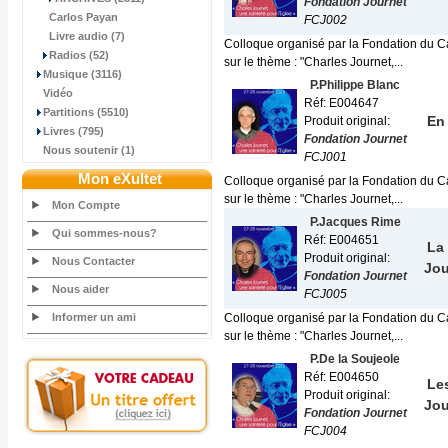
Fondation Journet
Carlos Payan
FCJ002
Livre audio (7)
Colloque organisé par la Fondation du Ca
Radios (52)
sur le thème : "Charles Journet,...
Musique (3116)
P.Philippe Blanc
Vidéo
Réf: E004647
Partitions (5510)
En 
Produit original:
Livres (795)
Fondation Journet
Nous soutenir (1)
FCJ001
Mon eXultet
Colloque organisé par la Fondation du Ca
sur le thème : "Charles Journet,...
Mon Compte
P.Jacques Rime
Qui sommes-nous?
Réf: E004651
La
Produit original:
Nous Contacter
Jou
Fondation Journet
Nous aider
FCJ005
Informer un ami
Colloque organisé par la Fondation du Ca
sur le thème : "Charles Journet,...
P.De la Soujeole
Réf: E004650
Le
Produit original:
Jou
Fondation Journet
FCJ004