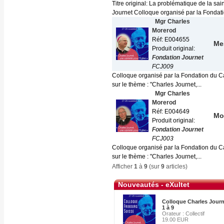
Titre original: La problématique de la sa
Journet Colloque organisé par la Fondati
Mgr Charles
Morerod
Réf: E004655
Me
Produit original:
Fondation Journet
FCJ009
Colloque organisé par la Fondation du Ca
sur le thème : "Charles Journet,...
Mgr Charles
Morerod
Réf: E004649
Mot
Produit original:
Fondation Journet
FCJ003
Colloque organisé par la Fondation du Ca
sur le thème : "Charles Journet,...
Afficher
1
à
9
(sur
9
articles)
Nouveautés - eXultet
Colloque Charles Journe
1 à 9
Orateur : Collectif
19.00 EUR