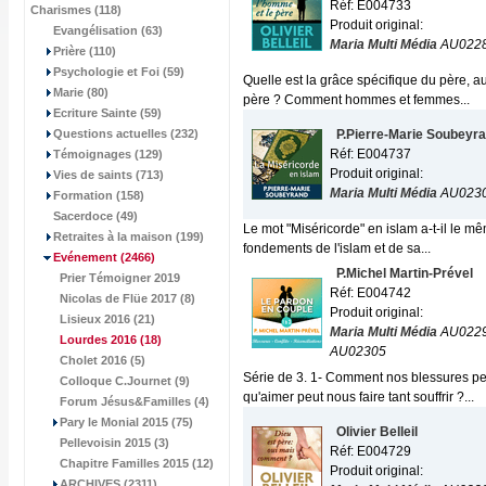
Réf: E004733
Charismes (118)
Produit original:
Evangélisation (63)
Maria Multi Média
AU022
Prière (110)
Psychologie et Foi (59)
Quelle est la grâce spécifique du père, a
Marie (80)
père ? Comment hommes et femmes...
Ecriture Sainte (59)
Questions actuelles (232)
P.Pierre-Marie Soubeyr
Réf: E004737
Témoignages (129)
Produit original:
Vies de saints (713)
Maria Multi Média
AU023
Formation (158)
Sacerdoce (49)
Le mot "Miséricorde" en islam a-t-il le 
Retraites à la maison (199)
fondements de l'islam et de sa...
Evénement
(2466)
P.Michel Martin-Prével
Prier Témoigner 2019
Réf: E004742
Nicolas de Flüe 2017 (8)
Produit original:
Lisieux 2016 (21)
Maria Multi Média
AU0229
Lourdes 2016
(18)
AU02305
Cholet 2016 (5)
Série de 3. 1- Comment nos blessures per
Colloque C.Journet (9)
qu'aimer peut nous faire tant souffrir ?...
Forum Jésus&Familles (4)
Pary le Monial 2015 (75)
Olivier Belleil
Pellevoisin 2015 (3)
Réf: E004729
Chapitre Familles 2015 (12)
Produit original:
ARCHIVES (2311)