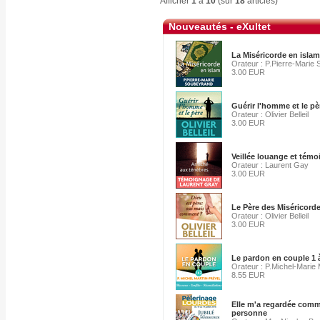
Afficher
1
à
10
(sur
18
articles)
Nouveautés - eXultet
La Miséricorde en islam
Orateur : P.Pierre-Marie
3.00 EUR
Guérir l'homme et le pè
Orateur : Olivier Belleil
3.00 EUR
Veillée louange et tém
Orateur : Laurent Gay
3.00 EUR
Le Père des Miséricord
Orateur : Olivier Belleil
3.00 EUR
Le pardon en couple 1 
Orateur : P.Michel-Marie 
8.55 EUR
Elle m'a regardée com
personne