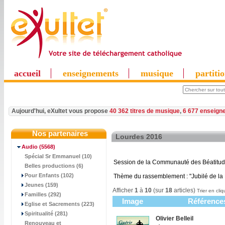
accueil
enseignements
musique
partiti
Aujourd'hui, eXultet vous propose
40 362 titres de musique
,
6 677 enseign
Nos partenaires
Lourdes 2016
Audio
(5568)
Spécial Sr Emmanuel (10)
Session de la Communauté des Béatitudes
Belles productions (6)
Pour Enfants (102)
Thème du rassemblement : "Jubilé de la 
Jeunes (159)
Afficher
1
à
10
(sur
18
articles)
Trier en cliq
Familles (292)
Image
Référence
Eglise et Sacrements (223)
Spiritualité (281)
Olivier Belleil
Renouveau et