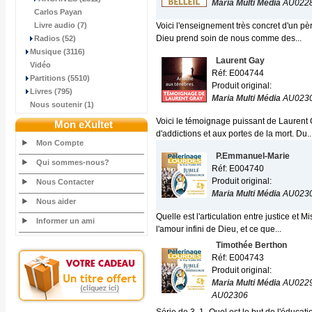
Maria Multi Média
AU022
Carlos Payan
Livre audio (7)
Voici l'enseignement très concret d'un pè
Dieu prend soin de nous comme des...
Radios (52)
Musique (3116)
Laurent Gay
Vidéo
Réf: E004744
Partitions (5510)
Produit original:
Livres (795)
Maria Multi Média
AU023
Nous soutenir (1)
Voici le témoignage puissant de Laurent G
Mon eXultet
d'addictions et aux portes de la mort. Du..
Mon Compte
P.Emmanuel-Marie
Qui sommes-nous?
Réf: E004740
Produit original:
Nous Contacter
Maria Multi Média
AU023
Nous aider
Quelle est l'articulation entre justice et 
Informer un ami
l'amour infini de Dieu, et ce que...
Timothée Berthon
Réf: E004743
Produit original:
Maria Multi Média
AU0229
AU02306