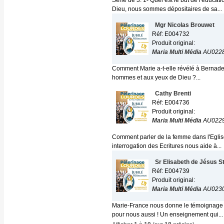
Série de 3. 1- Quel est le but de l'éduc
Dieu, nous sommes dépositaires de sa...
Mgr Nicolas Brouwet
Réf: E004732
Produit original:
Maria Multi Média
AU022
Comment Marie a-t-elle révélé à Bernadet
hommes et aux yeux de Dieu ?...
Cathy Brenti
Réf: E004736
Produit original:
Maria Multi Média
AU022
Comment parler de la femme dans l'Eglise
interrogation des Ecritures nous aide à...
Sr Elisabeth de Jésus S
Réf: E004739
Produit original:
Maria Multi Média
AU023
Marie-France nous donne le témoignage de
pour nous aussi ! Un enseignement qui...