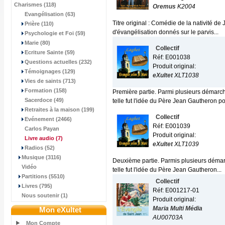
Charismes (118)
Oremus
K2004
Evangélisation (63)
Titre original : Comédie de la nativité d
Prière (110)
d'évangélisation donnés sur le parvis...
Psychologie et Foi (59)
Marie (80)
Collectif
Ecriture Sainte (59)
Réf: E001038
Questions actuelles (232)
Produit original:
Témoignages (129)
eXultet
XLT1038
Vies de saints (713)
Formation (158)
Première partie. Parmi plusieurs démarch
Sacerdoce (49)
telle fut l'idée du Père Jean Gautheron pou
Retraites à la maison (199)
Collectif
Evénement (2466)
Réf: E001039
Carlos Payan
Produit original:
Livre audio
(7)
eXultet
XLT1039
Radios (52)
Musique (3116)
Deuxième partie. Parmis plusieurs démar
Vidéo
telle fut l'idée du Père Jean Gautheron...
Partitions (5510)
Collectif
Livres (795)
Réf: E001217-01
Nous soutenir (1)
Produit original:
Maria Multi Média
Mon eXultet
AU00703A
Mon Compte