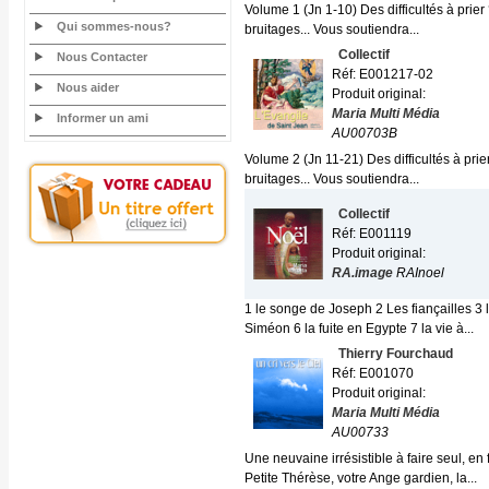
Volume 1 (Jn 1-10) Des difficultés à prie
Qui sommes-nous?
bruitages... Vous soutiendra...
Collectif
Nous Contacter
Réf: E001217-02
Nous aider
Produit original:
Maria Multi Média
Informer un ami
AU00703B
Volume 2 (Jn 11-21) Des difficultés à pri
bruitages... Vous soutiendra...
Collectif
Réf: E001119
Produit original:
RA.image
RAInoel
1 le songe de Joseph 2 Les fiançailles 3 
Siméon 6 la fuite en Egypte 7 la vie à...
Thierry Fourchaud
Réf: E001070
Produit original:
Maria Multi Média
AU00733
Une neuvaine irrésistible à faire seul, en
Petite Thérèse, votre Ange gardien, la...