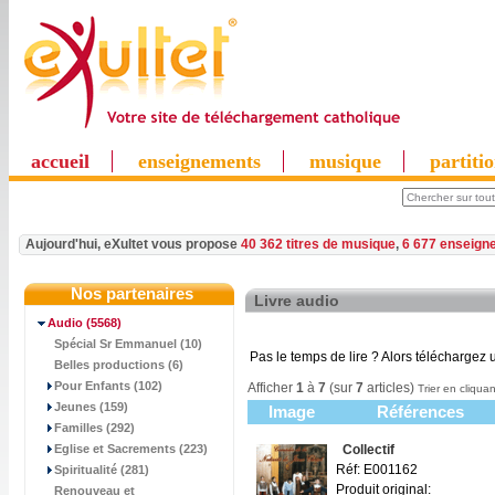
accueil
enseignements
musique
partiti
Aujourd'hui, eXultet vous propose
40 362 titres de musique
,
6 677 enseign
Nos partenaires
Livre audio
Audio
(5568)
Spécial Sr Emmanuel (10)
Pas le temps de lire ? Alors téléchargez u
Belles productions (6)
Pour Enfants (102)
Afficher
1
à
7
(sur
7
articles)
Trier en cliquan
Jeunes (159)
Image
Références
Familles (292)
Eglise et Sacrements (223)
Collectif
Réf: E001162
Spiritualité (281)
Produit original:
Renouveau et