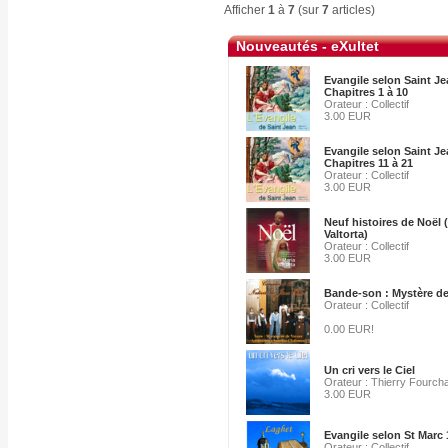
Afficher
1
à
7
(sur
7
articles)
Nouveautés - eXultet
Evangile selon Saint Je
Chapitres 1 à 10
Orateur : Collectif
3.00 EUR
Evangile selon Saint Je
Chapitres 11 à 21
Orateur : Collectif
3.00 EUR
Neuf histoires de Noël 
Valtorta)
Orateur : Collectif
3.00 EUR
Bande-son : Mystère de
Orateur : Collectif
0.00 EUR!
Un cri vers le Ciel
Orateur : Thierry Fourch
3.00 EUR
Evangile selon St Marc 
Orateur : Collectif