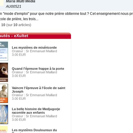
Maria Multi Média
AU00521
l un "mode d'emploi" pour que notre prière obtienne tout ? Cet enseignement nous 
ole de prière, les trois...
à
10
(sur
10
articles)
utés - eXultet
Les mystères de miséricorde
Orateur : Sr Emmanuel Maillard
3.00 EUR
Quand l'épreuve frappe à la porte
Orateur : Sr Emmanuel Maillard
3.00 EUR
Vaincre l'épreuve à l'école de saint
Joseph
Orateur : Sr Emmanuel Maillard
3.00 EUR
La belle histoire de Medjugorje
racontée aux enfants
Orateur : Sr Emmanuel Maillard
3.00 EUR
Les mystères Douloureux du