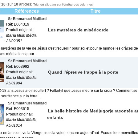
à
10
(sur
10
articles)
Trier en cliquant sur l'entête des colonnes.
e
Références
Titre
Sr Emmanuel Maillard
Réf: E004319
Les mystères de miséricorde
Produit original:
Maria Multi Média
AU02051
 mystères de la vie de Jésus c'est recueillir pour soi et pour le monde les grâces 
es méditations pour...
Sr Emmanuel Maillard
Réf: E003992
Quand l'épreuve frappe à la porte
Produit original:
Maria Multi Média
AU01994
-18 ans Jésus a-t-il souffert ? Fallait-il que Jésus meure sur la croix ? Comment se 
 souffrance sur la terre...
Sr Emmanuel Maillard
Réf: E003615
La belle histoire de Medjugorje racontée a
Produit original:
enfants
Maria Multi Média
AU01814
x enfants ont vu la Vierge; trois la voient encore aujourd'hui. Ecoute leur merveilleu