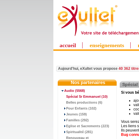
accueil
enseignements
Aujourd'hui, eXultet vous propose
40 362 titr
Nos partenaires
Spécial
Audio
(5568)
Si vous bé
Spécial Sr Emmanuel
(10)
ajo
Belles productions (6)
val
Pour Enfants (102)
coc
val
Jeunes (159)
Familles (292)
Vous serez
Les liens s
Eglise et Sacrements (223)
Ils peuven
Spiritualité (281)
Bug connu 
Renouveau et