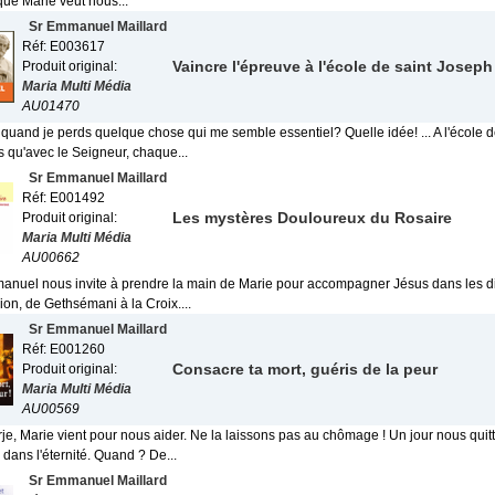
que Marie veut nous...
Sr Emmanuel Maillard
Réf: E003617
Vaincre l'épreuve à l'école de saint Joseph
Produit original:
Maria Multi Média
AU01470
quand je perds quelque chose qui me semble essentiel? Quelle idée! ... A l'école d
 qu'avec le Seigneur, chaque...
Sr Emmanuel Maillard
Réf: E001492
Les mystères Douloureux du Rosaire
Produit original:
Maria Multi Média
AU00662
nuel nous invite à prendre la main de Marie pour accompagner Jésus dans les d
on, de Gethsémani à la Croix....
Sr Emmanuel Maillard
Réf: E001260
Consacre ta mort, guéris de la peur
Produit original:
Maria Multi Média
AU00569
je, Marie vient pour nous aider. Ne la laissons pas au chômage ! Un jour nous qui
 dans l'éternité. Quand ? De...
Sr Emmanuel Maillard