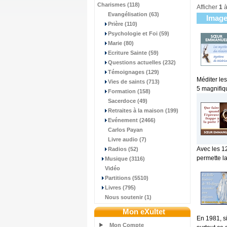
Charismes (118)
Afficher
1
Evangélisation (63)
Imag
Prière (110)
Psychologie et Foi (59)
Marie (80)
Ecriture Sainte (59)
Questions actuelles (232)
Témoignages (129)
Méditer les
Vies de saints (713)
5 magnifiqu
Formation (158)
Sacerdoce (49)
Retraites à la maison (199)
Evénement (2466)
Carlos Payan
Livre audio (7)
Avec les 12
Radios (52)
permette la
Musique (3116)
Vidéo
Partitions (5510)
Livres (795)
Nous soutenir (1)
Mon eXultet
En 1981, si
Mon Compte