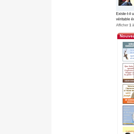
Existe-t-i
véritable éc
Afficher
1
Nouvea