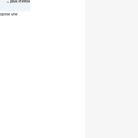
... plus d'infos
propose une