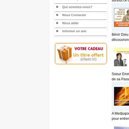
surtout ce 
Qui sommes-nous?
Nous Contacter
Nous aider
Informer un ami
Bénir Dieu 
découvrons
Soeur Emma
de sa Passi
A Medjugor
pour entrer