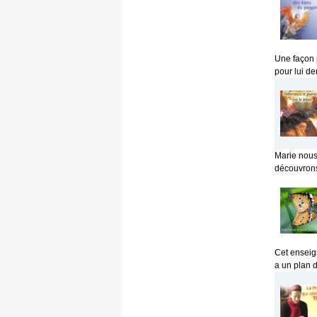
Une façon 
pour lui de
Marie nous 
découvrons
Cet enseig
a un plan de