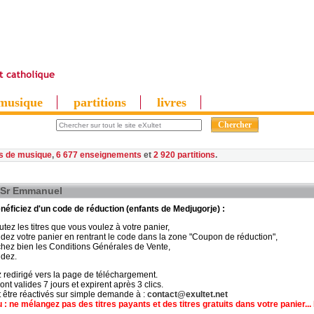
musique
partitions
livres
es de musique
,
6 677 enseignements
et
2 920 partitions
 Sr Emmanuel
néficiez d'un code de réduction (enfants de Medjugorje) :
utez les titres que vous voulez à votre panier,
idez votre panier en rentrant le code dans la zone "Coupon de réduction",
hez bien les Conditions Générales de Vente,
idez.
 redirigé vers la page de téléchargement.
ont valides 7 jours et expirent après 3 clics.
t être réactivés sur simple demande à :
contact@exultet.net
: ne mélangez pas des titres payants et des titres gratuits dans votre panier... 