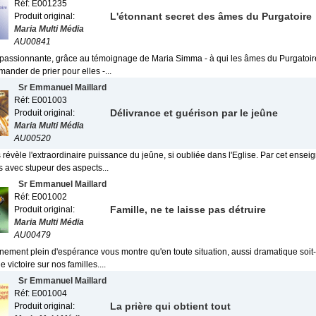
Réf: E001235
L'étonnant secret des âmes du Purgatoire
Produit original:
Maria Multi Média
AU00841
passionnante, grâce au témoignage de Maria Simma - à qui les âmes du Purgatoir
mander de prier pour elles -...
Sr Emmanuel Maillard
Réf: E001003
Délivrance et guérison par le jeûne
Produit original:
Maria Multi Média
AU00520
révèle l'extraordinaire puissance du jeûne, si oubliée dans l'Eglise. Par cet ense
 avec stupeur des aspects...
Sr Emmanuel Maillard
Réf: E001002
Famille, ne te laisse pas détruire
Produit original:
Maria Multi Média
AU00479
nement plein d'espérance vous montre qu'en toute situation, aussi dramatique soit-
 victoire sur nos familles....
Sr Emmanuel Maillard
Réf: E001004
La prière qui obtient tout
Produit original: