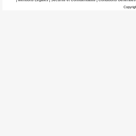
|
Mentions Légales
|
Sécurité et Confidentialité
|
Conditions Générales
Copyrig