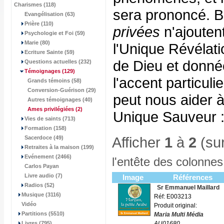
Charismes (118)
sera prononcé. B
Evangélisation (63)
Prière (110)
privées
n'ajoutent
Psychologie et Foi (59)
Marie (80)
l'Unique Révélat
Ecriture Sainte (59)
de Dieu et donnée
Questions actuelles (232)
Témoignages
(129)
l'accent particuli
Grands témoins (58)
Conversion-Guérison (29)
peut nous aider à
Autres témoignages (40)
Ames privilégiées
(2)
Unique Sauveur :
Vies de saints (713)
Formation (158)
Afficher
1
à
2
(su
Sacerdoce (49)
Retraites à la maison (199)
Evénement (2466)
l'entête des colonnes
Carlos Payan
Livre audio (7)
Image
Références
Radios (52)
Sr Emmanuel Maillard
Musique (3116)
Réf: E003213
Vidéo
Produit original:
Partitions (5510)
Maria Multi Média
Livres (795)
AU01680