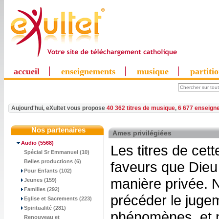
accueil
enseignements
musique
partiti
Aujourd'hui, eXultet vous propose
40 362 titres de musique
,
6 677 enseign
Nos partenaires
Ames privilégiées
Audio
(5568)
Les titres de cett
Spécial Sr Emmanuel (10)
Belles productions (6)
faveurs que Dieu 
Pour Enfants (102)
manière privée. 
Jeunes (159)
Familles (292)
précéder le jugem
Eglise et Sacrements (223)
Spiritualité (281)
phénomènes, et n
Renouveau et