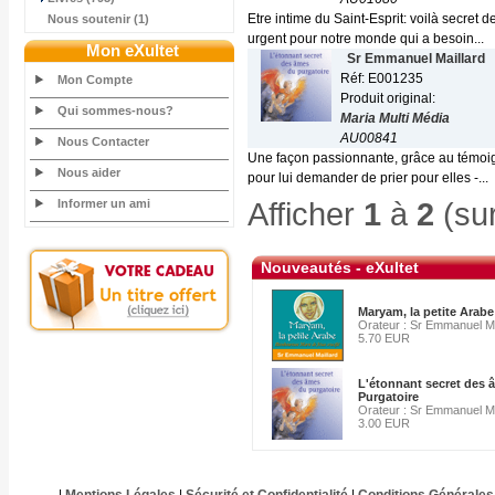
Etre intime du Saint-Esprit: voilà secret 
Nous soutenir (1)
urgent pour notre monde qui a besoin...
Mon eXultet
Sr Emmanuel Maillard
Réf: E001235
Mon Compte
Produit original:
Qui sommes-nous?
Maria Multi Média
AU00841
Nous Contacter
Une façon passionnante, grâce au témoig
Nous aider
pour lui demander de prier pour elles -...
Afficher
1
à
2
(su
Informer un ami
Nouveautés - eXultet
Maryam, la petite Arab
Orateur : Sr Emmanuel Ma
5.70 EUR
L'étonnant secret des 
Purgatoire
Orateur : Sr Emmanuel Ma
3.00 EUR