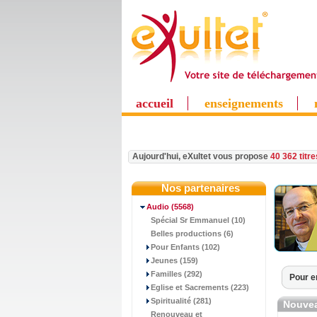
accueil
enseignements
Aujourd'hui, eXultet vous propose
40 362 titr
Nos partenaires
Audio
(5568)
Spécial Sr Emmanuel (10)
Belles productions (6)
Pour Enfants (102)
Jeunes (159)
Familles (292)
Pour e
Eglise et Sacrements (223)
Spiritualité (281)
Nouvea
Renouveau et