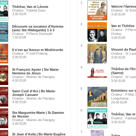
1.
Vaincre l'épreuv
Thérèse, Van et Léonie
Orateur : Fabiola Duez
Orateur : Sr Emm
3.00 EUR
3.00 EUR
2.
Van et Thérèse
Découvrir sa vocation d'Homme
Orateur : P.Pierr
(avec Ste Hildegarde) 1 à 3
Orateur : P.Pierre Dumoulin
Ondoa
7.50 EUR
3.00 EUR
3.
Vincent de Paul
Il n'est qu'Amour et Miséricorde
Orateur : P.Joël Pralong
Orateur : Sr Lau
3.00 EUR
3.00 EUR
4.
Thérèse de l'E
St François Xavier | Ste Marie-
(Sainte)
Hermine de Jésus
Orateur : Moines de Flavigny
Orateur : Sr Lau
4.00 EUR
3.00 EUR
5.
Entretiens sur s
Saint Curé d'Ars | Bx Marie-
Orateur : P.Max
Joseph Cassant
Orateur : Moines de Flavigny
Longchamp
4.00 EUR
24.00 EUR
6.
Ste Marguerite-Marie | St Damien
Thérèse, Van et
de Veuster
Orateur : Fabiol
Orateur : Moines de Flavigny
3.00 EUR
4.00 EUR
7.
St Jean d'Avila | Bx Marie-Eugène
Tobie