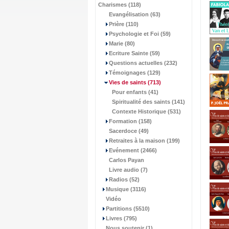
Charismes (118)
Evangélisation (63)
Prière (110)
Psychologie et Foi (59)
Marie (80)
Ecriture Sainte (59)
Questions actuelles (232)
Témoignages (129)
Vies de saints
(713)
Pour enfants (41)
Spiritualité des saints (141)
Contexte Historique (531)
Formation (158)
Sacerdoce (49)
Retraites à la maison (199)
Evénement (2466)
Carlos Payan
Livre audio (7)
Radios (52)
Musique (3116)
Vidéo
Partitions (5510)
Livres (795)
Nous soutenir (1)