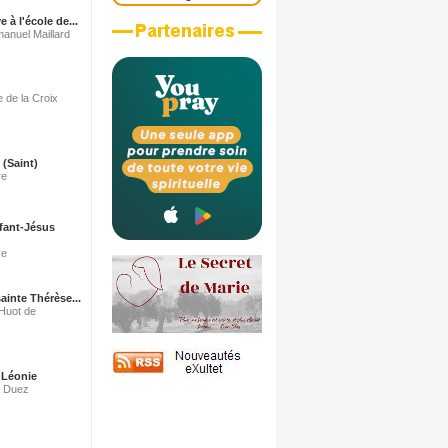
e à l'école de...
anuel Maillard
e de la Croix
 (Saint)
re
nfant-Jésus
re
ainte Thérèse...
 Huot de
 Léonie
a Duez