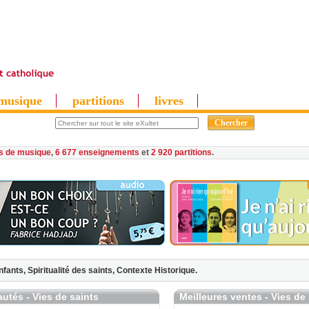
musique
partitions
livres
es de musique
,
6 677 enseignements
et
2 920 partitions
nfants,
Spiritualité des saints,
Contexte Historique.
utés - Vies de saints
Meilleures ventes - Vies de