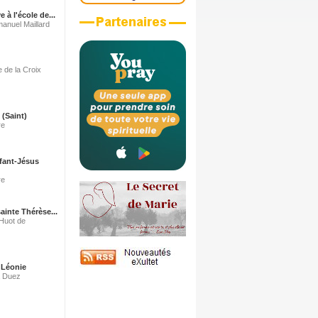
e à l'école de...
anuel Maillard
e de la Croix
 (Saint)
re
nfant-Jésus
re
ainte Thérèse...
 Huot de
 Léonie
a Duez