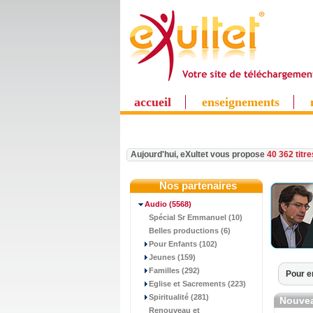
accueil
enseignements
Aujourd'hui, eXultet vous propose
40 362 titr
Nos partenaires
Audio
(5568)
Spécial Sr Emmanuel (10)
Belles productions (6)
Pour Enfants (102)
Jeunes (159)
Familles (292)
Pour e
Eglise et Sacrements (223)
Spiritualité (281)
Nouvea
Renouveau et