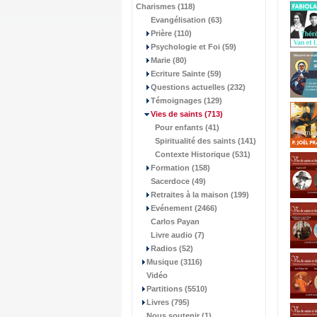
Charismes (118)
Evangélisation (63)
Prière (110)
Psychologie et Foi (59)
Marie (80)
Ecriture Sainte (59)
Questions actuelles (232)
Témoignages (129)
Vies de saints
(713)
Pour enfants (41)
Spiritualité des saints (141)
Contexte Historique (531)
Formation (158)
Sacerdoce (49)
Retraites à la maison (199)
Evénement (2466)
Carlos Payan
Livre audio (7)
Radios (52)
Musique (3116)
Vidéo
Partitions (5510)
Livres (795)
Nous soutenir (1)