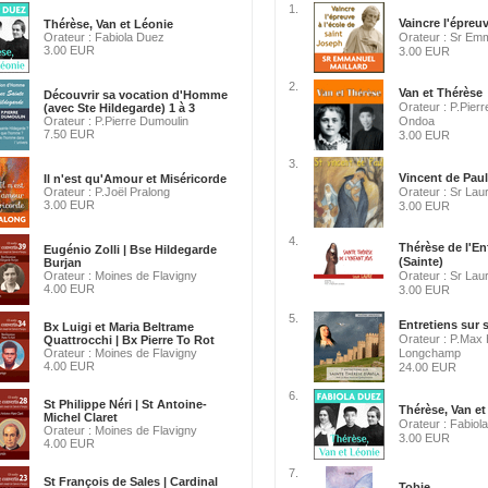
1.
Vaincre l'épreuv
Thérèse, Van et Léonie
Orateur : Fabiola Duez
Orateur : Sr Emm
3.00 EUR
3.00 EUR
2.
Van et Thérèse
Découvrir sa vocation d'Homme
Orateur : P.Pierr
(avec Ste Hildegarde) 1 à 3
Orateur : P.Pierre Dumoulin
Ondoa
7.50 EUR
3.00 EUR
3.
Vincent de Paul
Il n'est qu'Amour et Miséricorde
Orateur : P.Joël Pralong
Orateur : Sr Lau
3.00 EUR
3.00 EUR
4.
Thérèse de l'E
Eugénio Zolli | Bse Hildegarde
(Sainte)
Burjan
Orateur : Moines de Flavigny
Orateur : Sr Lau
4.00 EUR
3.00 EUR
5.
Entretiens sur s
Bx Luigi et Maria Beltrame
Orateur : P.Max
Quattrocchi | Bx Pierre To Rot
Orateur : Moines de Flavigny
Longchamp
4.00 EUR
24.00 EUR
6.
St Philippe Néri | St Antoine-
Thérèse, Van et
Michel Claret
Orateur : Fabiol
Orateur : Moines de Flavigny
3.00 EUR
4.00 EUR
7.
St François de Sales | Cardinal
Tobie