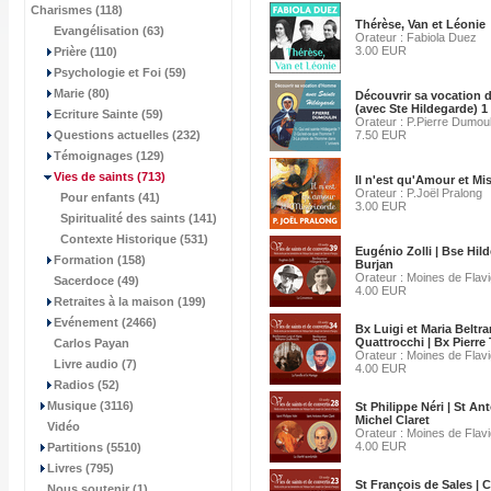
Charismes (118)
Thérèse, Van et Léonie
Evangélisation (63)
Orateur : Fabiola Duez
3.00 EUR
Prière (110)
Psychologie et Foi (59)
Marie (80)
Découvrir sa vocation
(avec Ste Hildegarde) 1 
Ecriture Sainte (59)
Orateur : P.Pierre Dumoul
Questions actuelles (232)
7.50 EUR
Témoignages (129)
Vies de saints
(713)
Il n'est qu'Amour et Mi
Orateur : P.Joël Pralong
Pour enfants (41)
3.00 EUR
Spiritualité des saints (141)
Contexte Historique (531)
Eugénio Zolli | Bse Hil
Formation (158)
Burjan
Orateur : Moines de Flav
Sacerdoce (49)
4.00 EUR
Retraites à la maison (199)
Evénement (2466)
Bx Luigi et Maria Beltr
Quattrocchi | Bx Pierre
Carlos Payan
Orateur : Moines de Flav
Livre audio (7)
4.00 EUR
Radios (52)
Musique (3116)
St Philippe Néri | St An
Michel Claret
Vidéo
Orateur : Moines de Flav
4.00 EUR
Partitions (5510)
Livres (795)
St François de Sales | C
Nous soutenir (1)