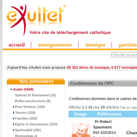
accueil
enseignements
musique
partiti
Aujourd'hui, eXultet vous propose
40 362 titres de musique
,
6 677 enseign
Nos partenaires
Conférences de l'IPC
Audio
(5568)
Spécial Sr Emmanuel (10)
Conférences données dans le cadres des 
Belles productions (6)
Pour Enfants (102)
Afficher
1
à
10
(sur
19
articles)
Trier en cliq
Jeunes (159)
Image
Références
Familles (292)
Pr Robert
Eglise et Sacrements (223)
Spaemann
Spiritualité (281)
Chair
Réf: E003614
Renouveau et