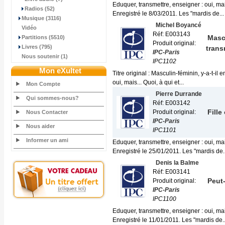
Eduquer, transmettre, enseigner : oui, ma
Radios (52)
Enregistré le 8/03/2011. Les "mardis de...
Musique (3116)
Michel Boyancé
Vidéo
Réf: E003143
Masc
Partitions (5510)
Produit original:
Livres (795)
trans
IPC-Paris
Nous soutenir (1)
IPC1102
Mon eXultet
Titre original : Masculin-féminin, y-a-t-i
oui, mais... Quoi, à qui et...
Mon Compte
Pierre Durrande
Qui sommes-nous?
Réf: E003142
Fille
Produit original:
Nous Contacter
IPC-Paris
Nous aider
IPC1101
Informer un ami
Eduquer, transmettre, enseigner : oui, ma
Enregistré le 25/01/2011. Les "mardis de..
Denis la Balme
Réf: E003141
Peut
Produit original:
IPC-Paris
IPC1100
Eduquer, transmettre, enseigner : oui, ma
Enregistré le 11/01/2011. Les "mardis de..