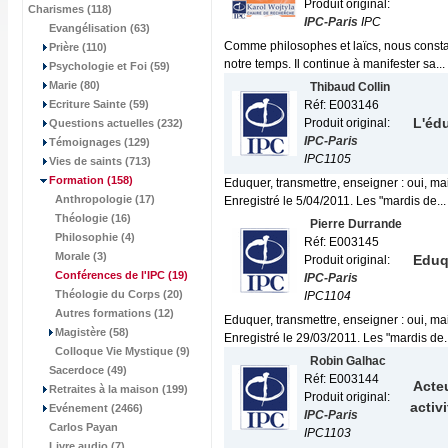
Produit original:
Charismes (118)
IPC-Paris
IPC
Evangélisation (63)
Comme philosophes et laïcs, nous constat
Prière (110)
notre temps. Il continue à manifester sa...
Psychologie et Foi (59)
Marie (80)
Thibaud Collin
Ecriture Sainte (59)
Réf: E003146
L'édu
Produit original:
Questions actuelles (232)
IPC-Paris
Témoignages (129)
IPC1105
Vies de saints (713)
Formation
(158)
Eduquer, transmettre, enseigner : oui, ma
Anthropologie (17)
Enregistré le 5/04/2011. Les "mardis de...
Théologie (16)
Pierre Durrande
Philosophie (4)
Réf: E003145
Morale (3)
Eduqu
Produit original:
Conférences de l'IPC
(19)
IPC-Paris
Théologie du Corps (20)
IPC1104
Autres formations (12)
Eduquer, transmettre, enseigner : oui, ma
Magistère (58)
Enregistré le 29/03/2011. Les "mardis de..
Colloque Vie Mystique (9)
Robin Galhac
Sacerdoce (49)
Réf: E003144
Acteu
Retraites à la maison (199)
Produit original:
activ
Evénement (2466)
IPC-Paris
Carlos Payan
IPC1103
Livre audio (7)