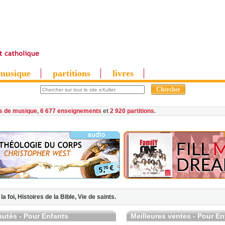
musique
partitions
livres
es de musique
,
6 677 enseignements
et
2 920 partitions
 la foi,
Histoires de la Bible,
Vie de saints.
utés - Pour Enfants
Meilleures ventes - Pour En