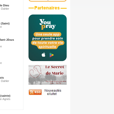
de Dieu
e Dahler
 (Saint)
re
nfant-Jésus
re
re
ois
e Dahler
(sainte)
ie-Agnès