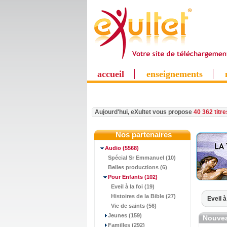
accueil
enseignements
Aujourd'hui, eXultet vous propose
40 362 titr
Nos partenaires
Audio
(5568)
Spécial Sr Emmanuel (10)
Belles productions (6)
Pour Enfants
(102)
Eveil à la foi (19)
Histoires de la Bible (27)
Eveil à
Vie de saints (56)
Jeunes (159)
Nouvea
Familles (292)