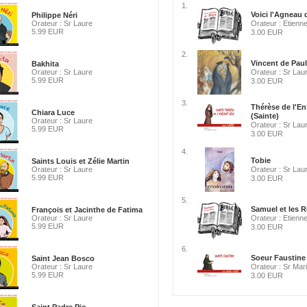
1.
Voici l'Agneau 
Philippe Néri
Orateur : Sr Laure
Orateur : Etienn
5.99 EUR
3.00 EUR
2.
Vincent de Paul
Bakhita
Orateur : Sr Laure
Orateur : Sr Lau
5.99 EUR
3.00 EUR
3.
Thérèse de l'E
Chiara Luce
(Sainte)
Orateur : Sr Laure
Orateur : Sr Lau
5.99 EUR
3.00 EUR
4.
Tobie
Saints Louis et Zélie Martin
Orateur : Sr Laure
Orateur : Sr Lau
5.99 EUR
3.00 EUR
5.
Samuel et les R
François et Jacinthe de Fatima
Orateur : Sr Laure
Orateur : Etienn
5.99 EUR
3.00 EUR
6.
Soeur Faustine 
Saint Jean Bosco
Orateur : Sr Laure
Orateur : Sr Mar
5.99 EUR
3.00 EUR