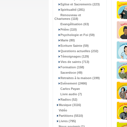
Eglise et Sacrements (223)
Spiritualité (281)
Renouveau et
Charismes (118)
Evangélisation (63)
Prière (110)
Psychologie et Foi (59)
Marie (80)
Ecriture Sainte (59)
Questions actuelles (232)
Témoignages (129)
Vies de saints (713)
Formation (158)
Sacerdoce (49)
Retraites à la maison (199)
Evénement (2466)
Carlos Payan
Livre audio (7)
Radios (52)
Musique (3116)
Vidéo
Partitions (5510)
Livres (795)
Nous soutenir (1)