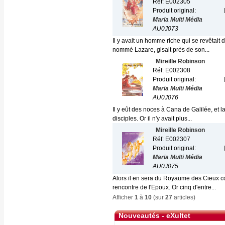
Réf: E002305
Produit original:
Maria Multi Média
AU0J073
Il y avait un homme riche qui se revêtait d
nommé Lazare, gisait près de son...
Mireille Robinson
Réf: E002308
Produit original:
Maria Multi Média
AU0J076
Il y eût des noces à Cana de Galilée, et l
disciples. Or il n'y avait plus...
Mireille Robinson
Réf: E002307
Produit original:
Maria Multi Média
AU0J075
Alors il en sera du Royaume des Cieux co
rencontre de l'Epoux. Or cinq d'entre...
Afficher
1
à
10
(sur
27
articles)
Nouveautés - eXultet