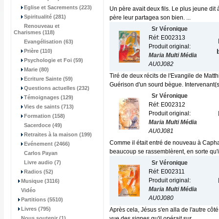
Eglise et Sacrements (223)
Un père avait deux fils. Le plus jeune dit 
Spiritualité (281)
père leur partagea son bien. ...
Renouveau et
Sr Véronique
Charismes (118)
Réf: E002313
Evangélisation (63)
Produit original:
Prière (110)
Maria Multi Média
Psychologie et Foi (59)
AU0J082
Marie (80)
Tiré de deux récits de l'Evangile de Matt
Ecriture Sainte (59)
Guérison d'un sourd bègue. Intervenant(s)
Questions actuelles (232)
Sr Véronique
Témoignages (129)
Réf: E002312
Vies de saints (713)
Produit original:
Formation (158)
Maria Multi Média
Sacerdoce (49)
AU0J081
Retraites à la maison (199)
Comme il était entré de nouveau à Caphar
Evénement (2466)
beaucoup se rassemblèrent, en sorte qu'il
Carlos Payan
Livre audio (7)
Sr Véronique
Réf: E002311
Radios (52)
Produit original:
Musique (3116)
Maria Multi Média
Vidéo
AU0J080
Partitions (5510)
Livres (795)
Après cela, Jésus s'en alla de l'autre côt
Nous soutenir (1)
vue des signes qu'il opérait sur...