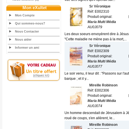
Sr Véronique
Mon eXultet
Réf: E002310
Mon Compte
Produit original:
Maria Multi Média
Qui sommes-nous?
AU0J079
Nous Contacter
Les deux soeurs envoyèrent dire à Jésus "
"Cette maladie ne mène pas à la mort,...
Nous aider
Sr Véronique
Informer un ami
Réf: E002309
Produit original:
Maria Multi Média
AU0J077
Le soir venu, il leur dit : "Passons sur l'au
barque ; et il y...
Mireille Robinson
Réf: E002306
Produit original:
Maria Multi Média
AU0J074
Un homme descendait de Jérusalem à Jérich
roué de coups, s'en allèrent, le...
Mireille Robinson