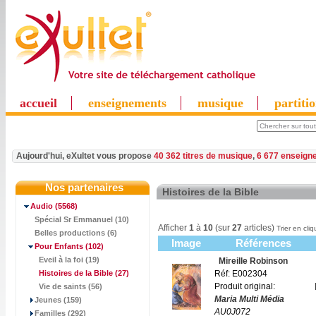
accueil
enseignements
musique
partiti
Aujourd'hui, eXultet vous propose
40 362 titres de musique
,
6 677 enseign
Nos partenaires
Histoires de la Bible
Audio
(5568)
Spécial Sr Emmanuel (10)
Afficher
1
à
10
(sur
27
articles)
Trier en cliq
Belles productions (6)
Image
Références
Pour Enfants
(102)
Eveil à la foi (19)
Mireille Robinson
Histoires de la Bible
(27)
Réf: E002304
Produit original:
Vie de saints (56)
Maria Multi Média
Jeunes (159)
AU0J072
Familles (292)