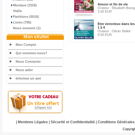
Amour et fin de vie
Musique (3116)
Orateur : Elisabeth Bourg
Vidéo
3.00 EUR
Partitions (5510)
Livres (795)
Etre victorieux dans le
1 à 4
Nous soutenir (1)
Orateur : Olivier Belleil
9.50 EUR
Mon eXultet
Mon Compte
Qui sommes-nous?
Nous Contacter
Nous aider
Informer un ami
|
Mentions Légales
|
Sécurité et Confidentialité
|
Conditions Générales
Copyrig