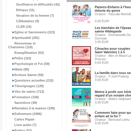
Souffrance et difficultés (42)
Parents-Enfants à l'heu
Ethique (11)
théorie du genre
Orateur : Pascale Morini
Vocation de la femme (7)
Célibataires (9)
0.00 EUR!
CLER (15)
Les bienfaits de l'épea
sainte Hildegarde
Eglise et Sacrements (223)
Orateur : Emmanuelle De 
Spiritualité (281)
Germain
3.00 EUR
Renouveau et
Charismes (118)
Cénacles pour couples 
Saint Valentin) 1 à 5
Evangélisation (63)
Orateur : Alex et Maud La
Prière (110)
Prévost
9.00 EUR
Psychologie et Foi (59)
Marie (80)
La famille dans tous se
Ecriture Sainte (59)
Orateur : P.Joël Pralong
3.00 EUR
Questions actuelles (232)
Témoignages (129)
Vies de saints (713)
Mettre à profit son héri
regard d'un notaire chr
Formation (158)
Orateur : Maître Stéphan
3.00 EUR
Sacerdoce (49)
Retraites à la maison (199)
Comment faire pour q
Evénement (2466)
enfant ait la foi ?
Carlos Payan
Orateur : Bertrand Lethu
3.00 EUR
Livre audio (7)
Radios (52)