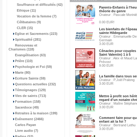
Souffrance et difficultés (42)
Parents-Enfants à l'heu
Ethique (11)
théorie du genre
Orateur : Pascale Morini
Vocation de la femme (7)
Célibataires (9)
0.00 EUR!
CLER (15)
Les bienfaits de l'épea
sainte Hildegarde
Eglise et Sacrements (223)
Orateur : Emmanuelle De 
Spiritualité (281)
Germain
3.00 EUR
Renouveau et
Charismes (118)
Cénacles pour couples 
Saint Valentin) 1 à 5
Evangélisation (63)
Orateur : Alex et Maud La
Prière (110)
Prévost
9.00 EUR
Psychologie et Foi (59)
Marie (80)
La famille dans tous se
Ecriture Sainte (59)
Orateur : P.Joël Pralong
3.00 EUR
Questions actuelles (232)
Témoignages (129)
Vies de saints (713)
Mettre à profit son héri
regard d'un notaire chr
Formation (158)
Orateur : Maître Stéphan
3.00 EUR
Sacerdoce (49)
Retraites à la maison (199)
Comment faire pour q
Evénement (2466)
enfant ait la foi ?
Carlos Payan
Orateur : Bertrand Lethu
3.00 EUR
Livre audio (7)
Radios (52)