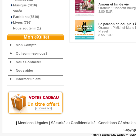
Amour et fin de vie
Musique (3116)
Orateur : Elisabeth Bourg
Vidéo
3.00 EUR
Partitions (5510)
Livres (795)
Le pardon en couple 1 
Orateur : P.Michel-Marie 
Nous soutenir (1)
Prével
8.55 EUR
Mon eXultet
Mon Compte
Qui sommes-nous?
Nous Contacter
Nous aider
Informer un ami
|
Mentions Légales
|
Sécurité et Confidentialité
|
Conditions Générales
Copyrig
1062 Duplicate entry '46b