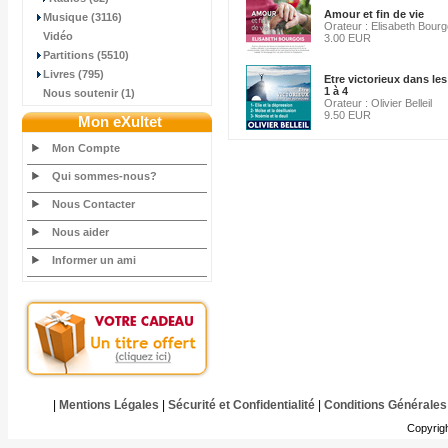
Amour et fin de vie
Musique (3116)
Orateur : Elisabeth Bourg
Vidéo
3.00 EUR
Partitions (5510)
Livres (795)
Etre victorieux dans le
1 à 4
Nous soutenir (1)
Orateur : Olivier Belleil
9.50 EUR
Mon eXultet
Mon Compte
Qui sommes-nous?
Nous Contacter
Nous aider
Informer un ami
|
Mentions Légales
|
Sécurité et Confidentialité
|
Conditions Générales
Copyrig