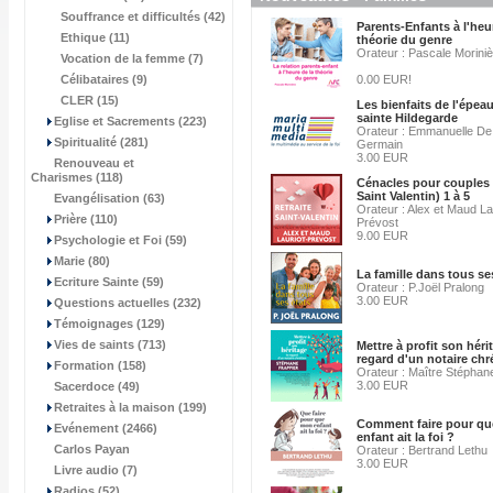
Souffrance et difficultés (42)
Parents-Enfants à l'heu
Ethique (11)
théorie du genre
Orateur : Pascale Morini
Vocation de la femme (7)
Célibataires (9)
0.00 EUR!
CLER (15)
Les bienfaits de l'épea
sainte Hildegarde
Eglise et Sacrements (223)
Orateur : Emmanuelle De 
Spiritualité (281)
Germain
3.00 EUR
Renouveau et
Charismes (118)
Cénacles pour couples 
Saint Valentin) 1 à 5
Evangélisation (63)
Orateur : Alex et Maud La
Prière (110)
Prévost
9.00 EUR
Psychologie et Foi (59)
Marie (80)
La famille dans tous se
Ecriture Sainte (59)
Orateur : P.Joël Pralong
3.00 EUR
Questions actuelles (232)
Témoignages (129)
Vies de saints (713)
Mettre à profit son héri
regard d'un notaire chr
Formation (158)
Orateur : Maître Stéphan
3.00 EUR
Sacerdoce (49)
Retraites à la maison (199)
Comment faire pour q
Evénement (2466)
enfant ait la foi ?
Carlos Payan
Orateur : Bertrand Lethu
3.00 EUR
Livre audio (7)
Radios (52)