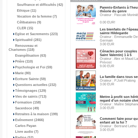
Souffrance et difficultés (42)
Parents-Enfants à l'heu
Ethique (11)
théorie du genre
Orateur : Pascale Morini
Vocation de la femme (7)
Célibataires (9)
0.00 EUR!
CLER (15)
Les bienfaits de l'épea
sainte Hildegarde
Eglise et Sacrements (223)
Orateur : Emmanuelle De 
Spiritualité (281)
Germain
3.00 EUR
Renouveau et
Charismes (118)
Cénacles pour couples 
Saint Valentin) 1 à 5
Evangélisation (63)
Orateur : Alex et Maud La
Prière (110)
Prévost
9.00 EUR
Psychologie et Foi (59)
Marie (80)
La famille dans tous se
Ecriture Sainte (59)
Orateur : P.Joël Pralong
3.00 EUR
Questions actuelles (232)
Témoignages (129)
Vies de saints (713)
Mettre à profit son héri
regard d'un notaire chr
Formation (158)
Orateur : Maître Stéphan
3.00 EUR
Sacerdoce (49)
Retraites à la maison (199)
Comment faire pour q
Evénement (2466)
enfant ait la foi ?
Carlos Payan
Orateur : Bertrand Lethu
3.00 EUR
Livre audio (7)
Radios (52)