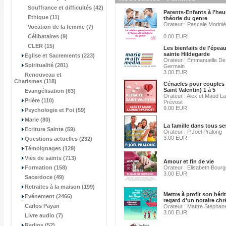
Souffrance et difficultés (42)
Parents-Enfants à l'heu
Ethique (11)
théorie du genre
Orateur : Pascale Morini
Vocation de la femme (7)
Célibataires (9)
0.00 EUR!
CLER (15)
Les bienfaits de l'épea
sainte Hildegarde
Eglise et Sacrements (223)
Orateur : Emmanuelle De 
Spiritualité (281)
Germain
3.00 EUR
Renouveau et
Charismes (118)
Cénacles pour couples 
Saint Valentin) 1 à 5
Evangélisation (63)
Orateur : Alex et Maud La
Prière (110)
Prévost
9.00 EUR
Psychologie et Foi (59)
Marie (80)
La famille dans tous se
Ecriture Sainte (59)
Orateur : P.Joël Pralong
3.00 EUR
Questions actuelles (232)
Témoignages (129)
Vies de saints (713)
Amour et fin de vie
Formation (158)
Orateur : Elisabeth Bourg
3.00 EUR
Sacerdoce (49)
Retraites à la maison (199)
Mettre à profit son héri
Evénement (2466)
regard d'un notaire chr
Carlos Payan
Orateur : Maître Stéphan
3.00 EUR
Livre audio (7)
Radios (52)