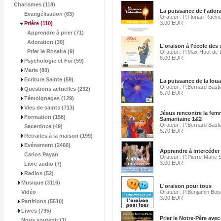
Charismes (118)
La puissance de l'ador
Evangélisation (63)
Orateur : P.Florian Racin
3.00 EUR
Prière
(110)
Apprendre à prier (71)
Adoration (30)
L'oraison à l'école des 
Prier le Rosaire (9)
Orateur : P.Max Huot d
6.00 EUR
Psychologie et Foi (59)
Marie (80)
Ecriture Sainte (59)
La puissance de la lou
Orateur : P.Bernard Bast
Questions actuelles (232)
5.70 EUR
Témoignages (129)
Vies de saints (713)
Jésus rencontre la fe
Formation (158)
Samaritaine 1&2
Orateur : P.Bernard Bast
Sacerdoce (49)
5.70 EUR
Retraites à la maison (199)
Evénement (2466)
Apprendre à intercéder
Carlos Payan
Orateur : P.Pierre-Marie
3.00 EUR
Livre audio (7)
Radios (52)
Musique (3116)
L'oraison pour tous
Vidéo
Orateur : P.Benjamin Boi
3.00 EUR
Partitions (5510)
Livres (795)
Prier le Notre-Père avec
Nous soutenir (1)