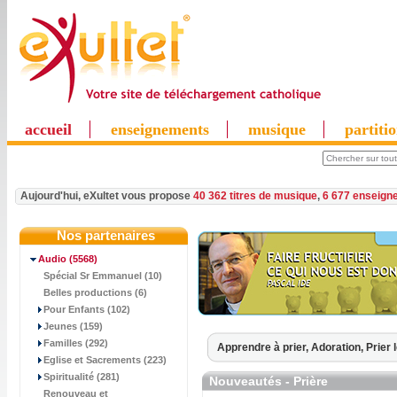
accueil
enseignements
musique
partiti
Aujourd'hui, eXultet vous propose
40 362 titres de musique
,
6 677 enseign
Nos partenaires
Audio
(5568)
Spécial Sr Emmanuel (10)
Belles productions (6)
Pour Enfants (102)
Jeunes (159)
Familles (292)
Apprendre à prier,
Adoration,
Prier 
Eglise et Sacrements (223)
Spiritualité (281)
Nouveautés - Prière
Renouveau et