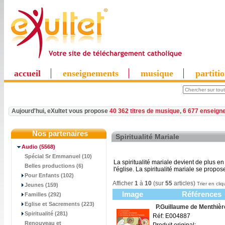
accueil
enseignements
musique
partiti
Aujourd'hui, eXultet vous propose
40 362 titres de musique
,
6 677 enseign
Nos partenaires
Spiritualité Mariale
Audio
(5568)
Spécial Sr Emmanuel (10)
La spiritualité mariale devient de plus e
Belles productions (6)
l'église. La spiritualité mariale se prop
Pour Enfants (102)
Afficher
1
à
10
(sur
55
articles)
Trier en cliq
Jeunes (159)
Image
Références
Familles (292)
Eglise et Sacrements (223)
P.Guillaume de Menthièr
Spiritualité (281)
Réf: E004887
Renouveau et