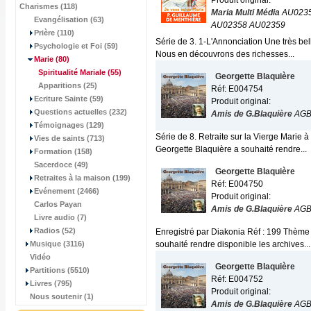
Produit original:
Charismes (118)
Maria Multi Média
AU023
Evangélisation (63)
AU02358 AU02359
Prière (110)
Série de 3. 1-L'Annonciation Une très bell
Psychologie et Foi (59)
Nous en découvrons des richesses...
Marie
(80)
Spiritualité Mariale
(55)
Georgette Blaquière
Apparitions (25)
Réf: E004754
Ecriture Sainte (59)
Produit original:
Questions actuelles (232)
Amis de G.Blaquière
AG
Témoignages (129)
Série de 8. Retraite sur la Vierge Marie 
Vies de saints (713)
Georgette Blaquière a souhaité rendre...
Formation (158)
Sacerdoce (49)
Georgette Blaquière
Retraites à la maison (199)
Réf: E004750
Evénement (2466)
Produit original:
Carlos Payan
Amis de G.Blaquière
AG
Livre audio (7)
Radios (52)
Enregistré par Diakonia Réf : 199 Thème 
Musique (3116)
souhaité rendre disponible les archives...
Vidéo
Georgette Blaquière
Partitions (5510)
Réf: E004752
Livres (795)
Produit original:
Nous soutenir (1)
Amis de G.Blaquière
AG