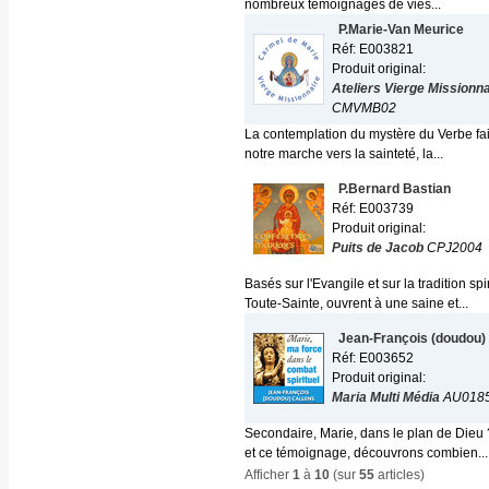
nombreux témoignages de vies...
P.Marie-Van Meurice
Réf: E003821
Produit original:
Ateliers Vierge Missionna
CMVMB02
La contemplation du mystère du Verbe fait
notre marche vers la sainteté, la...
P.Bernard Bastian
Réf: E003739
Produit original:
Puits de Jacob
CPJ2004
Basés sur l'Evangile et sur la tradition s
Toute-Sainte, ouvrent à une saine et...
Jean-François (doudou)
Réf: E003652
Produit original:
Maria Multi Média
AU018
Secondaire, Marie, dans le plan de Dieu ?
et ce témoignage, découvrons combien...
Afficher
1
à
10
(sur
55
articles)