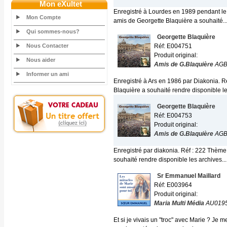
Mon eXultet
Enregistré à Lourdes en 1989 pendant le
Mon Compte
amis de Georgette Blaquière a souhaité..
Qui sommes-nous?
Georgette Blaquière
Nous Contacter
Réf: E004751
Produit original:
Nous aider
Amis de G.Blaquière
AG
Informer un ami
Enregistré à Ars en 1986 par Diakonia. R
Blaquière a souhaité rendre disponible les
Georgette Blaquière
Réf: E004753
Produit original:
Amis de G.Blaquière
AG
Enregistré par diakonia. Réf : 222 Thème
souhaité rendre disponible les archives...
Sr Emmanuel Maillard
Réf: E003964
Produit original:
Maria Multi Média
AU019
Et si je vivais un "troc" avec Marie ? Je m