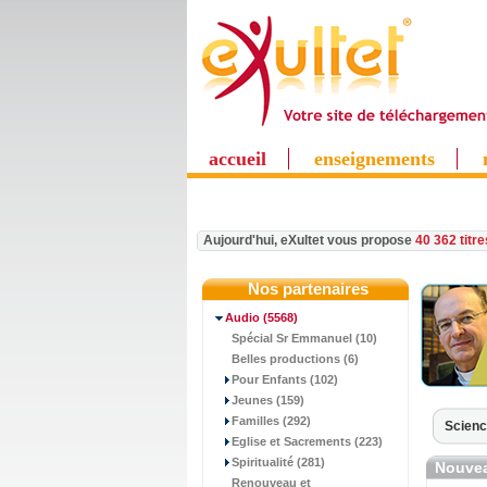
accueil
enseignements
Aujourd'hui, eXultet vous propose
40 362 titr
Nos partenaires
Audio
(5568)
Spécial Sr Emmanuel (10)
Belles productions (6)
Pour Enfants (102)
Jeunes (159)
Familles (292)
Scienc
Eglise et Sacrements (223)
Spiritualité (281)
Nouvea
Renouveau et