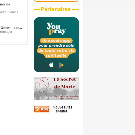
iale de
e-Yves Gomez
Orient : des...
Fromager