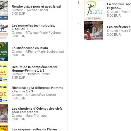
1.
La doctrine soc
Rendre grâce pour et avec Israël
l'Eglise...
Orateur : Sylvaine Lacout
Orateur : Pierr
3.00 EUR
5.00 EUR
2.
Les nouvelles technologies,
Les chrétiens d'
jusqu'où ?
Orateur : Marc 
Orateur : P.Tanguy-Marie Pouliquen
3.00 EUR
3.00 EUR
La Miséricorde en islam
Orateur : P.Pierre-Marie Soubeyrand
3.00 EUR
Beauté de la complémentarité
Homme-Femme 1 à 3
Orateur : P.Bernard Domini
8.55 EUR
Richesse de la différence Homme
- Femme 1 à 3
Orateur : Sr Geneviève Domini
8.55 EUR
Les chrétiens d'Orient : des clefs
pour comprendre
Orateur : Marc Fromager
3.00 EUR
Les origines réelles de l'Islam