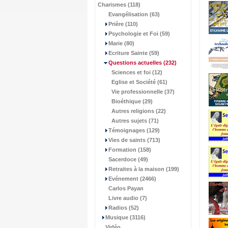
Charismes (118)
Evangélisation (63)
Prière (110)
Psychologie et Foi (59)
Marie (80)
Ecriture Sainte (59)
Questions actuelles
(232)
Sciences et foi (12)
Eglise et Société (61)
Vie professionnelle (37)
Bioéthique (29)
Autres religions (22)
Autres sujets (71)
Témoignages (129)
Vies de saints (713)
Formation (158)
Sacerdoce (49)
Retraites à la maison (199)
Evénement (2466)
Carlos Payan
Livre audio (7)
Radios (52)
Musique (3116)
Vidéo