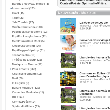
Enfants,
Chorales d'enfants,
Noël,
I
Contes/Poésie,
Spiritualité/Prière.
Baroque Nouveau Monde (1)
Instrumental (233)
Nouveautés - Musique
Israël (15)
Taizé (27)
JYM Tourbin (27)
La légende de Loupio
Interprète : Jean-François
Variété Chrétienne (140)
9.99 EUR
Pop/Rock francophone (92)
Pop/Rock anglophone (12)
Souvenez-vous Vierge 
Metal/Punk/Hard Rock (5)
Interprète : Jean-Claude
Gospel/Soul/R'nB (26)
12.99 EUR
Rap/Reggae/Hip-hop (31)
Tecno/Electro (15)
Liturgie des heures à 
Thérèse de Lisieux (21)
Interprète : Moines de Ta
9.99 EUR
Musique du Monde (12)
Pour Enfants (263)
Chantons en Eglise - 2
Chorales d'enfants (13)
pour l'année liturgique
Noël (69)
Interprète : Jean-Pascal
12.99 EUR
In English (5)
Bayard Musique (120)
Liturgie des heures à T
Comédies Musicales (11)
Dimanche
Interprète : Moines de Ta
BO Films
9.99 EUR
Contes/Poésie (14)
Spiritualité/Prière (53)
Liturgie des heures à T