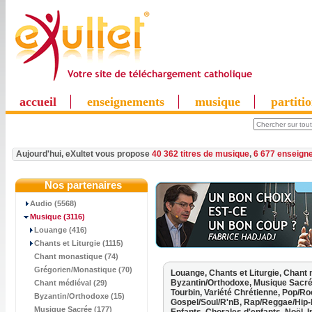
accueil
enseignements
musique
partiti
Aujourd'hui, eXultet vous propose
40 362 titres de musique
,
6 677 enseign
Nos partenaires
Audio (5568)
Musique
(3116)
Louange (416)
Chants et Liturgie (1115)
Chant monastique (74)
Grégorien/Monastique (70)
Louange,
Chants et Liturgie,
Chant 
Byzantin/Orthodoxe,
Musique Sacr
Chant médiéval (29)
Tourbin,
Variété Chrétienne,
Pop/Ro
Byzantin/Orthodoxe (15)
Gospel/Soul/R'nB,
Rap/Reggae/Hip-
Musique Sacrée (177)