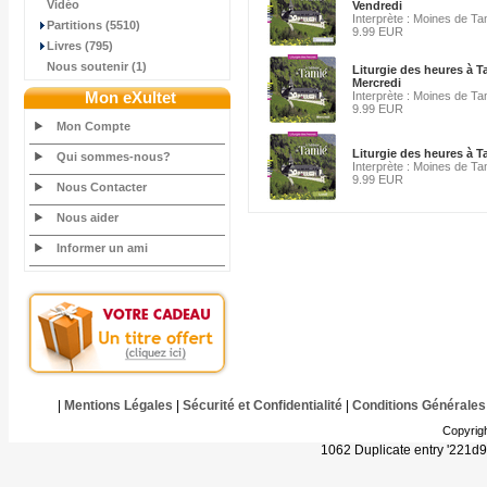
Vidéo
Vendredi
Interprète : Moines de Ta
Partitions (5510)
9.99 EUR
Livres (795)
Nous soutenir (1)
Liturgie des heures à T
Mercredi
Mon eXultet
Interprète : Moines de Ta
9.99 EUR
Mon Compte
Liturgie des heures à 
Qui sommes-nous?
Interprète : Moines de Ta
9.99 EUR
Nous Contacter
Nous aider
Informer un ami
|
Mentions Légales
|
Sécurité et Confidentialité
|
Conditions Générales
Copyrig
1062 Duplicate entry '221