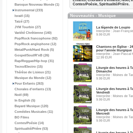
Enfants,
Chorales d'enfants,
Noël,
I
Contes/Poésie,
Spiritualité/Prière.
Baroque Nouveau Monde (1)
Instrumental (233)
Nouveautés - Musique
Israël (15)
Taizé (27)
JYM Tourbin (27)
La légende de Loupio
Interprète : Jean-François
Variété Chrétienne (140)
9.99 EUR
Pop/Rock francophone (92)
Pop/Rock anglophone (12)
Chantons en Eglise - 2
Metal/Punk/Hard Rock (5)
pour l'année liturgique
Interprète : Jean-Pascal
Gospel/Soul/R'nB (26)
12.99 EUR
Rap/Reggae/Hip-hop (31)
Tecno/Electro (15)
Liturgie des heures à T
Dimanche
Thérèse de Lisieux (21)
Interprète : Moines de Ta
Musique du Monde (12)
9.99 EUR
Pour Enfants (263)
Liturgie des heures à T
Chorales d'enfants (13)
Vendredi
Noël (69)
Interprète : Moines de Ta
9.99 EUR
In English (5)
Bayard Musique (120)
Liturgie des heures à T
Comédies Musicales (11)
Mercredi
Interprète : Moines de Ta
BO Films
9.99 EUR
Contes/Poésie (14)
Spiritualité/Prière (53)
Liturgie des heures à 