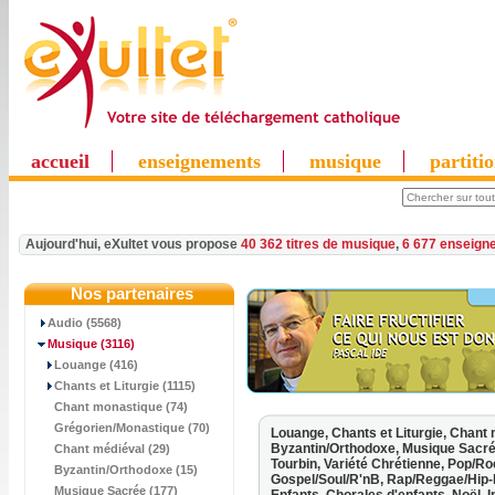
accueil
enseignements
musique
partiti
Aujourd'hui, eXultet vous propose
40 362 titres de musique
,
6 677 enseign
Nos partenaires
Audio (5568)
Musique
(3116)
Louange (416)
Chants et Liturgie (1115)
Chant monastique (74)
Grégorien/Monastique (70)
Louange,
Chants et Liturgie,
Chant 
Byzantin/Orthodoxe,
Musique Sacr
Chant médiéval (29)
Tourbin,
Variété Chrétienne,
Pop/Ro
Byzantin/Orthodoxe (15)
Gospel/Soul/R'nB,
Rap/Reggae/Hip-
Musique Sacrée (177)