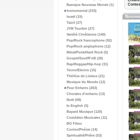
Enfant
Contes
Baroque Nouveau Monde (1)
Instrumental (233)
Nouvea
Israël (15)
Taizé (27)
JYM Tourbin (27)
Variété Chrétienne (140)
Pop/Rock francophone (92)
Pop/Rock anglophone (12)
Metal/Punk/Hard Rock (5)
Gospel/Soul/R'nB (26)
Rap/Reggae/Hip-hop (31)
Tecno/Electro (15)
Thérèse de Lisieux (21)
Musique du Monde (12)
Pour Enfants (263)
Chorales d'enfants (13)
Noël (69)
In English (5)
Bayard Musique (120)
Comédies Musicales (11)
BO Films
Contes/Poésie (14)
Spiritualité/Prière (53)