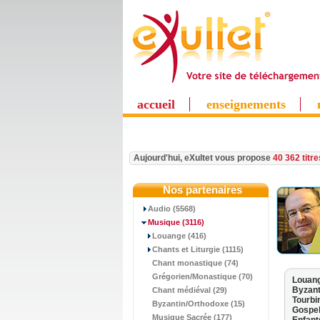
accueil
enseignements
Aujourd'hui, eXultet vous propose
40 362 titr
Nos partenaires
Audio (5568)
Musique
(3116)
Louange (416)
Chants et Liturgie (1115)
Chant monastique (74)
Grégorien/Monastique (70)
Louan
Byzant
Chant médiéval (29)
Tourbi
Byzantin/Orthodoxe (15)
Gospel
Musique Sacrée (177)