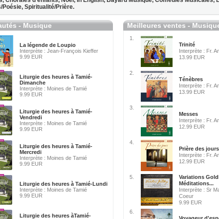
s,
Chorales d'enfants,
Noël,
In English,
Bayard Musique,
Comédies Musicales,
/Poésie,
Spiritualité/Prière.
utés - Musique
Meilleures ventes - Musiqu
1.
Trinité
La légende de Loupio
Interprète : Jean-François Kieffer
Interprète : Fr. 
9.99 EUR
13.99 EUR
2.
Liturgie des heures à Tamié-
Ténèbres
Dimanche
Interprète : Fr. 
Interprète : Moines de Tamié
13.99 EUR
9.99 EUR
3.
Liturgie des heures à Tamié-
Messes
Vendredi
Interprète : Fr. 
Interprète : Moines de Tamié
12.99 EUR
9.99 EUR
4.
Liturgie des heures à Tamié-
Prière des jours
Mercredi
Interprète : Fr. 
Interprète : Moines de Tamié
12.99 EUR
9.99 EUR
5.
Variations Gold
Méditations...
Liturgie des heures à Tamié-Lundi
Interprète : Moines de Tamié
Interprète : Sr M
9.99 EUR
Coeur
9.99 EUR
6.
Liturgie des heures àTamié-
Voyageur d'esp