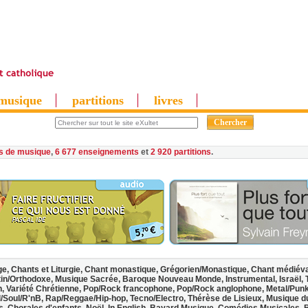
musique
partitions
livres
es de musique
,
6 677 enseignements
et
2 920 partitions
ge,
Chants et Liturgie,
Chant monastique,
Grégorien/Monastique,
Chant médiéva
in/Orthodoxe,
Musique Sacrée,
Baroque Nouveau Monde,
Instrumental,
Israël,
n,
Variété Chrétienne,
Pop/Rock francophone,
Pop/Rock anglophone,
Metal/Pun
/Soul/R'nB,
Rap/Reggae/Hip-hop,
Tecno/Electro,
Thérèse de Lisieux,
Musique d