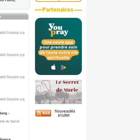
BO Films,
e
André Gouzes o.p.
André Gouzes o.p.
André Gouzes o.p.
André Gouzes o.p.
berg -
arie du Sacré
érance