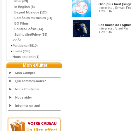
Noël (69)
Bien plus haut (singl
In English (5)
Interprète : Sylvain F
1.29 EUR
Bayard Musique (120)
Comédies Musicales (11)
BO Films
Les noces de l'Agne
Interprète : Anael Pin
Contes/Poésie (14)
1.29 EUR
Spiritualité/Prière (53)
Vidéo
Partitions (5510)
Livres (795)
Nous soutenir (1)
Mon eXultet
Mon Compte
Qui sommes-nous?
Nous Contacter
Nous aider
Informer un ami