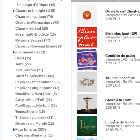
Louange d'Afrique (10)
Chants et Liturgie (1115)
Ouvre le ciel (Saint-E
Interprète : Be Witness
Chant monastique (74)
1.29 EUR
Grégorien/Monastique (70)
Chant médiéval (29)
Bien plus haut (EP)
Byzantin/Orthodoxe (15)
Interprète : Sylvain F
Musique Sacrée (177)
6.99 EUR
Baroque Nouveau Monde (1)
Instrumental (233)
Comblée de grâce
Israël (15)
Interprète : Florine Smi
1.29 EUR
Taizé (27)
JYM Tourbin (27)
Variété Chrétienne (140)
Tout est accompli
Interprète : Be Witness
Pop/Rock francophone (92)
1.29 EUR
Pop/Rock anglophone (12)
Metal/Punk/Hard Rock (5)
Gospel/Soul/R'nB (26)
Gloire à la croix
Interprète : Be Witness
Rap/Reggae/Hip-hop (31)
1.29 EUR
Tecno/Electro (15)
Thérèse de Lisieux (21)
Lumière de la joie
Musique du Monde (12)
Interprète : Emmanuel
Pour Enfants (263)
12.99 EUR
Chorales d'enfants (13)