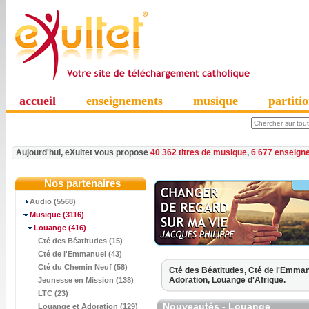
accueil
enseignements
musique
partiti
Aujourd'hui, eXultet vous propose
40 362 titres de musique
,
6 677 enseign
Nos partenaires
Audio (5568)
Musique
(3116)
Louange
(416)
Cté des Béatitudes (15)
Cté de l'Emmanuel (43)
Cté du Chemin Neuf (58)
Cté des Béatitudes,
Cté de l'Emman
Adoration,
Louange d'Afrique.
Jeunesse en Mission (138)
LTC (23)
Nouveautés - Louange
Louange et Adoration (129)