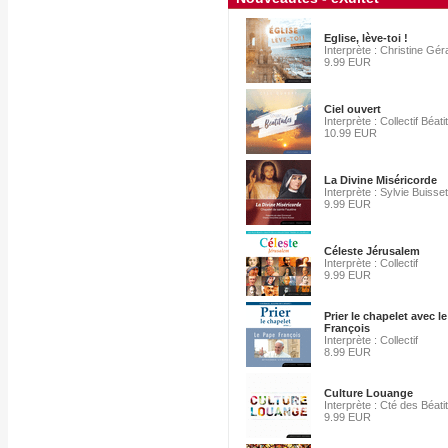
Eglise, lève-toi !
Interprète : Christine Gé
9.99 EUR
Ciel ouvert
Interprète : Collectif Béat
10.99 EUR
La Divine Miséricorde
Interprète : Sylvie Buisset
9.99 EUR
Céleste Jérusalem
Interprète : Collectif
9.99 EUR
Prier le chapelet avec l
François
Interprète : Collectif
8.99 EUR
Culture Louange
Interprète : Cté des Béat
9.99 EUR