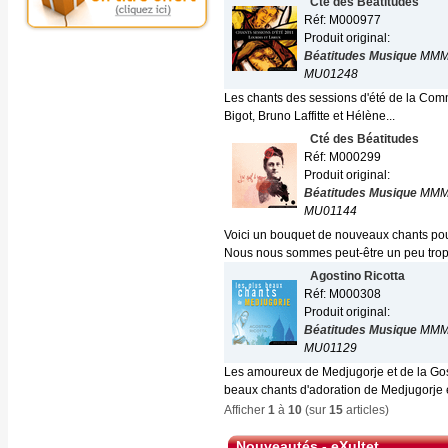
Cté des Béatitudes
Réf: M000977
Produit original:
Béatitudes Musique
MMM
MU01248
Les chants des sessions d'été de la Com
Bigot, Bruno Laffitte et Hélène...
Cté des Béatitudes
Réf: M000299
Produit original:
Béatitudes Musique
MMM
MU01144
Voici un bouquet de nouveaux chants pour
Nous nous sommes peut-être un peu trop.
Agostino Ricotta
Réf: M000308
Produit original:
Béatitudes Musique
MMM
MU01129
Les amoureux de Medjugorje et de la Gos
beaux chants d'adoration de Medjugorje e
Afficher
1
à
10
(sur
15
articles)
Nouveautés - eXultet