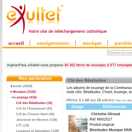
accueil
enseignements
musique
partiti
Aujourd'hui, eXultet vous propose
40 362 titres de musique
,
6 677 enseign
Nos partenaires
Cté des Béatitudes
Audio (5568)
Les albums de louange de la Communau
Musique
(3116)
mots clés: Béatitudes, Chant, louange, as
Louange
(416)
Afficher
1
à
10
(sur
15
articles)
Trier en cliq
Cté des Béatitudes
(15)
Image
Références
Cté de l'Emmanuel (43)
Christine Géraud
Cté du Chemin Neuf (58)
Réf: M002527
Jeunesse en Mission (138)
Produit original:
LTC (23)
Béatitudes Musique
MMM
Louange et Adoration (129)