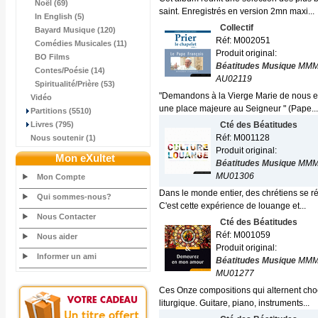
Noël (69)
saint. Enregistrés en version 2mn maxi...
In English (5)
Collectif
Bayard Musique (120)
Réf: M002051
Comédies Musicales (11)
Produit original:
BO Films
Béatitudes Musique
MMM
Contes/Poésie (14)
AU02119
Spiritualité/Prière (53)
"Demandons à la Vierge Marie de nous ens
Vidéo
une place majeure au Seigneur " (Pape...
Partitions (5510)
Livres (795)
Cté des Béatitudes
Réf: M001128
Nous soutenir (1)
Produit original:
Mon eXultet
Béatitudes Musique
MMM
MU01306
Mon Compte
Dans le monde entier, des chrétiens se r
Qui sommes-nous?
C'est cette expérience de louange et...
Nous Contacter
Cté des Béatitudes
Réf: M001059
Nous aider
Produit original:
Informer un ami
Béatitudes Musique
MMM
MU01277
Ces Onze compositions qui alternent choeu
liturgique. Guitare, piano, instruments...