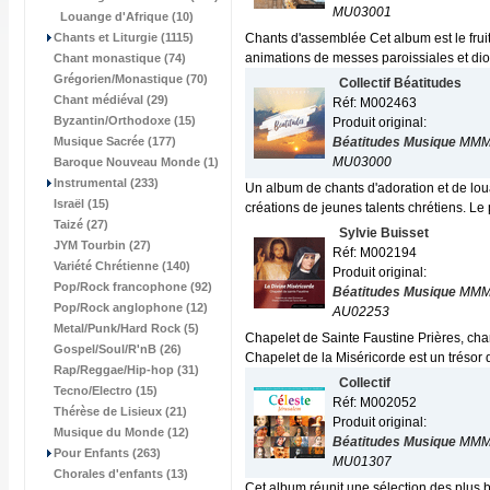
MU03001
Louange d'Afrique (10)
Chants et Liturgie (1115)
Chants d'assemblée Cet album est le frui
animations de messes paroissiales et dio
Chant monastique (74)
Grégorien/Monastique (70)
Collectif Béatitudes
Chant médiéval (29)
Réf: M002463
Byzantin/Orthodoxe (15)
Produit original:
Musique Sacrée (177)
Béatitudes Musique
MMM
MU03000
Baroque Nouveau Monde (1)
Instrumental (233)
Un album de chants d'adoration et de lo
Israël (15)
créations de jeunes talents chrétiens. Le p
Taizé (27)
Sylvie Buisset
JYM Tourbin (27)
Réf: M002194
Variété Chrétienne (140)
Produit original:
Pop/Rock francophone (92)
Béatitudes Musique
MMM
Pop/Rock anglophone (12)
AU02253
Metal/Punk/Hard Rock (5)
Chapelet de Sainte Faustine Prières, cha
Gospel/Soul/R'nB (26)
Chapelet de la Miséricorde est un trésor q
Rap/Reggae/Hip-hop (31)
Collectif
Tecno/Electro (15)
Réf: M002052
Thérèse de Lisieux (21)
Produit original:
Musique du Monde (12)
Béatitudes Musique
MMM
Pour Enfants (263)
MU01307
Chorales d'enfants (13)
Cet album réunit une sélection des plus 